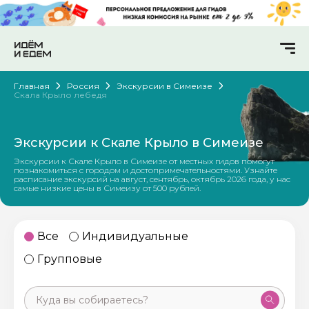
Главная
Россия
Экскурсии в Симеизе
Скала Крыло лебедя
Экскурсии к Скале Крыло в Симеизе
Экскурсии к Скале Крыло в Симеизе от местных гидов помогут
познакомиться с городом и достопримечательностями. Узнайте
расписание экскурсий на август, сентябрь, октябрь 2026 года, у нас
самые низкие цены в Симеизу от 500 рублей.
Все
Индивидуальные
Групповые