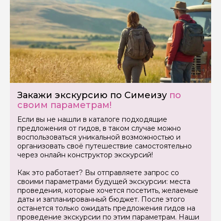
Задайте свой вопрос гиду
Как вас зовут
Ваша электронная почта
Закажи экскурсию по Симеизу
по
своим параметрам!
Если вы не нашли в каталоге подходящие
Ваш номер телефона
предложения от гидов, в таком случае можно
воспользоваться уникальной возможностью и
организовать своё путешествие самостоятельно
через онлайн конструктор экскурсий!
Вопросы и комментарии
Если у вас есть интересующие вопросы, можете их
Как это работает? Вы отправляете запрос со
задать
своими параметрами будущей экскурсии: места
проведения, которые хочется посетить, желаемые
даты и запланированный бюджет. После этого
останется только ожидать предложения гидов на
проведение экскурсии по этим параметрам. Наши