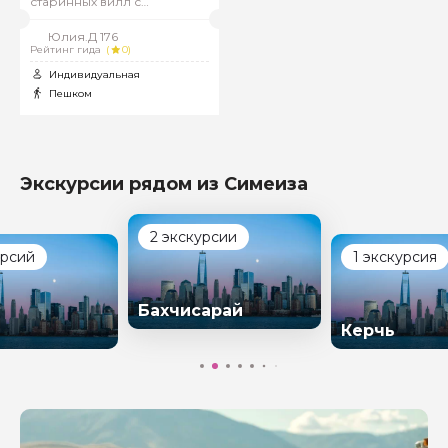
старинных вилл с
удивительной
архитектурой
Юлия.Д 176
Рейтинг гида
(
0)
Индивидуальная
Пешком
Экскурсии рядом из Симеиза
2 экскурсии
урсий
1 экскурсия
Бахчисарай
Керчь