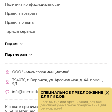
Политика конфидициальности
Правила возврата
Правила оплаты
Тарифы сервиса
Гидам
Стать гидом
Партнерам
Частые вопросы
Стать партнером
Правила работы
Кабинет партнера
ООО "Финансовая инициатива"
Правила участия
394036, г. Воронеж, ул. Арсенальная, д. 4А, помещ.
9/1
info@idemiedem.ru
СПЕЦИАЛЬНОЕ ПРЕДЛОЖЕНИЕ
ДЛЯ ГИДОВ
Если вы гид или организация, для вас
действует уникальное предложение для
К оплате принимаются карты
регистрации!
VISA, MasterCard, МИР