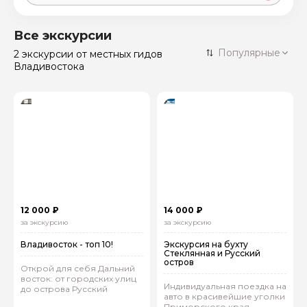
Москва
59 экскурсий
Россия
Все экскурсии
Санкт-Петербург
Популярные
2 экскурсии
от местных гидов
50 экскурсий
Россия
Владивостока
Нижний Новгород
49 экскурсий
Россия
Калининград
28 экскурсий
Россия
Кисловодск
20 экскурсий
Россия
Дербент
17 экскурсий
Россия
12 000 ₽
14 000 ₽
за экскурсию
за экскурсию
Владивосток - топ 10!
Экскурсия на бухту
Стеклянная и Русский
остров
Открой для себя Дальний
восток: от городских улиц
Индивидуальная поездка на
до острова Русский
авто в красивейшие уголки
Приморского края