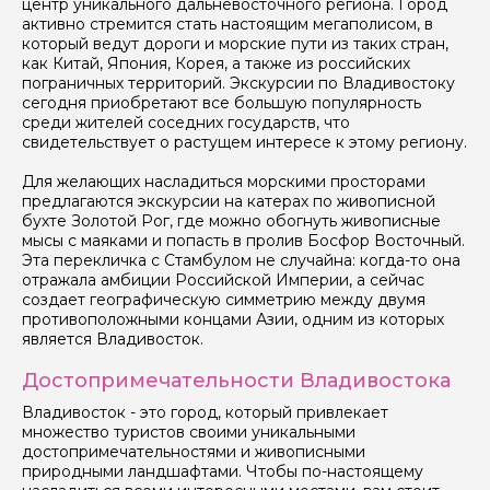
центр уникального дальневосточного региона. Город
активно стремится стать настоящим мегаполисом, в
который ведут дороги и морские пути из таких стран,
как Китай, Япония, Корея, а также из российских
пограничных территорий. Экскурсии по Владивостоку
сегодня приобретают все большую популярность
среди жителей соседних государств, что
свидетельствует о растущем интересе к этому региону.
Для желающих насладиться морскими просторами
предлагаются экскурсии на катерах по живописной
бухте Золотой Рог, где можно обогнуть живописные
мысы с маяками и попасть в пролив Босфор Восточный.
Эта перекличка с Стамбулом не случайна: когда-то она
отражала амбиции Российской Империи, а сейчас
создает географическую симметрию между двумя
противоположными концами Азии, одним из которых
является Владивосток.
Задайте свой вопрос гиду
Достопримечательности Владивостока
Как вас зовут
Владивосток - это город, который привлекает
множество туристов своими уникальными
достопримечательностями и живописными
Ваша электронная почта
природными ландшафтами. Чтобы по-настоящему