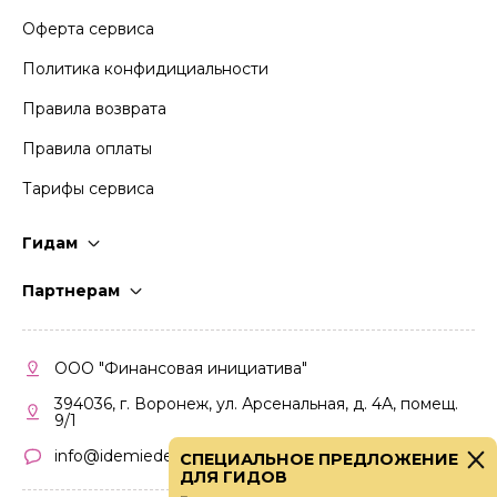
Оферта сервиса
Политика конфидициальности
Правила возврата
Правила оплаты
Тарифы сервиса
Гидам
Стать гидом
Партнерам
Частые вопросы
Стать партнером
Правила работы
Кабинет партнера
ООО "Финансовая инициатива"
Правила участия
394036, г. Воронеж, ул. Арсенальная, д. 4А, помещ.
9/1
info@idemiedem.ru
СПЕЦИАЛЬНОЕ ПРЕДЛОЖЕНИЕ
ДЛЯ ГИДОВ