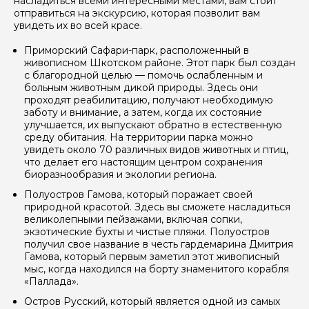
насладиться всеми интересными местами, вам стоит
отправиться на экскурсию, которая позволит вам
увидеть их во всей красе.
Ваш номер телефона
Приморский Сафари-парк, расположенный в
живописном Шкотском районе. Этот парк был создан
с благородной целью — помочь ослабленным и
Вопросы и комментарии
больным животным дикой природы. Здесь они
Если у вас есть интересующие вопросы, можете их
проходят реабилитацию, получают необходимую
задать
заботу и внимание, а затем, когда их состояние
улучшается, их выпускают обратно в естественную
среду обитания. На территории парка можно
увидеть около 70 различных видов животных и птиц,
что делает его настоящим центром сохранения
биоразнообразия и экологии региона.
Полуостров Гамова, который поражает своей
Я даю своё согласие на обработку персональных
природной красотой. Здесь вы сможете насладиться
данных
великолепными пейзажами, включая сопки,
экзотические бухты и чистые пляжи. Полуостров
получил свое название в честь гардемарина Дмитрия
Отправить
Гамова, который первым заметил этот живописный
мыс, когда находился на борту знаменитого корабля
«Паллада».
Остров Русский, который является одной из самых