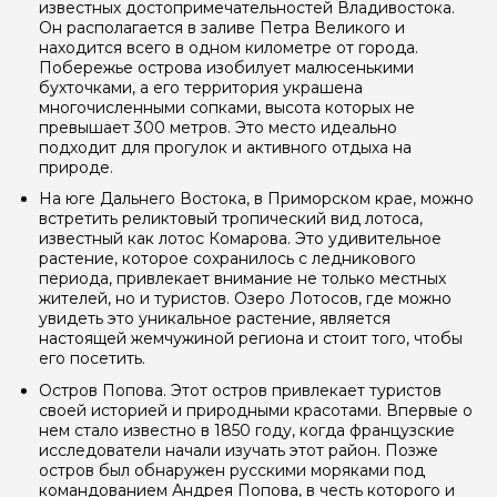
известных достопримечательностей Владивостока.
Он располагается в заливе Петра Великого и
находится всего в одном километре от города.
Побережье острова изобилует малюсенькими
бухточками, а его территория украшена
многочисленными сопками, высота которых не
превышает 300 метров. Это место идеально
подходит для прогулок и активного отдыха на
природе.
На юге Дальнего Востока, в Приморском крае, можно
встретить реликтовый тропический вид лотоса,
известный как лотос Комарова. Это удивительное
растение, которое сохранилось с ледникового
периода, привлекает внимание не только местных
жителей, но и туристов. Озеро Лотосов, где можно
увидеть это уникальное растение, является
настоящей жемчужиной региона и стоит того, чтобы
его посетить.
Остров Попова. Этот остров привлекает туристов
своей историей и природными красотами. Впервые о
нем стало известно в 1850 году, когда французские
исследователи начали изучать этот район. Позже
остров был обнаружен русскими моряками под
командованием Андрея Попова, в честь которого и