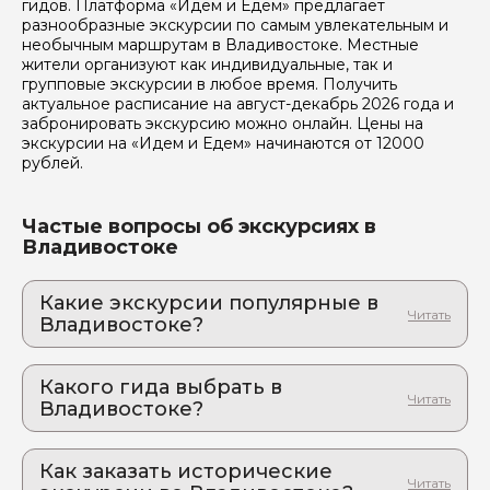
гидов. Платформа «Идем и Едем» предлагает
разнообразные экскурсии по самым увлекательным и
Я даю своё согласие на обработку персональных
необычным маршрутам в Владивостоке. Местные
данных
жители организуют как индивидуальные, так и
групповые экскурсии в любое время. Получить
Отправить
актуальное расписание на август-декабрь 2026 года и
забронировать экскурсию можно онлайн. Цены на
экскурсии на «Идем и Едем» начинаются от 12000
рублей.
Частые вопросы об экскурсиях в
Владивостоке
Какие экскурсии популярные в
Владивостоке?
1. Владивосток - топ 10!
Открой для себя Дальний восток: от городских
Какого гида выбрать в
улиц до острова Русский
Владивостоке?
2. Экскурсия на бухту Стеклянная и Русский
1. Елена.А 276
остров
Индивидуальная поездка на авто в красивейшие
Как заказать исторические
2. Евгения.Б 1000
уголки Приморского края