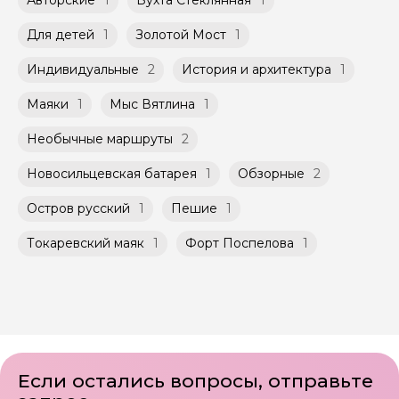
Авторские
1
Бухта Стеклянная
1
обсудить с гидом заранее.
Групповые экскурсии проходят по
Оплата многодневного тура происходит
расписанию, составленному гидом.
Для детей
1
Золотой Мост
1
заблаговременно до начала путешествия,
Помимо Вас, на групповой экскурсии могут
при наличии такой возможности,
быть незнакомые для Вас люди.
указанной на странице самого тура и
Индивидуальные
2
История и архитектура
1
заключенного между Организатором и
Мини-группы проводятся на тех же
Агрегатором дополнительного соглашения
Маяки
1
Мыс Вятлина
1
условиях, что и групповые, но с количество
к Оферте Сервиса.
участников ограничено (группа может быть
Необычные маршруты
2
не более 10 человек)
Способы оплаты на сайте: Картой
российского банка можно оплатить любую
Новосильцевская батарея
1
Обзорные
2
экскурсию.
Остров русский
1
Пешие
1
Токаревский маяк
1
Форт Поспелова
1
Если остались вопросы, отправьте