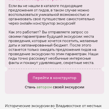
Если вы не нашли в каталоге подходящие
предложения от гидов, в таком случае можно
Задайте свой вопрос гиду
воспользоваться уникальной возможностью и
организовать своё путешествие самостоятельно
через онлайн конструктор экскурсий!
Как вас зовут
Как это работает? Вы отправляете запрос со
своими параметрами будущей экскурсии: места
Ваша электронная почта
проведения, которые хочется посетить, желаемые
даты и запланированный бюджет. После этого
останется только ожидать предложения гидов на
проведение экскурсии по этим параметрам. Наши
Ваш номер телефона
гиды точно расскажут необычные интересные
факты и покажут удивляющие, секретные места.
Вопросы и комментарии
Перейти в конструктор
Если у вас есть интересующие вопросы, можете их
задать
Стань
автором
своей экскурсии
Исторические экскурсии во Владивостоке от местных