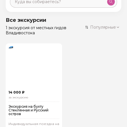
Москва
59 экскурсий
Россия
Все экскурсии
Санкт-Петербург
Популярные
1 экскурсия
от местных гидов
50 экскурсий
Россия
Владивостока
Нижний Новгород
49 экскурсий
Россия
Калининград
28 экскурсий
Россия
Кисловодск
20 экскурсий
Россия
Дербент
17 экскурсий
Россия
14 000 ₽
за экскурсию
Экскурсия на бухту
Стеклянная и Русский
остров
Индивидуальная поездка на