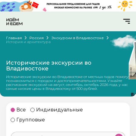
Главная
Россия
Экскурсии в Владивостоке
История и архитектура
Исторические экскурсии во
Владивостоке
Исторические экскурсии во Владивостоке от местных гидов помогут
познакомиться с городом и достопримечательностями. Узнайте
расписание экскурсий на август, сентябрь, октябрь 2026 года, у нас
самые низкие цены в Владивостоку от 500 рублей.
Все
Индивидуальные
Групповые