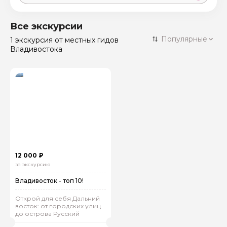
Москва
59 экскурсий
Россия
Все экскурсии
Санкт-Петербург
Популярные
1 экскурсия
от местных гидов
50 экскурсий
Россия
Владивостока
Нижний Новгород
49 экскурсий
Россия
Калининград
28 экскурсий
Россия
Кисловодск
20 экскурсий
Россия
Дербент
17 экскурсий
Россия
12 000 ₽
за экскурсию
Владивосток - топ 10!
Открой для себя Дальний
восток: от городских улиц
до острова Русский