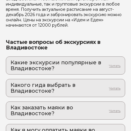
индивидуальные, так и групповые экскурсии в любое
время. Получить актуальное расписание на август-
Отправить
декабрь 2026 года и забронировать экскурсию можно
онлайн. Цены на экскурсии на «Идем и Едем»
начинаются от 12000 рублей.
Частые вопросы об экскурсиях в
Владивостоке
Какие экскурсии популярные в
Владивостоке?
1. Владивосток - топ 10!
Открой для себя Дальний восток: от городских
Какого гида выбрать в
улиц до острова Русский
Владивостоке?
2. Экскурсия на бухту Стеклянная и Русский
1. Елена.А 276
остров
Индивидуальная поездка на авто в красивейшие
Как заказать маяки во
2. Евгения.Б 1000
уголки Приморского края
Владивостоке?
3. Роман.Л 392
Как оформить экскурсию на сайте «Идем и
4. Зоя.К 760
Едем»:
Как я могу оплатить маяки во