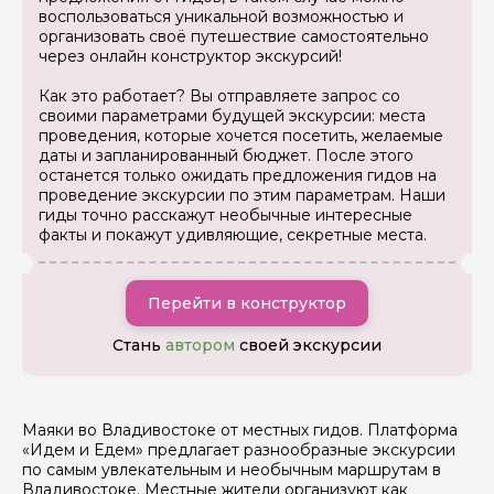
Задайте свой вопрос гиду
воспользоваться уникальной возможностью и
организовать своё путешествие самостоятельно
Как вас зовут
через онлайн конструктор экскурсий!
Как это работает? Вы отправляете запрос со
своими параметрами будущей экскурсии: места
Ваша электронная почта
проведения, которые хочется посетить, желаемые
даты и запланированный бюджет. После этого
останется только ожидать предложения гидов на
проведение экскурсии по этим параметрам. Наши
Ваш номер телефона
гиды точно расскажут необычные интересные
факты и покажут удивляющие, секретные места.
Вопросы и комментарии
Если у вас есть интересующие вопросы, можете их
Перейти в конструктор
задать
Стань
автором
своей экскурсии
Маяки во Владивостоке от местных гидов. Платформа
«Идем и Едем» предлагает разнообразные экскурсии
по самым увлекательным и необычным маршрутам в
Я даю своё согласие на обработку персональных
Владивостоке. Местные жители организуют как
данных