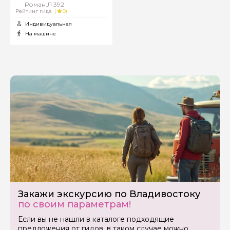
Роман.Л 392
Рейтинг гида
(
0)
Индивидуальная
На машине
Закажи экскурсию по Владивостоку
по своим параметрам!
Если вы не нашли в каталоге подходящие
предложения от гидов, в таком случае можно