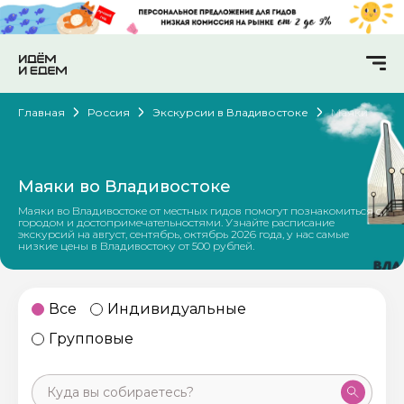
Главная
Россия
Экскурсии в Владивостоке
Маяки
Маяки во Владивостоке
Маяки во Владивостоке от местных гидов помогут познакомиться с
городом и достопримечательностями. Узнайте расписание
экскурсий на август, сентябрь, октябрь 2026 года, у нас самые
низкие цены в Владивостоку от 500 рублей.
Все
Индивидуальные
Групповые