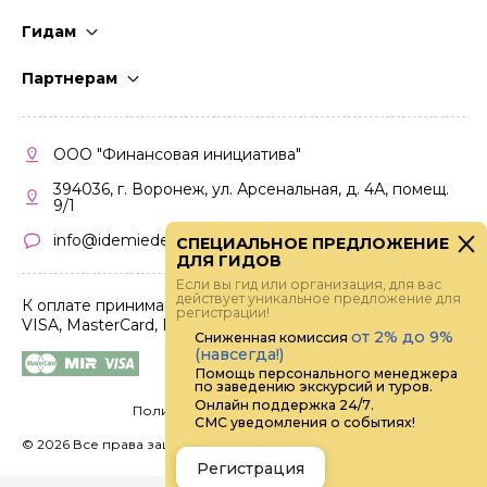
Гидам
Стать гидом
Партнерам
Частые вопросы
Стать партнером
Правила работы
Кабинет партнера
ООО "Финансовая инициатива"
Правила участия
394036, г. Воронеж, ул. Арсенальная, д. 4А, помещ.
9/1
info@idemiedem.ru
СПЕЦИАЛЬНОЕ ПРЕДЛОЖЕНИЕ
ДЛЯ ГИДОВ
Если вы гид или организация, для вас
действует уникальное предложение для
К оплате принимаются карты
регистрации!
VISA, MasterCard, МИР
от 2% до 9%
Сниженная комиссия
(навсегда!)
Помощь персонального менеджера
по заведению экскурсий и туров.
Онлайн поддержка 24/7.
Политика конфиденциальности
СМС уведомления о событиях!
©
2026 Все права защищены.
Digital
Регистрация