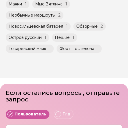
условиях, что и групповые, но с количество
заключенного между Организатором и
Маяки
1
Мыс Вятлина
1
участников ограничено (группа может быть
Агрегатором дополнительного соглашения
не более 10 человек)
к Оферте Сервиса.
Необычные маршруты
2
Способы оплаты на сайте: Картой
Новосильцевская батарея
1
Обзорные
2
российского банка можно оплатить любую
экскурсию.
Остров русский
1
Пешие
1
Токаревский маяк
1
Форт Поспелова
1
Если остались вопросы, отправьте
запрос
Пользователь
Гид