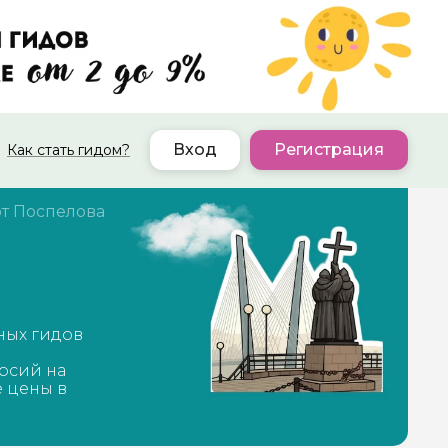
Вход
Регистрация
Как стать гидом?
т Поспелова
ных гидов
рсий на
е цены в