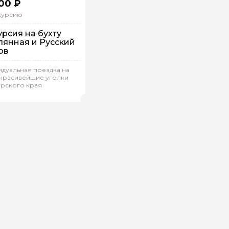
00 ₽
скурсию
урсия на бухту
лянная и Русский
ов
 машине
дуальная поездка на
дивидуальная
 красивейшие уголки
рского края
на.А 276
(
0)
Рейтинг гида
ой вопрос гиду
Ваша электронная почта
Ваш ном
нтарии
ересующие вопросы, можете их задать