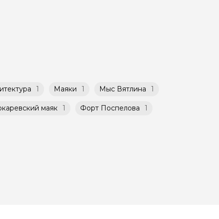
такой
атором
й
ничено
итектура
1
Маяки
1
Мыс Вятлина
1
окаревский маяк
1
Форт Поспелова
1