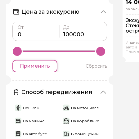
14 0
за эк
Цена за экскурсию
Экск
Стек
От
До
остр
На
Индиви
Ин
авто в
Примо
Еле
Задайте св
Применить
Сбросить
Как вас зовут
Способ передвижения
Вопросы и комме
Пешком
На мотоцикле
Если у вас есть инт
На машине
На кораблике
На автобусе
В помещении