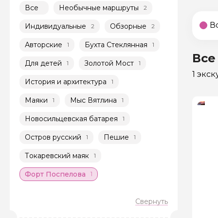
Все
Необычные маршруты
2
В
Индивидуальные
Обзорные
2
2
Авторские
Бухта Стеклянная
1
1
Все
Для детей
Золотой Мост
1
1
1 экс
История и архитектура
1
Маяки
Мыс Вятлина
1
1
Новосильцевская батарея
1
Остров русский
Пешие
1
1
Токаревский маяк
1
Форт Поспелова
1