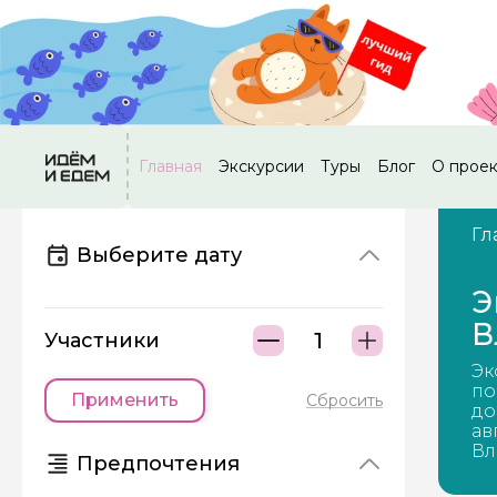
Главная
Экскурсии
Туры
Блог
О прое
Гл
Выберите дату
Э
В
Участники
Эк
по
Применить
Сбросить
до
ав
Вл
Предпочтения