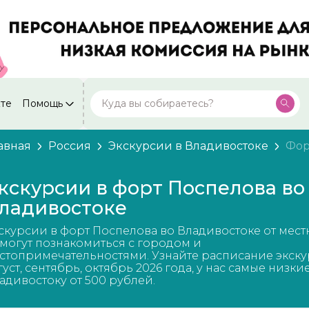
кте
Помощь
Москва
Посмотреть все города
59 экскурсий
Россия
авная
Россия
Экскурсии в Владивостоке
Фор
Санкт-Петербург
50 экскурсий
Россия
кскурсии в форт Поспелова во
Нижний Новгород
ладивостоке
49 экскурсий
Россия
скурсии в форт Поспелова во Владивостоке от мест
Калининград
28 экскурсий
могут познакомиться с городом и
Россия
стопримечательностями. Узнайте расписание экску
густ, сентябрь, октябрь 2026 года, у нас самые низки
Кисловодск
20 экскурсий
адивостоку от 500 рублей.
Россия
Дербент