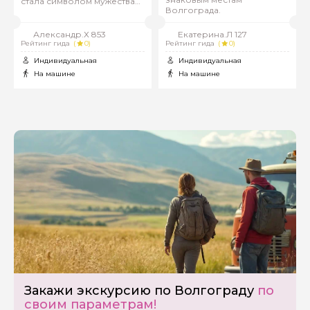
стала символом мужества
Волгограда.
целой страны
Александр.Х 853
Екатерина.Л 127
Рейтинг гида
(
0)
Рейтинг гида
(
0)
Индивидуальная
Индивидуальная
На машине
На машине
Закажи экскурсию по Волгограду
по
своим параметрам!