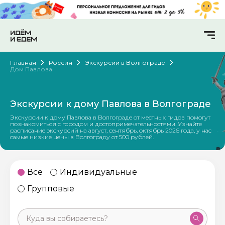
Главная
Россия
Экскурсии в Волгограде
Дом Павлова
Экскурсии к дому Павлова в Волгограде
Экскурсии к дому Павлова в Волгограде от местных гидов помогут
познакомиться с городом и достопримечательностями. Узнайте
расписание экскурсий на август, сентябрь, октябрь 2026 года, у нас
самые низкие цены в Волгограду от 500 рублей.
Все
Индивидуальные
Групповые