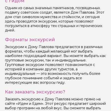
с гидом
Задайте свой вопрос гиду
Одним из самых значимых памятников, посвященных
Как вас зовут
подвигу советских солдат, является Дом Павлова. Этот
дом стал символом мужества и стойкости, и сегодня
здесь проводятся экскурсии, которые позволяют
погрузиться в атмосферу тех страшных и героических
Ваша электронная почта
дней.
Форматы экскурсий
Ваш номер телефона
Экскурсии к Дому Павлова предлагаются в различных
форматах, чтобы каждый желающий мог выбрать
наиболее подходящий вариант. Вы можете выбрать как
групповые экскурсии, так и индивидуальные.
Вопросы и комментарии
Групповые экскурсии позволяют познакомиться с
Если у вас есть интересующие вопросы, можете их
историей в компании других туристов, а
задать
индивидуальные — это возможность получить более
глубокое понимание событий и задать все
интересующие вас вопросы гиду.
Как заказать экскурсию?
Заказать экскурсию к Дому Павлова можно прямо на
сайте «Идем и Едем». Этот ресурс предлагает широкий
Я даю своё согласие на обработку персональных
выбор программ на любой вкус. Вы сможете выбрать
данных