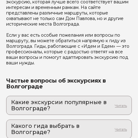
экскурсию, которая лучше всего соответствует вашим
интересам и временным рамкам. На сайте
представлены различные маршруты, которые
Отправить
охватывают не только сам Дом Павлова, но и другие
исторические места Волгограда.
Если у вас есть особые пожелания или вопросы по
маршруту, вы можете обратиться напрямую к гиду из
Волгограда. Гиды, работающие с «Идем и Едем» — это
профессионалы, которые с радостью ответят на все
ваши вопросы и помогут адаптировать экскурсию под
ваши нужды.
Частые вопросы об экскурсиях в
Волгограде
Какие экскурсии популярные в
Волгограде?
1. Авторская экскурсия по Волгограду
"Голос города"
Какого гида выбрать в
Откройте для себя новые грани удивительного
Волгограде?
города Волгоград!