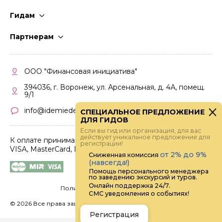
Гидам
Стать гидом
Партнерам
Частые вопросы
Стать партнером
Правила работы
Кабинет партнера
ООО "Финансовая инициатива"
Правила участия
394036, г. Воронеж, ул. Арсенальная, д. 4А, помещ.
9/1
info@idemiedem.ru
СПЕЦИАЛЬНОЕ ПРЕДЛОЖЕНИЕ
ДЛЯ ГИДОВ
Если вы гид или организация, для вас
действует уникальное предложение для
К оплате принимаются карты
регистрации!
VISA, MasterCard, МИР
от 2% до 9%
Сниженная комиссия
(навсегда!)
Помощь персонального менеджера
по заведению экскурсий и туров.
Онлайн поддержка 24/7.
Политика конфиденциальности
СМС уведомления о событиях!
©
2026 Все права защищены.
Digital
Регистрация