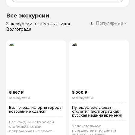
Москва
59 экскурсий
Россия
Все экскурсии
Санкт-Петербург
Популярные
2 экскурсии
от местных гидов
50 экскурсий
Россия
Волгограда
Нижний Новгород
49 экскурсий
Россия
Калининград
28 экскурсий
Россия
Кисловодск
20 экскурсий
Россия
Дербент
17 экскурсий
Россия
8 667 ₽
9 000 ₽
за экскурсию
за экскурсию
Волгоград: история города,
Путешествие сквозь
который не сдался
столетия: Волгоград как
русская машина времени!
Где каждый метр земли
Увлекательное
стоил жизни: как
путешествие по самым
пограничная крепость
знаковым местам