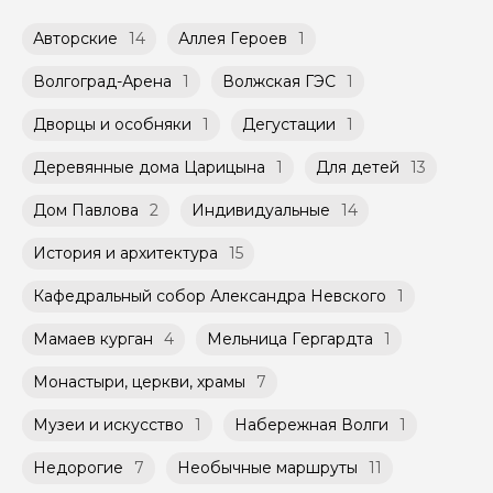
Возможность оплатить картой или
Откройте для себя сердце старого Царицына
доступных в календаре гида.
переводом с карты на карту Вы можете
Авторские
14
Аллея Героев
1
обсудить с гидом заранее.
Групповые экскурсии проходят по
Оплата многодневного тура происходит
расписанию, составленному гидом.
Волгоград-Арена
1
Волжская ГЭС
1
заблаговременно до начала путешествия,
Помимо Вас, на групповой экскурсии могут
при наличии такой возможности,
быть незнакомые для Вас люди.
указанной на странице самого тура и
Дворцы и особняки
1
Дегустации
1
заключенного между Организатором и
Мини-группы проводятся на тех же
Агрегатором дополнительного соглашения
Деревянные дома Царицына
1
Для детей
13
условиях, что и групповые, но с количество
к Оферте Сервиса.
участников ограничено (группа может быть
Дом Павлова
2
Индивидуальные
14
не более 10 человек)
Способы оплаты на сайте: Картой
российского банка можно оплатить любую
История и архитектура
15
экскурсию.
Кафедральный собор Александра Невского
1
Мамаев курган
4
Мельница Гергардта
1
Монастыри, церкви, храмы
7
Музеи и искусство
1
Набережная Волги
1
Недорогие
7
Необычные маршруты
11