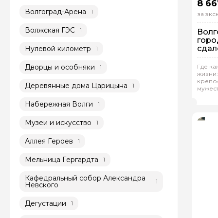
8 66
Волгоград-Арена
1
за эк
Волжская ГЭС
1
Волг
горо
сдал
Нулевой километр
1
На
Дворцы и особняки
Где ка
1
Ин
жизни:
крепо
Деревянные дома Царицына
1
мужес
Рейтинг
Але
Набережная Волги
1
Музеи и искусство
1
Аллея Героев
1
Мельница Гергардта
1
Кафедральный собор Александра
1
Невского
Дегустации
1