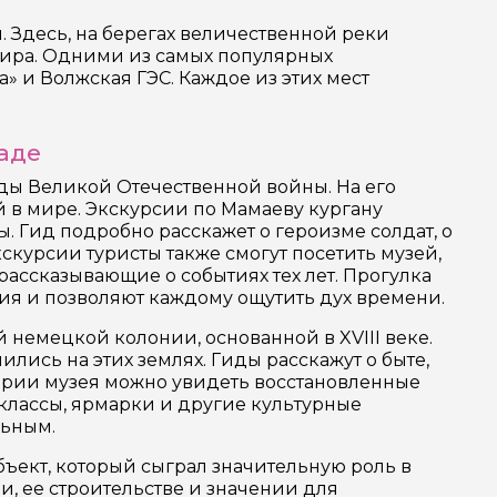
. Здесь, на берегах величественной реки
мира. Одними из самых популярных
» и Волжская ГЭС. Каждое из этих мест
аде
годы Великой Отечественной войны. На его
й в мире. Экскурсии по Мамаеву кургану
. Гид подробно расскажет о героизме солдат, о
скурсии туристы также смогут посетить музей,
ассказывающие о событиях тех лет. Прогулка
ия и позволяют каждому ощутить дух времени.
 немецкой колонии, основанной в XVIII веке.
лись на этих землях. Гиды расскажут о быте,
итории музея можно увидеть восстановленные
классы, ярмарки и другие культурные
льным.
бъект, который сыграл значительную роль в
и, ее строительстве и значении для