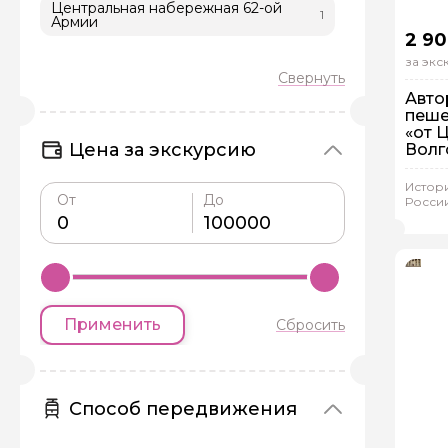
Центральная набережная 62-ой
1
Армии
2 90
за эк
Авто
пеше
«от 
Цена за экскурсию
Волг
Задайте св
Пе
Ин
Истор
От
До
России
Как вас зовут
Сер
Вопросы и комме
Если у вас есть инт
Применить
Сбросить
Способ передвижения