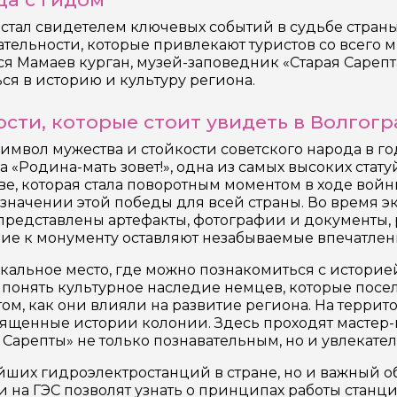
й стал свидетелем ключевых событий в судьбе страны
ельности, которые привлекают туристов со всего 
 Мамаев курган, музей-заповедник «Старая Сарепта
ся в историю и культуру региона.
сти, которые стоит увидеть в Волгогр
о символ мужества и стойкости советского народа в 
«Родина-мать зовет!», одна из самых высоких стату
ве, которая стала поворотным моментом в ходе войны
 значении этой победы для всей страны. Во время эк
представлены артефакты, фотографии и документы, р
ие к монументу оставляют незабываемые впечатлен
икальное место, где можно познакомиться с историей
понять культурное наследие немцев, которые посели
 том, как они влияли на развитие региона. На терр
вященные истории колонии. Здесь проходят мастер-
Сарепты» не только познавательным, но и увлекате
ейших гидроэлектростанций в стране, но и важный о
на ГЭС позволят узнать о принципах работы станци