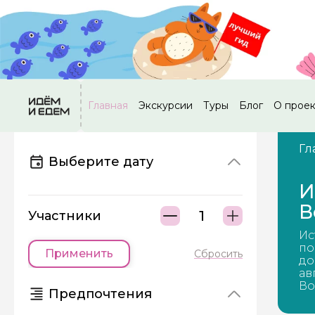
Главная
Экскурсии
Туры
Блог
О прое
Гл
Выберите дату
И
В
Участники
Ис
по
Применить
Сбросить
до
ав
Во
Предпочтения