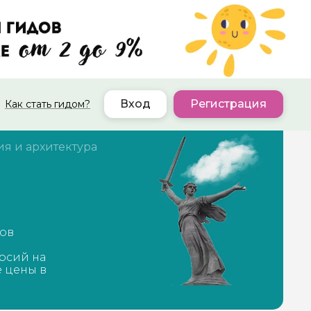
Вход
Регистрация
Как стать гидом?
ия и архитектура
дов
рсий на
е цены в