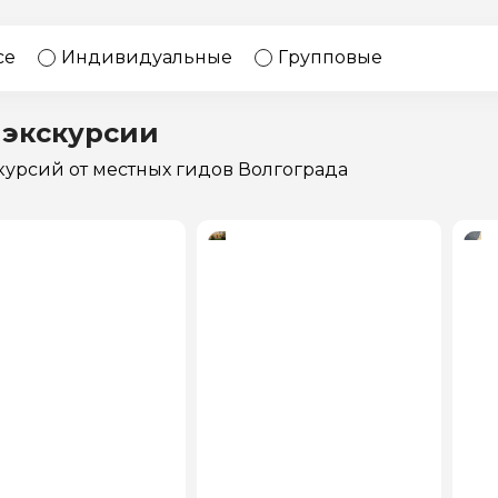
17 экскурсий
Россия
се
Индивидуальные
Групповые
 экскурсии
скурсий
от местных гидов Волгограда