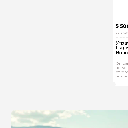
5 50
за эк
Утра
Цари
Волг
Отправ
Пе
по Вол
Ин
откро
новой
Дми