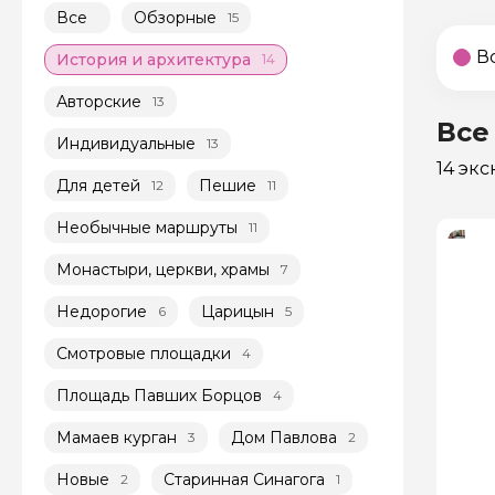
Все
Обзорные
15
В
История и архитектура
14
Авторские
13
Все
Индивидуальные
13
14 эк
Для детей
Пешие
12
11
Необычные маршруты
11
Монастыри, церкви, храмы
7
Недорогие
Царицын
6
5
Смотровые площадки
4
Площадь Павших Борцов
4
Мамаев курган
Дом Павлова
3
2
Новые
Старинная Синагога
2
1