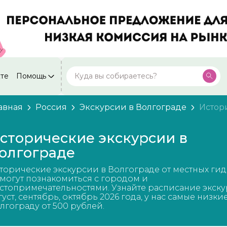
кте
Помощь
Москва
Посмотреть все города
59 экскурсий
Россия
авная
Россия
Экскурсии в Волгограде
Истор
Санкт-Петербург
50 экскурсий
Россия
сторические экскурсии в
Нижний Новгород
олгограде
49 экскурсий
Россия
торические экскурсии в Волгограде от местных ги
Калининград
28 экскурсий
могут познакомиться с городом и
Россия
стопримечательностями. Узнайте расписание экску
густ, сентябрь, октябрь 2026 года, у нас самые низки
Кисловодск
20 экскурсий
лгограду от 500 рублей.
Россия
Дербент