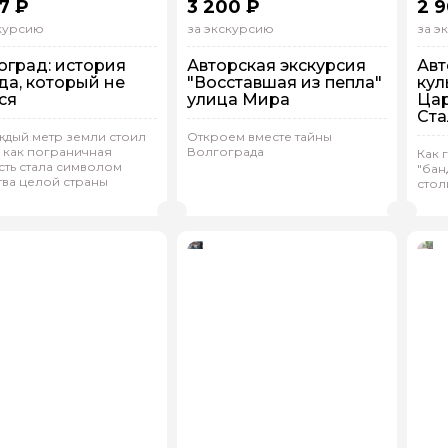
7 ₽
3 200 ₽
2 
скурсию
за экскурсию
за э
оград: история
Авторская экскурсия
Авт
да, который не
"Восставшая из пепла"
кул
ся
улица Мира
Ца
Ста
 машине
Вол
ждый метр земли стоил
Откроем вместе тайны
Пешком
П
дивидуальная
 как пограничная
Волгограда
Как 
Индивидуальная
И
сть стала символом
"бан
тва целой страны
(
0)
стол
 гида
ксандр.Х 853
Сергей.Б 579
(
0)
С
Рейтинг гида