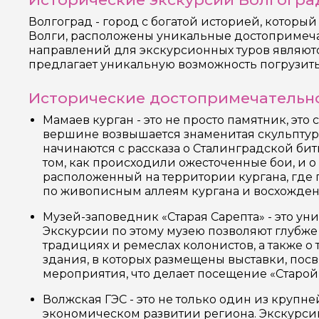
Волгоград - город с богатой историей, которы
Волги, расположены уникальные достопримечат
направлений для экскурсионных туров являются
предлагает уникальную возможность погрузить
Исторические достопримечательно
Мамаев курган - это не просто памятник, эт
вершине возвышается знаменитая скульптура 
начинаются с рассказа о Сталинградской бит
том, как происходили ожесточенные бои, и о
расположенный на территории кургана, где 
по живописным аллеям кургана и восхожден
Музей-заповедник «Старая Сарепта» - это ун
Экскурсии по этому музею позволяют глубже 
традициях и ремеслах колонистов, а также о
здания, в которых размещены выставки, пос
мероприятия, что делает посещение «Старой 
Волжская ГЭС - это не только один из крупн
экономическом развитии региона. Экскурсии 