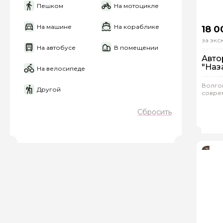
Пешком
На мотоцикле
Я даю своё согласие 
персональных данны
На машине
На кораблике
18 0
за эк
На автобусе
В помещении
Отправить
Авто
"Наз
На велосипеде
Волго
Другой
совре
На 
Ин
Сбросить
Сер