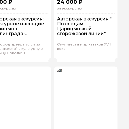
900 ₽
24 000 ₽
кскурсию
за экскурсию
орская экскурсия:
Авторская экскурсия "
ьтурное наследие
По следам
рицына-
Царицынской
линграда-
сторожевой линии"
гограда
ешком
На автобусе
город превратился из
Окунитесь в мир казаков XVIII
ндивидуальная
Индивидуальная
дитского" в культурную
века
ицу Поволжья
ергей.Б 579
(
0)
Сергей.Б 579
(
0)
Рейтинг гида
Рейтинг гида