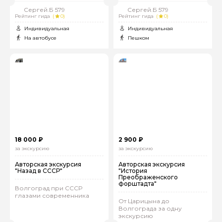
Сергей.Б 579
Сергей.Б 579
Рейтинг гида
(
0)
Рейтинг гида
(
0)
Индивидуальная
Индивидуальная
На автобусе
Пешком
18 000 ₽
2 900 ₽
за экскурсию
за экскурсию
Авторская экскурсия
Авторская экскурсия
"Назад в СССР"
"История
Преображенского
форштадта"
Волгоград при СССР
глазами современника
От Царицына до
Волгограда за одну
экскурсию