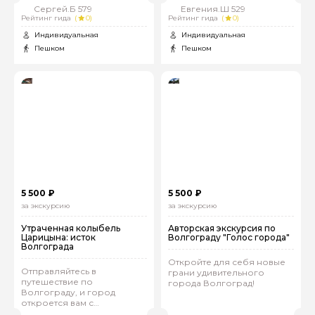
Сергей.Б 579
Евгения.Ш 529
Рейтинг гида
(
0)
Рейтинг гида
(
0)
Индивидуальная
Индивидуальная
Пешком
Пешком
5 500 ₽
5 500 ₽
за экскурсию
за экскурсию
Утраченная колыбель
Авторская экскурсия по
Царицына: исток
Волгограду "Голос города"
Волгограда
Откройте для себя новые
Отправляйтесь в
грани удивительного
путешествие по
города Волгоград!
Волгограду, и город
откроется вам с
совершенно новой