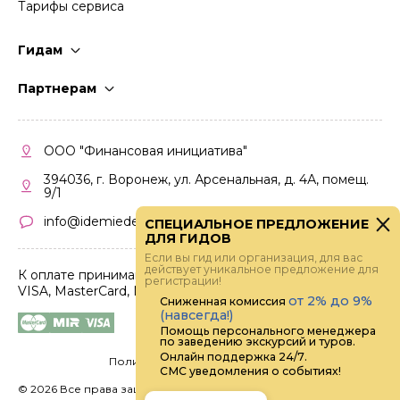
Тарифы сервиса
Гидам
Стать гидом
Партнерам
Частые вопросы
Стать партнером
Правила работы
Кабинет партнера
ООО "Финансовая инициатива"
Правила участия
394036, г. Воронеж, ул. Арсенальная, д. 4А, помещ.
9/1
info@idemiedem.ru
СПЕЦИАЛЬНОЕ ПРЕДЛОЖЕНИЕ
ДЛЯ ГИДОВ
Если вы гид или организация, для вас
действует уникальное предложение для
К оплате принимаются карты
регистрации!
VISA, MasterCard, МИР
от 2% до 9%
Сниженная комиссия
(навсегда!)
Помощь персонального менеджера
по заведению экскурсий и туров.
Онлайн поддержка 24/7.
Политика конфиденциальности
СМС уведомления о событиях!
©
2026 Все права защищены.
Digital