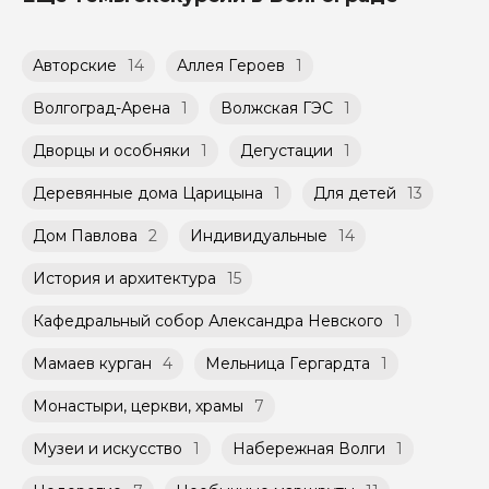
удобное для Вас время и дату проведения
тура Вы оплачиваете при встрече с гидом.
экскурсии из доступных в календаре гида.
Возможность оплатить картой или
переводом с карты на карту Вы можете
Групповые экскурсии проходят по
Авторские
14
Аллея Героев
1
обсудить с гидом заранее.
расписанию, составленному гидом.
Оплата многодневного тура происходит
Помимо Вас, на групповой экскурсии могут
Волгоград-Арена
1
Волжская ГЭС
1
заблаговременно до начала путешествия,
быть незнакомые для Вас люди.
при наличии такой возможности,
указанной на странице самого тура и
Дворцы и особняки
1
Дегустации
1
Мини-группы проводятся на тех же
заключенного между Организатором и
условиях, что и групповые, но с количество
Агрегатором дополнительного соглашения
Деревянные дома Царицына
1
Для детей
13
участников ограничено (группа может быть
к Оферте Сервиса.
не более 10 человек)
Дом Павлова
2
Индивидуальные
14
Способы оплаты на сайте: Картой
российского банка можно оплатить любую
История и архитектура
15
экскурсию.
Кафедральный собор Александра Невского
1
Мамаев курган
4
Мельница Гергардта
1
Монастыри, церкви, храмы
7
Музеи и искусство
1
Набережная Волги
1