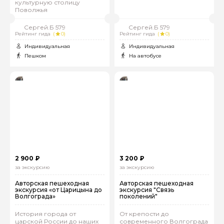
культурную столицу
Поволжья
Сергей.Б 579
Сергей.Б 579
Рейтинг гида
(
0)
Рейтинг гида
(
0)
Индивидуальная
Индивидуальная
Пешком
На автобусе
2 900 ₽
3 200 ₽
за экскурсию
за экскурсию
Авторская пешеходная
Авторская пешеходная
экскурсия «от Царицына до
экскурсия "Связь
Волгограда»
поколений"
История города от
От крепости до
царской России до наших
современного Волгограда