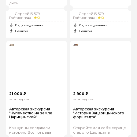
дней
Сергей.Б 579
Сергей.Б 579
Рейтинг гида
(
0)
Рейтинг гида
(
0)
Индивидуальная
Индивидуальная
Пешком
Пешком
21 000 ₽
2 900 ₽
за экскурсию
за экскурсию
Авторская экскурсия
Авторская экскурсия
"Купечество на земле
"История Зацарицынского
Царицынской"
форштадта"
Как купцы создавали
Откройте для себя сердце
историю Волгограда
старого Царицына