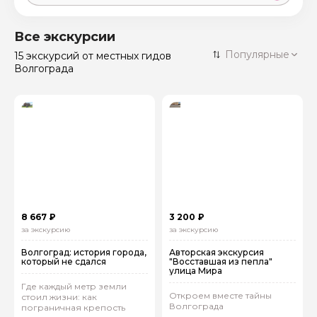
Москва
59 экскурсий
Россия
Все экскурсии
Санкт-Петербург
Популярные
15 экскурсий
от местных гидов
50 экскурсий
Россия
Волгограда
Нижний Новгород
49 экскурсий
Россия
Калининград
28 экскурсий
Россия
Кисловодск
20 экскурсий
Россия
Дербент
17 экскурсий
Россия
8 667 ₽
3 200 ₽
за экскурсию
за экскурсию
Волгоград: история города,
Авторская экскурсия
который не сдался
"Восставшая из пепла"
улица Мира
Где каждый метр земли
Откроем вместе тайны
стоил жизни: как
Волгограда
пограничная крепость