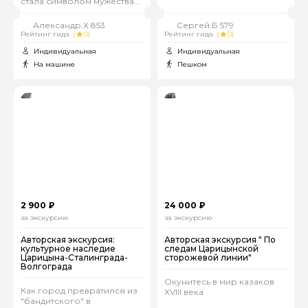
стала символом мужества
целой страны
Александр.Х 853
Сергей.Б 579
Рейтинг гида
(
0)
Рейтинг гида
(
0)
Индивидуальная
Индивидуальная
На машине
Пешком
2 900 ₽
24 000 ₽
за экскурсию
за экскурсию
Авторская экскурсия:
Авторская экскурсия " По
культурное наследие
следам Царицынской
Царицына-Сталинграда-
сторожевой линии"
Волгограда
Окунитесь в мир казаков
Как город превратился из
XVIII века
"бандитского" в