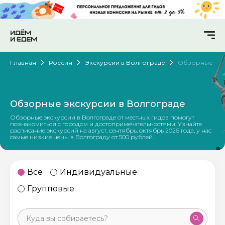
Главная
Россия
Экскурсии в Волгограде
Обзорные
Обзорные экскурсии в Волгограде
Обзорные экскурсии в Волгограде от местных гидов помогут
познакомиться с городом и достопримечательностями. Узнайте
расписание экскурсий на август, сентябрь, октябрь 2026 года, у нас
самые низкие цены в Волгограду от 500 рублей.
Все
Индивидуальные
Групповые