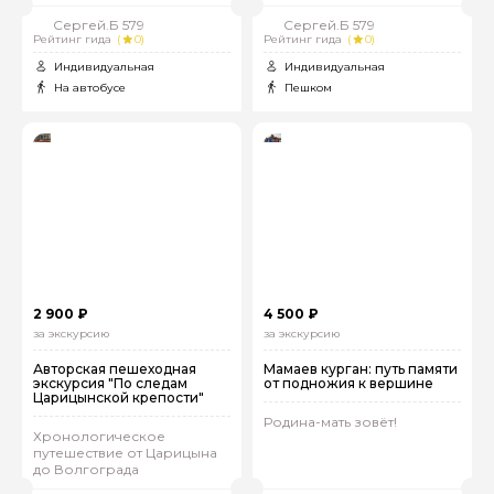
Сергей.Б 579
Сергей.Б 579
Рейтинг гида
(
0)
Рейтинг гида
(
0)
Индивидуальная
Индивидуальная
На автобусе
Пешком
2 900 ₽
4 500 ₽
за экскурсию
за экскурсию
Авторская пешеходная
Мамаев курган: путь памяти
экскурсия "По следам
от подножия к вершине
Царицынской крепости"
Родина-мать зовёт!
Хронологическое
путешествие от Царицына
до Волгограда