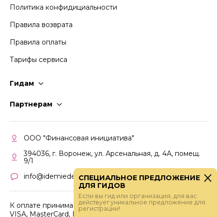
Политика конфидициальности
Правила возврата
Правила оплаты
Тарифы сервиса
Гидам
Стать гидом
Партнерам
Частые вопросы
Стать партнером
Правила работы
Кабинет партнера
ООО "Финансовая инициатива"
Правила участия
394036, г. Воронеж, ул. Арсенальная, д. 4А, помещ.
9/1
info@idemiedem.ru
СПЕЦИАЛЬНОЕ ПРЕДЛОЖЕНИЕ
ДЛЯ ГИДОВ
Если вы гид или организация, для вас
действует уникальное предложение для
К оплате принимаются карты
регистрации!
VISA, MasterCard, МИР