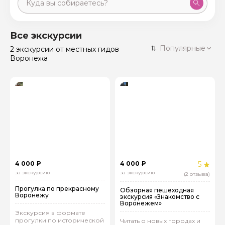
Москва
59 экскурсий
Россия
Все экскурсии
Санкт-Петербург
Популярные
2 экскурсии
от местных гидов
50 экскурсий
Россия
Воронежа
Нижний Новгород
49 экскурсий
Россия
Калининград
28 экскурсий
Россия
Кисловодск
20 экскурсий
Россия
Дербент
17 экскурсий
Россия
4 000 ₽
4 000 ₽
5
за экскурсию
за экскурсию
(2 отзыва)
Прогулка по прекрасному
Обзорная пешеходная
Воронежу
экскурсия «Знакомство с
Воронежем»
Экскурсия в формате
прогулки по исторической
Читать о новых городах и