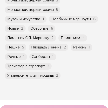
Монастыри, церкви, храмы
5
не более 10 человек)
российского банка можно оплатить любую
экскурсию.
Монастыри, церкви, храмы
5
Музеи и искусство
1
Необычные маршруты
8
Новые
2
Обзорные
6
Памятник С.Я. Маршаку
2
Памятники
4
Пешие
5
Площадь Ленина
2
Рамонь
1
Речные
1
Сапборды
1
Трансфер в аэропорт
2
Университетская площадь
2