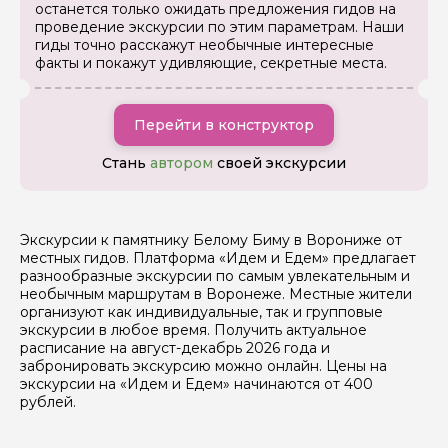
останется только ожидать предложения гидов на
Ваш номер телефона
проведение экскурсии по этим параметрам. Наши
гиды точно расскажут необычные интересные
факты и покажут удивляющие, секретные места.
Вопросы и комментарии
Если у вас есть интересующие вопросы, можете их
Перейти в конструктор
задать
Стань
автором
своей экскурсии
Экскурсии к памятнику Белому Биму в Ворониже от
местных гидов. Платформа «Идем и Едем» предлагает
Я даю своё согласие на обработку персональных
разнообразные экскурсии по самым увлекательным и
данных
необычным маршрутам в Воронеже. Местные жители
организуют как индивидуальные, так и групповые
экскурсии в любое время. Получить актуальное
Отправить
расписание на август-декабрь 2026 года и
забронировать экскурсию можно онлайн. Цены на
экскурсии на «Идем и Едем» начинаются от 400
рублей.