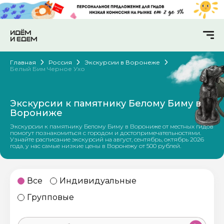
Главная
Россия
Экскурсии в Воронеже
Белый Бим Черное Ухо
Экскурсии к памятнику Белому Биму в
Ворониже
Экскурсии к памятнику Белому Биму в Ворониже от местных гидов
помогут познакомиться с городом и достопримечательностями.
Узнайте расписание экскурсий на август, сентябрь, октябрь 2026
года, у нас самые низкие цены в Воронежу от 500 рублей.
Все
Индивидуальные
Групповые