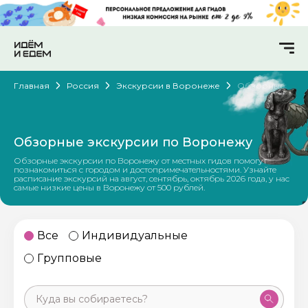
Главная
Россия
Экскурсии в Воронеже
Обзорные
Обзорные экскурсии по Воронежу
Обзорные экскурсии по Воронежу от местных гидов помогут
познакомиться с городом и достопримечательностями. Узнайте
расписание экскурсий на август, сентябрь, октябрь 2026 года, у нас
самые низкие цены в Воронежу от 500 рублей.
Все
Индивидуальные
Групповые