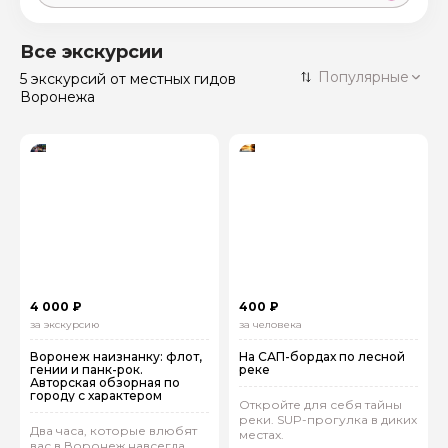
Москва
59 экскурсий
Россия
Все экскурсии
Санкт-Петербург
Популярные
5 экскурсий
от местных гидов
50 экскурсий
Россия
Воронежа
Нижний Новгород
49 экскурсий
Россия
Калининград
28 экскурсий
Россия
Кисловодск
20 экскурсий
Россия
Дербент
17 экскурсий
Россия
4 000 ₽
400 ₽
за экскурсию
за человека
Воронеж наизнанку: флот,
На САП-бордах по лесной
гении и панк-рок.
реке
Авторская обзорная по
городу с характером
Откройте для себя тайны
реки. SUP-прогулка в диких
Два часа, которые влюбят
местах.
вас в Воронеж навсегда