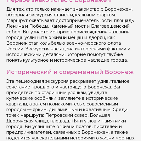
Первое знакомство с Воронежем
Я даю своё согласие на обработку персональных
Для тех, кто только начинает знакомство с Воронежем,
данных
обзорная экскурсия станет идеальным стартом.
Маршрут охватывает достопримечательности: площадь
Отправить
Ленина и Победы, Каменный мост и Благовещенский
собор. Вы узнаете историю происхождения названия
города, услышите о жизни мещан и дворян, как
Воронеж стал колыбелью военно-морского флота
России. Экскурсия насыщена интересными фактами и
историческими деталями, которые помогут глубже
понять культурное и историческое наследие города.
Исторический и современный Воронеж
Эта пешеходная экскурсия раскрывает удивительное
сочетание прошлого и настоящего Воронежа. Вы
пройдетесь по старинным улочкам, увидите
купеческие особняки, заглянете в исторические
кварталы, а затем познакомитесь с современным
городом — ярким, динамичным и креативным. Среди
точек маршрута: Петровский сквер, Большая
Дворянская улица, площадь Пяти углов и памятники
города. Вы услышите о жизни поэтов, писателей и
предпринимателей, связанных с Воронежем, а также
поделится увлекательными историями о жизни местных