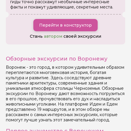
гиды точно расскажут необычные интересные
факты и покажут удивляющие, секретные места.
Задайте свой вопрос гиду
Как вас зовут
Перейти в конструктор
Стань
автором
своей экскурсии
Ваша электронная почта
Обзорные экскурсии по Воронежу
Ваш номер телефона
Воронеж - это город, в котором удивительным образом
переплетаются многовековая история, богатая
культура и развитие. Здесь соседствуют древние
памятники архитектуры, современные здания и
Вопросы и комментарии
уникальная атмосфера столицы Черноземья. Обзорные
Если у вас есть интересующие вопросы, можете их
экскурсии по Воронежу дают возможность погрузиться
задать
в его прошлое, прочувствовать его дух и насладиться
живописными уголками. На платформе Идем и Едем
представлено 19 маршрутов, и в этом обзоре мы
расскажем о самых интересных экскурсиях, которые
помогут лучше узнать этот замечательный город.