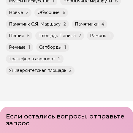
Музеи и искусство
1
Необычные маршруты
8
Новые
2
Обзорные
6
Памятник С.Я. Маршаку
2
Памятники
4
Пешие
5
Площадь Ленина
2
Рамонь
1
Речные
1
Сапборды
1
Трансфер в аэропорт
2
Университетская площадь
2
Если остались вопросы, отправьте
запрос