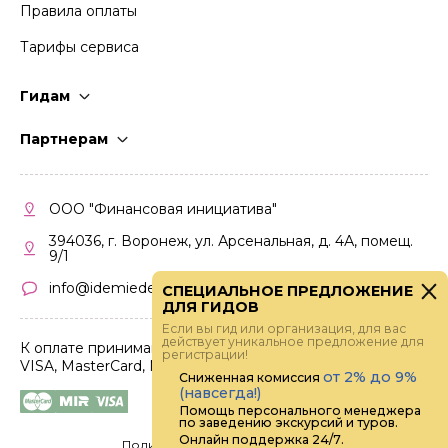
Правила оплаты
Тарифы сервиса
Гидам
Стать гидом
Партнерам
Частые вопросы
Стать партнером
Правила работы
Кабинет партнера
ООО "Финансовая инициатива"
Правила участия
394036, г. Воронеж, ул. Арсенальная, д. 4А, помещ.
9/1
info@idemiedem.ru
СПЕЦИАЛЬНОЕ ПРЕДЛОЖЕНИЕ
ДЛЯ ГИДОВ
Если вы гид или организация, для вас
действует уникальное предложение для
К оплате принимаются карты
регистрации!
VISA, MasterCard, МИР
от 2% до 9%
Сниженная комиссия
(навсегда!)
Помощь персонального менеджера
по заведению экскурсий и туров.
Онлайн поддержка 24/7.
Политика конфиденциальности