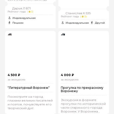
Дарья.Л 871
Рейтинг гида
(
0)
Станислав.К 535
Рейтинг гида
(
0)
Индивидуальная
Пешком
Индивидуальная
Другой
4 500 ₽
4 000 ₽
за экскурсию
за экскурсию
"Литературный Воронеж"
Прогулка по прекрасному
Воронежу
Посмотрите на город
Экскурсия в формате
глазами великих писателей
прогулки по исторической
и поэтов, почувствуете его
части старинного города
творческий дух!
Воронеж. У Воронежа