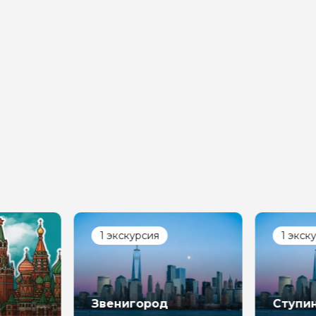
нтарии
ересующие вопросы, можете их задать
на обработку
х
1 экскурсия
1 экск
Звенигород
Ступи