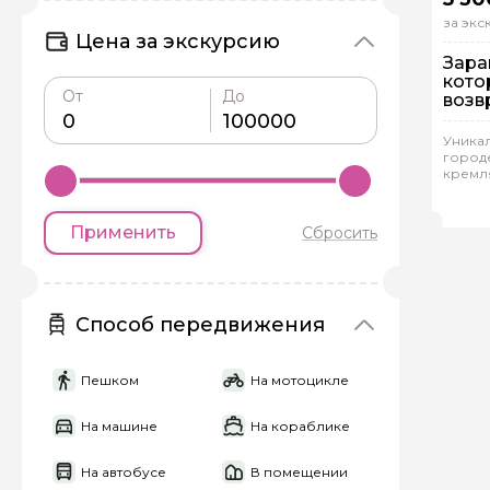
за эк
Цена за экскурсию
Зарай
кото
От
До
возв
Пе
Уникал
Ин
город
кремл
Рейтинг
Але
Применить
Сбросить
Способ передвижения
Задайте св
Пешком
На мотоцикле
На машине
На кораблике
Как вас зовут
На автобусе
В помещении