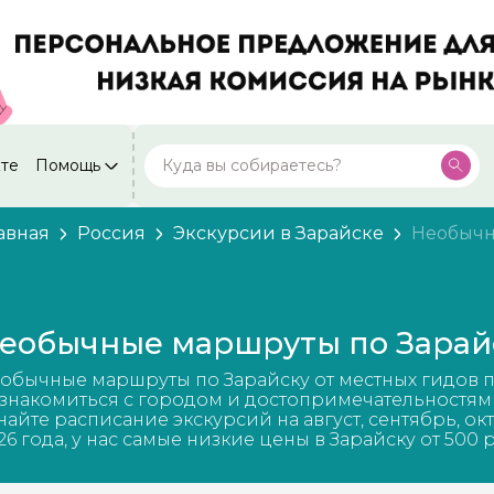
кте
Помощь
Москва
Посмотреть все города
59 экскурсий
Россия
авная
Россия
Экскурсии в Зарайске
Необычн
Санкт-Петербург
50 экскурсий
Россия
Нижний Новгород
49 экскурсий
еобычные маршруты по Зарай
Россия
Калининград
обычные маршруты по Зарайску от местных гидов 
28 экскурсий
Россия
знакомиться с городом и достопримечательностям
найте расписание экскурсий на август, сентябрь, ок
Кисловодск
26 года, у нас самые низкие цены в Зарайску от 500 
20 экскурсий
Россия
Дербент