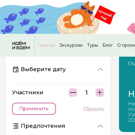
Главная
Экскурсии
Туры
Блог
О прое
Гл
Выберите дату
Н
Участники
Не
Применить
Сбросить
по
Уз
20
Предпочтения