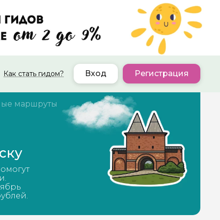
Вход
Регистрация
Как стать гидом?
ые маршруты
ску
помогут
и.
тябрь
рублей.