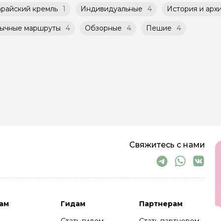
арайский кремль
1
Индивидуальные
4
История и арх
ычные маршруты
4
Обзорные
4
Пешие
4
Свяжитесь с нами
ам
Гидам
Партнерам
Стать гидом
Стать партнером