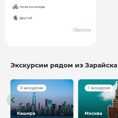
На велосипеде
Вопросы и комме
Если у вас есть инт
Другой
Сбросить
Я даю своё согласие 
Экскурсии рядом из Зарайска
персональных данны
Отправить
3 экскурсии
1 экскурсия
Кашира
Москва