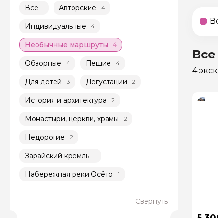
Все
Авторские
4
В
Индивидуальные
4
Необычные маршруты
4
Все
Обзорные
Пешие
4
4
4 экс
Для детей
Дегустации
3
2
История и архитектура
2
Монастыри, церкви, храмы
2
Недорогие
2
Зарайский кремль
1
Набережная реки Осётр
1
5 30