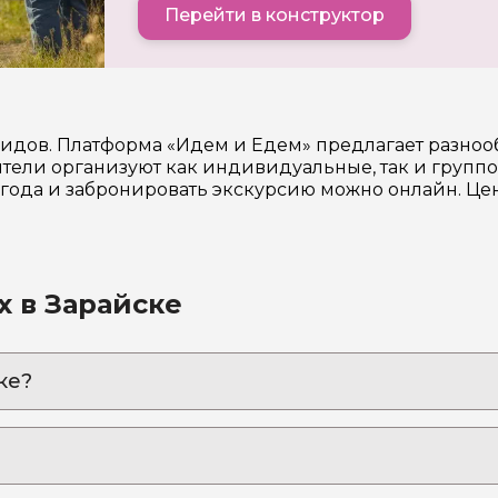
Перейти в конструктор
гидов. Платформа «Идем и Едем» предлагает разно
ели организуют как индивидуальные, так и группо
6 года и забронировать экскурсию можно онлайн. Ц
х в Зарайске
ке?
щаться
енького кремля России