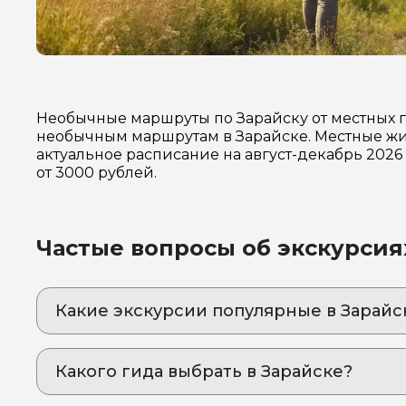
Необычные маршруты по Зарайску от местных 
необычным маршрутам в Зарайске. Местные жит
актуальное расписание на август-декабрь 202
от 3000 рублей.
Частые вопросы об экскурсия
Какие экскурсии популярные в Зарайс
1. Зарайск - город, в который хочется возвра
Уникальная экскурсия в городе самого мал
Какого гида выбрать в Зарайске?
2. Впервые в городе. Зарайск
1. Дарья.Х 323