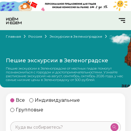
Главная
Россия
Экскурсии в Зеленоградске
Пешие
Пешие экскурсии в Зеленоградске
Пешие экскурсии в Зеленоградске от местных гидов помогут
познакомиться с городом и достопримечательностями. Узнайте
расписание экскурсий на август, сентябрь, октябрь 2026 года, у нас
самые низкие цены в Зеленоградску от 500 рублей.
Все
Индивидуальные
Групповые