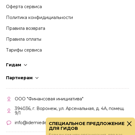
Оферта сервиса
Политика конфидициальности
Правила возврата
Правила оплаты
Тарифы сервиса
Гидам
Стать гидом
Партнерам
Частые вопросы
Стать партнером
Правила работы
Кабинет партнера
ООО "Финансовая инициатива"
Правила участия
394036, г. Воронеж, ул. Арсенальная, д. 4А, помещ.
9/1
info@idemiedem.ru
СПЕЦИАЛЬНОЕ ПРЕДЛОЖЕНИЕ
ДЛЯ ГИДОВ
Если вы гид или организация, для вас