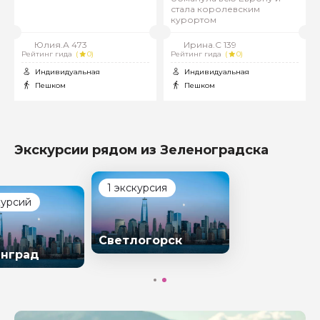
стала королевским
курортом
Юлия.А 473
Ирина.С 139
Рейтинг гида
(
0)
Рейтинг гида
(
0)
Индивидуальная
Индивидуальная
Пешком
Пешком
Экскурсии рядом из Зеленоградска
1 экскурсия
курсий
Светлогорск
нград