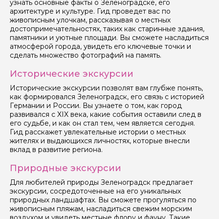
узнать основные факты о Зеленоградске, его
архитектуре и культуре. Гид проведет вас по
живописным улочкам, рассказывая о местных
Ваш номер телефона
достопримечательностях, таких как старинные здания,
памятники и уютные площади. Вы сможете насладиться
атмосферой города, увидеть его ключевые точки и
сделать множество фотографий на память.
Вопросы и комментарии
Если у вас есть интересующие вопросы, можете их
Исторические экскурсии
задать
Исторические экскурсии позволят вам глубже понять,
как формировался Зеленоградск, его связь с историей
Германии и России. Вы узнаете о том, как город
развивался с XIX века, какие события оставили след в
его судьбе, и как он стал тем, чем является сегодня.
Гид расскажет увлекательные истории о местных
жителях и выдающихся личностях, которые внесли
Я даю своё согласие на обработку персональных
вклад в развитие региона.
данных
Природные экскурсии
Отправить
Для любителей природы Зеленоградск предлагает
экскурсии, сосредоточенные на его уникальных
природных ландшафтах. Вы сможете прогуляться по
живописным пляжам, насладиться свежим морским
воздухом и увидеть местные флору и фауну. Такие