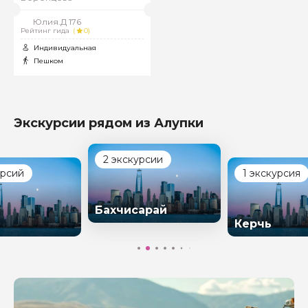
Юлия.Д 176
Рейтинг гида
(
0)
Индивидуальная
Пешком
Экскурсии рядом из Алупки
2 экскурсии
урсий
1 экскурсия
Бахчисарай
Керчь