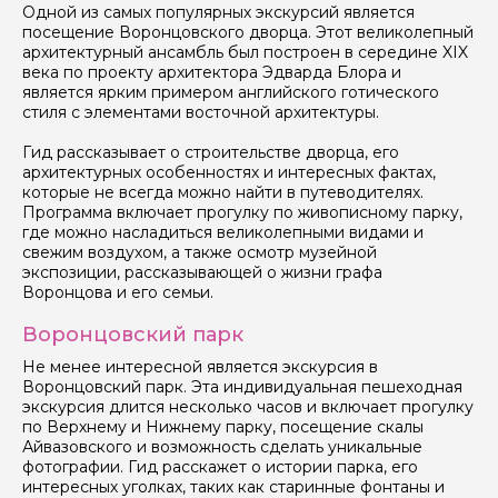
Вопросы и комментарии
Одной из самых популярных экскурсий является
Если у вас есть интересующие вопросы, можете их
посещение Воронцовского дворца. Этот великолепный
задать
архитектурный ансамбль был построен в середине XIX
века по проекту архитектора Эдварда Блора и
является ярким примером английского готического
стиля с элементами восточной архитектуры.
Гид рассказывает о строительстве дворца, его
архитектурных особенностях и интересных фактах,
которые не всегда можно найти в путеводителях.
Я даю своё согласие на обработку персональных
Программа включает прогулку по живописному парку,
данных
где можно насладиться великолепными видами и
свежим воздухом, а также осмотр музейной
Отправить
экспозиции, рассказывающей о жизни графа
Воронцова и его семьи.
Воронцовский парк
Не менее интересной является экскурсия в
Воронцовский парк. Эта индивидуальная пешеходная
экскурсия длится несколько часов и включает прогулку
по Верхнему и Нижнему парку, посещение скалы
Айвазовского и возможность сделать уникальные
фотографии. Гид расскажет о истории парка, его
интересных уголках, таких как старинные фонтаны и