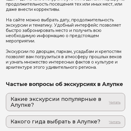
продолжительность посещения тех или иных мест, или
даже внести коррективы.
На сайте можно выбрать дату, продолжительность
экскурсии и тематику. Удобный интерфейс позволяет
быстро забронировать место и получить всю
необходимую информацию о предстоящем
мероприятии.
Экскурсии по дворцам, паркам, усадьбам и крепостям
позволят вам погрузиться в атмосферу прошлых веков
и узнать множество интересных фактов о культуре и
архитектуре этого удивительного региона.
Частые вопросы об экскурсиях в Алупке
Какие экскурсии популярные в
Алупке?
1. Замок графа М.С. Воронцова: рождение
мечты
Какого гида выбрать в Алупке?
Окунитесь в сказку Востока и Запада:
захватывающая экскурсия в имение графа
1. Юлия.Д 176