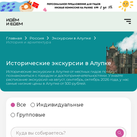
Главная
Россия
Экскурсии в Алупке
История и архитектура
Исторические экскурсии в Алупке
Исторические экскурсии в Алупке от местных гидов помогут
познакомиться с городом и достопримечательностями. Узнайте
расписание экскурсий на август, сентябрь, октябрь 2026 года, у нас
самые низкие цены в Алупке от 500 рублей.
Все
Индивидуальные
Групповые