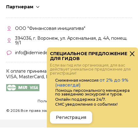
Стать гидом
Партнерам
Частые вопросы
Стать партнером
Правила работы
Кабинет партнера
ООО "Финансовая инициатива"
Правила участия
394036, г. Воронеж, ул. Арсенальная, д. 4А, помещ.
9/1
info@idemiedem.ru
СПЕЦИАЛЬНОЕ ПРЕДЛОЖЕНИЕ
ДЛЯ ГИДОВ
Если вы гид или организация, для вас
действует уникальное предложение для
К оплате принимаются карты
регистрации!
VISA, MasterCard, МИР
от 2% до 9%
Сниженная комиссия
(навсегда!)
Помощь персонального менеджера
по заведению экскурсий и туров.
Онлайн поддержка 24/7.
Политика конфиденциальности
СМС уведомления о событиях!
©
2026 Все права защищены.
Digital
Регистрация