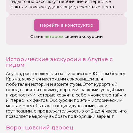
гиды точно расскажут необычные интересные
факты и покажут удивляющие, секретные места.
Перейти в конструктор
Стань
автором
своей экскурсии
Исторические экскурсии в Алупке с
Задайте свой вопрос гиду
гидом
Как вас зовут
Алупка, расположенная на живописном Южном берегу
Крыма, является настоящим сокровищем для
любителей истории и архитектуры. Этот курортный
город славится своими дворцами, парками, усадьбами
Ваша электронная почта
и крепостями, которые хранят в себе множество тайн и
интересных фактов. Экскурсии по этим историческим
местам могут быть как индивидуальными, так и
групповыми, с продолжительностью от 2 до 4 часов, что
Ваш номер телефона
позволяет каждому выбрать подходящий вариант.
Воронцовский дворец