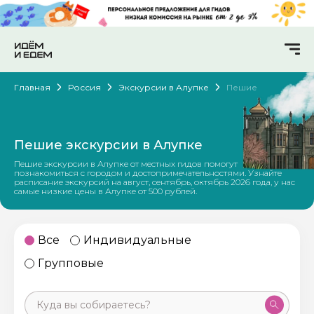
Главная
Россия
Экскурсии в Алупке
Пешие
Пешие экскурсии в Алупке
Пешие экскурсии в Алупке от местных гидов помогут
познакомиться с городом и достопримечательностями. Узнайте
расписание экскурсий на август, сентябрь, октябрь 2026 года, у нас
самые низкие цены в Алупке от 500 рублей.
Все
Индивидуальные
Групповые