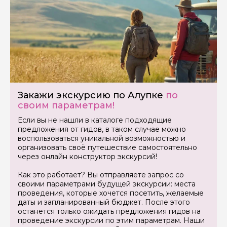
Задайте свой вопрос гиду
Как вас зовут
Ваша электронная почта
Закажи экскурсию по Алупке
по
Ваш номер телефона
своим параметрам!
Если вы не нашли в каталоге подходящие
предложения от гидов, в таком случае можно
Вопросы и комментарии
воспользоваться уникальной возможностью и
Если у вас есть интересующие вопросы, можете их
организовать своё путешествие самостоятельно
задать
через онлайн конструктор экскурсий!
Как это работает? Вы отправляете запрос со
своими параметрами будущей экскурсии: места
проведения, которые хочется посетить, желаемые
даты и запланированный бюджет. После этого
останется только ожидать предложения гидов на
проведение экскурсии по этим параметрам. Наши
Я даю своё согласие на обработку персональных