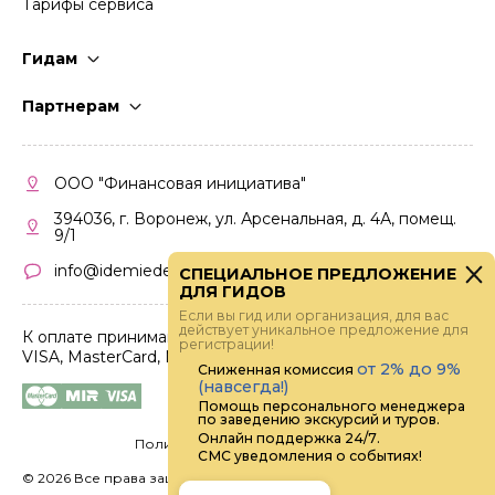
Тарифы сервиса
Гидам
Стать гидом
Партнерам
Частые вопросы
Стать партнером
Правила работы
Кабинет партнера
ООО "Финансовая инициатива"
Правила участия
394036, г. Воронеж, ул. Арсенальная, д. 4А, помещ.
9/1
info@idemiedem.ru
СПЕЦИАЛЬНОЕ ПРЕДЛОЖЕНИЕ
ДЛЯ ГИДОВ
Если вы гид или организация, для вас
действует уникальное предложение для
К оплате принимаются карты
регистрации!
VISA, MasterCard, МИР
от 2% до 9%
Сниженная комиссия
(навсегда!)
Помощь персонального менеджера
по заведению экскурсий и туров.
Онлайн поддержка 24/7.
Политика конфиденциальности
СМС уведомления о событиях!
©
2026 Все права защищены.
Digital