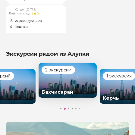
Юлия.Д 176
Рейтинг гида
(
0)
Индивидуальная
Пешком
Экскурсии рядом из Алупки
2 экскурсии
урсий
1 экскурсия
Бахчисарай
Керчь