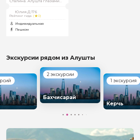
Сталина. Алушта глазами
гида-историка
Юлия.Д 176
Рейтинг гида
(
0)
Индивидуальная
Пешком
Экскурсии рядом из Алушты
2 экскурсии
урсий
1 экскурсия
Бахчисарай
Керчь