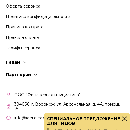
Оферта сервиса
Политика конфидициальности
Правила возврата
Правила оплаты
Тарифы сервиса
Гидам
Стать гидом
Партнерам
Частые вопросы
Стать партнером
Правила работы
Кабинет партнера
ООО "Финансовая инициатива"
Правила участия
394036, г. Воронеж, ул. Арсенальная, д. 4А, помещ.
9/1
info@idemiedem.ru
СПЕЦИАЛЬНОЕ ПРЕДЛОЖЕНИЕ
ДЛЯ ГИДОВ
Если вы гид или организация, для вас