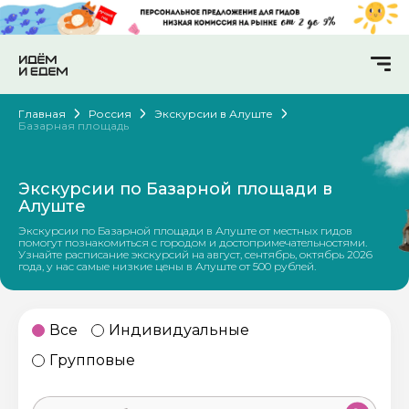
Главная
Россия
Экскурсии в Алуште
Базарная площадь
Экскурсии по Базарной площади в
Алуште
Экскурсии по Базарной площади в Алуште от местных гидов
помогут познакомиться с городом и достопримечательностями.
Узнайте расписание экскурсий на август, сентябрь, октябрь 2026
года, у нас самые низкие цены в Алуште от 500 рублей.
Все
Индивидуальные
Групповые