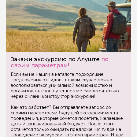
Задайте свой вопрос гиду
Как вас зовут
Закажи экскурсию по Алуште
по
Ваша электронная почта
своим параметрам!
Если вы не нашли в каталоге подходящие
предложения от гидов, в таком случае можно
Ваш номер телефона
воспользоваться уникальной возможностью и
организовать своё путешествие самостоятельно
через онлайн конструктор экскурсий!
Вопросы и комментарии
Как это работает? Вы отправляете запрос со
Если у вас есть интересующие вопросы, можете их
своими параметрами будущей экскурсии: места
задать
проведения, которые хочется посетить, желаемые
даты и запланированный бюджет. После этого
останется только ожидать предложения гидов на
проведение экскурсии по этим параметрам. Наши