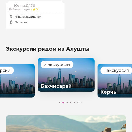
Юлия.Д 176
Рейтинг гида
(
0)
Индивидуальная
Пешком
Экскурсии рядом из Алушты
2 экскурсии
урсий
1 экскурсия
Бахчисарай
Керчь