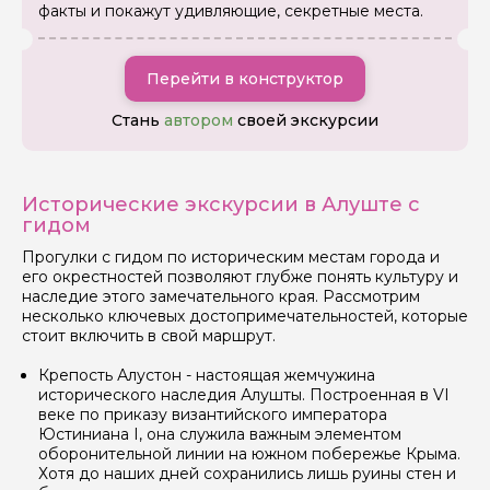
факты и покажут удивляющие, секретные места.
Перейти в конструктор
Стань
автором
своей экскурсии
Задайте свой вопрос гиду
Исторические экскурсии в Алуште с
гидом
Как вас зовут
Прогулки с гидом по историческим местам города и
его окрестностей позволяют глубже понять культуру и
наследие этого замечательного края. Рассмотрим
Ваша электронная почта
несколько ключевых достопримечательностей, которые
стоит включить в свой маршрут.
Крепость Алустон - настоящая жемчужина
Ваш номер телефона
исторического наследия Алушты. Построенная в VI
веке по приказу византийского императора
Юстиниана I, она служила важным элементом
оборонительной линии на южном побережье Крыма.
Вопросы и комментарии
Хотя до наших дней сохранились лишь руины стен и
Если у вас есть интересующие вопросы, можете их