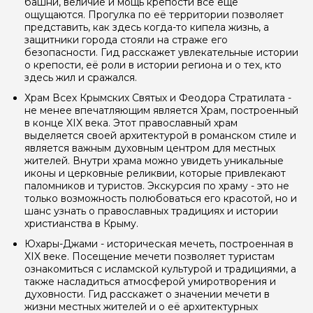
башни, величие и мощь крепости все еще
задать
ощущаются. Прогулка по её территории позволяет
представить, как здесь когда-то кипела жизнь, а
защитники города стояли на страже его
безопасности. Гид расскажет увлекательные истории
о крепости, её роли в истории региона и о тех, кто
здесь жил и сражался.
Храм Всех Крымских Святых и Феодора Стратилата -
Я даю своё согласие на обработку персональных
не менее впечатляющим является Храм, построенный
данных
в конце XIX века. Этот православный храм
выделяется своей архитектурой в романском стиле и
Отправить
является важным духовным центром для местных
жителей. Внутри храма можно увидеть уникальные
иконы и церковные реликвии, которые привлекают
паломников и туристов. Экскурсия по храму - это не
только возможность полюбоваться его красотой, но и
шанс узнать о православных традициях и истории
христианства в Крыму.
Юхары-Джами - историческая мечеть, построенная в
XIX веке. Посещение мечети позволяет туристам
ознакомиться с исламской культурой и традициями, а
также насладиться атмосферой умиротворения и
духовности. Гид расскажет о значении мечети в
жизни местных жителей и о её архитектурных