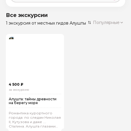
Москва
59 экскурсий
Россия
Все экскурсии
Санкт-Петербург
Популярные
1 экскурсия
от местных гидов Алушты
50 экскурсий
Россия
Нижний Новгород
49 экскурсий
Россия
Калининград
28 экскурсий
Россия
Кисловодск
20 экскурсий
Россия
Дербент
17 экскурсий
4 500 ₽
Россия
за экскурсию
Алушта: тайны древности
на берегу моря
Романтика курортного
города: по следам Николая
II, Кутузова и даже ….
Сталина. Алушта глазами
гида-историка