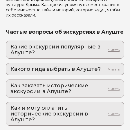
культуре Крыма. Каждое из упомянутых мест хранит в
себе множество тайн и историй, которые ждут, чтобы
их рассказали.
Частые вопросы об экскурсиях в Алуште
Какие экскурсии популярные в
Алуште?
1. Алушта: тайны древности на берегу моря
Романтика курортного города: по следам Николая
Какого гида выбрать в Алуште?
II, Кутузова и даже …. Сталина. Алушта глазами
гида-историка
1. Маргарита.П 1062
Как заказать исторические
2. Юлия.Д 176
экскурсии в Алуште?
Как оформить экскурсию на сайте «Идем и
Едем»:
Как я могу оплатить
исторические экскурсии в
выберите экскурсию, на которую вы хотите
Алуште?
пойти или поехать
Оплата экскурсии происходит в два этапа:
задайте гиду вопросы через чат на сайте