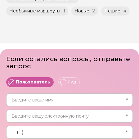
не более 10 человек)
российского банка можно оплатить любую
экскурсию.
Необычные маршруты
1
Новые
2
Пешие
4
Если остались вопросы, отправьте
запрос
Пользователь
Гид