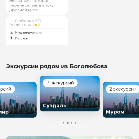
Экскурсия, которая
перенесет вас в эпоху
Древней Руси!
Любовь.К 227
Рейтинг гида
(
0)
Индивидуальная
Пешком
Экскурсии рядом из Боголюбова
7 экскурсий
урсий
2 экскурсии
Суздаль
мир
Муром