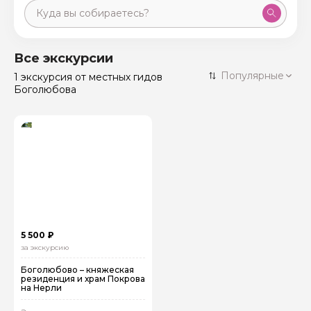
Москва
59 экскурсий
Россия
Все экскурсии
Санкт-Петербург
Популярные
1 экскурсия
от местных гидов
50 экскурсий
Россия
Боголюбова
Нижний Новгород
49 экскурсий
Россия
Калининград
28 экскурсий
Россия
Кисловодск
20 экскурсий
Россия
Дербент
17 экскурсий
Россия
5 500 ₽
за экскурсию
Боголюбово – княжеская
резиденция и храм Покрова
на Нерли