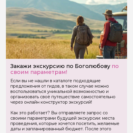
Задайте свой вопрос гиду
Как вас зовут
Закажи экскурсию по Боголюбову
по
своим параметрам!
Ваша электронная почта
Если вы не нашли в каталоге подходящие
предложения от гидов, в таком случае можно
воспользоваться уникальной возможностью и
организовать своё путешествие самостоятельно
Ваш номер телефона
через онлайн конструктор экскурсий!
Как это работает? Вы отправляете запрос со
своими параметрами будущей экскурсии: места
Вопросы и комментарии
проведения, которые хочется посетить, желаемые
Если у вас есть интересующие вопросы, можете их
даты и запланированный бюджет. После этого
задать