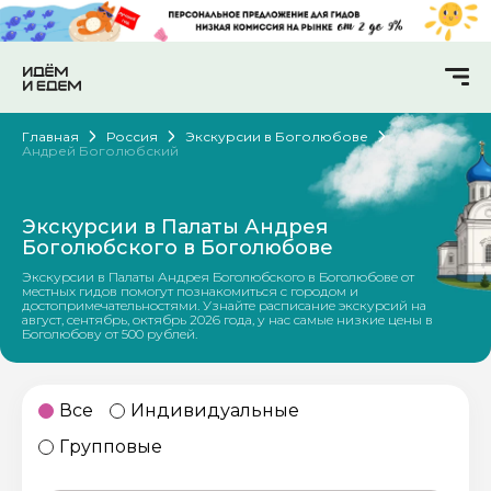
Главная
Россия
Экскурсии в Боголюбове
Андрей Боголюбский
Экскурсии в Палаты Андрея
Боголюбского в Боголюбове
Экскурсии в Палаты Андрея Боголюбского в Боголюбове от
местных гидов помогут познакомиться с городом и
достопримечательностями. Узнайте расписание экскурсий на
август, сентябрь, октябрь 2026 года, у нас самые низкие цены в
Боголюбову от 500 рублей.
Все
Индивидуальные
Групповые