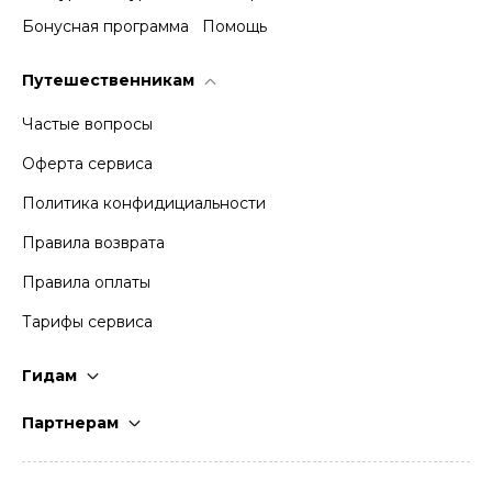
Бонусная программа
Помощь
Путешественникам
Частые вопросы
Оферта сервиса
Политика конфидициальности
Правила возврата
Правила оплаты
Тарифы сервиса
Гидам
Стать гидом
Партнерам
Частые вопросы
Стать партнером
Правила работы
Кабинет партнера