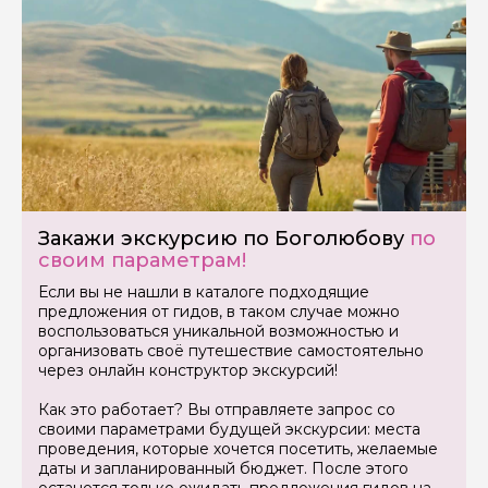
Задайте свой вопрос гиду
Как вас зовут
Закажи экскурсию по Боголюбову
по
Ваша электронная почта
своим параметрам!
Если вы не нашли в каталоге подходящие
предложения от гидов, в таком случае можно
Ваш номер телефона
воспользоваться уникальной возможностью и
организовать своё путешествие самостоятельно
через онлайн конструктор экскурсий!
Вопросы и комментарии
Как это работает? Вы отправляете запрос со
Если у вас есть интересующие вопросы, можете их
своими параметрами будущей экскурсии: места
задать
проведения, которые хочется посетить, желаемые
даты и запланированный бюджет. После этого