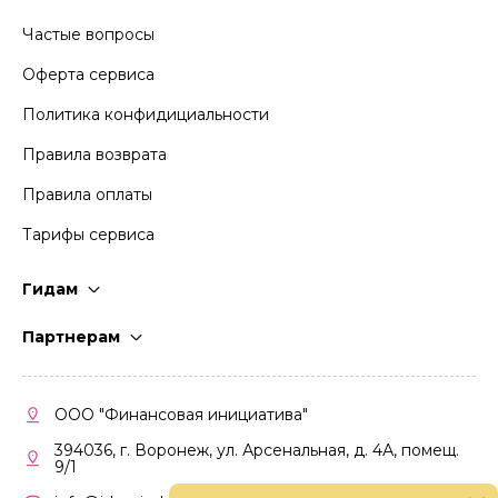
Частые вопросы
Оферта сервиса
Политика конфидициальности
Правила возврата
Правила оплаты
Тарифы сервиса
Гидам
Стать гидом
Партнерам
Частые вопросы
Стать партнером
Правила работы
Кабинет партнера
ООО "Финансовая инициатива"
Правила участия
394036, г. Воронеж, ул. Арсенальная, д. 4А, помещ.
9/1