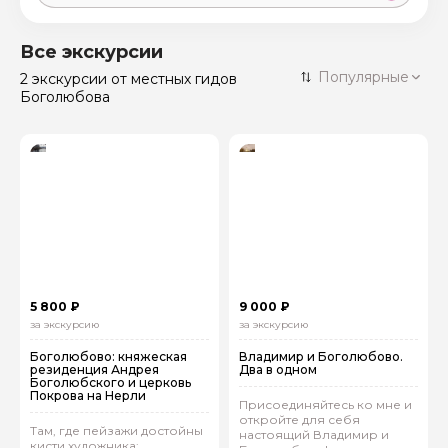
Москва
59 экскурсий
Россия
Все экскурсии
Санкт-Петербург
Популярные
2 экскурсии
от местных гидов
50 экскурсий
Россия
Боголюбова
Нижний Новгород
49 экскурсий
Россия
Калининград
28 экскурсий
Россия
Кисловодск
20 экскурсий
Россия
Дербент
17 экскурсий
Россия
5 800 ₽
9 000 ₽
за экскурсию
за экскурсию
Боголюбово: княжеская
Владимир и Боголюбово.
резиденция Андрея
Два в одном
Боголюбского и церковь
Покрова на Нерли
Присоединяйтесь ко мне и
откройте для себя
Там, где пейзажи достойны
настоящий Владимир и
кисти художника: