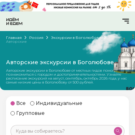
Главная
Россия
Экскурсии в Боголюбове
Авторские
Авторские экскурсии в Боголюбове
Авторские экскурсии в Боголюбове от местных гидов помогут
познакомиться с городом и достопримечательностями. Узнайте
расписание экскурсий на август, сентябрь, октябрь 2026 года, у нас
самые низкие цены в Боголюбову от 500 рублей.
Все
Индивидуальные
Групповые