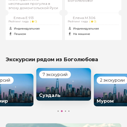
Боголюбово!
неспешная прогулка в
эпоху домонгольской Руси
Елена.Е 913
Елена.М 306
Рейтинг гида
(
0)
Рейтинг гида
(
0)
Индивидуальная
Индивидуальная
Пешком
На машине
Экскурсии рядом из Боголюбова
7 экскурсий
урсий
2 экскурсии
Суздаль
мир
Муром