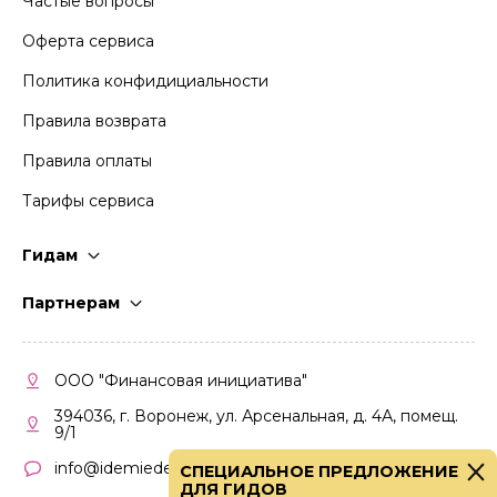
Частые вопросы
Оферта сервиса
Политика конфидициальности
Правила возврата
Правила оплаты
Тарифы сервиса
Гидам
Стать гидом
Партнерам
Частые вопросы
Стать партнером
Правила работы
Кабинет партнера
ООО "Финансовая инициатива"
Правила участия
394036, г. Воронеж, ул. Арсенальная, д. 4А, помещ.
9/1
info@idemiedem.ru
СПЕЦИАЛЬНОЕ ПРЕДЛОЖЕНИЕ
ДЛЯ ГИДОВ