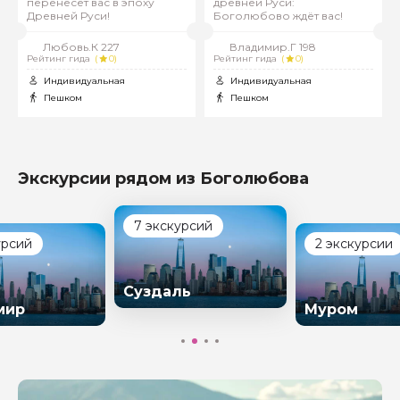
перенесет вас в эпоху
древней Руси:
Древней Руси!
Боголюбово ждёт вас!
Любовь.К 227
Владимир.Г 198
Рейтинг гида
(
0)
Рейтинг гида
(
0)
Индивидуальная
Индивидуальная
Пешком
Пешком
Экскурсии рядом из Боголюбова
7 экскурсий
урсий
2 экскурсии
Суздаль
Задайте свой вопрос гиду
мир
Муром
Как вас зовут
Ваша электронная почта