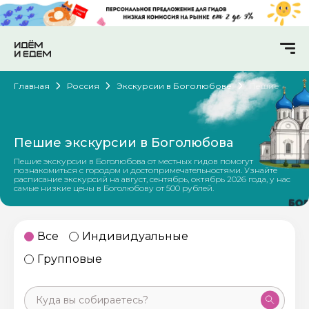
Главная
Россия
Экскурсии в Боголюбове
Пешие
Пешие экскурсии в Боголюбова
Пешие экскурсии в Боголюбова от местных гидов помогут
познакомиться с городом и достопримечательностями. Узнайте
расписание экскурсий на август, сентябрь, октябрь 2026 года, у нас
самые низкие цены в Боголюбову от 500 рублей.
Все
Индивидуальные
Групповые