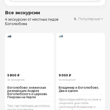
Москва
59 экскурсий
Россия
Все экскурсии
Санкт-Петербург
Популярные
4 экскурсии
от местных гидов
50 экскурсий
Россия
Боголюбова
Нижний Новгород
49 экскурсий
Россия
Калининград
28 экскурсий
Россия
Кисловодск
20 экскурсий
Россия
Дербент
17 экскурсий
Россия
5 800 ₽
9 000 ₽
за экскурсию
за экскурсию
Боголюбово: княжеская
Владимир и Боголюбово.
резиденция Андрея
Два в одном
Боголюбского и церковь
Покрова на Нерли
Присоединяйтесь ко мне и
откройте для себя
Там, где пейзажи достойны
настоящий Владимир и
кисти художника: