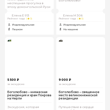
Боголюбово!
неспешная прогулка в
эпоху домонгольской Руси
Елена.Е 913
Елена.М 306
Рейтинг гида
(
0)
Рейтинг гида
(
0)
Индивидуальная
Индивидуальная
Пешком
На машине
5 500 ₽
9 000 ₽
за экскурсию
за экскурсию
Боголюбово – княжеская
Боголюбово – священное
резиденция и храм Покрова
место великокняжеской
на Нерли
резиденции
Экскурсия, которая
Путешествие в сердце