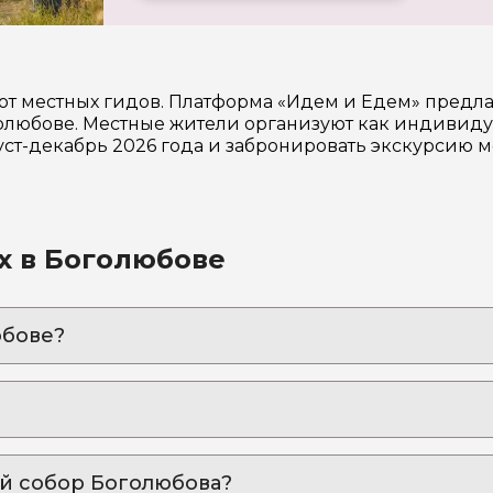
от местных гидов. Платформа «Идем и Едем» предла
любове. Местные жители организуют как индивидуа
уст-декабрь 2026 года и забронировать экскурсию 
х в Боголюбове
юбове?
ея Боголюбского и церковь Покрова на Нерли
: неспешная прогулка в эпоху домонгольской Руси
бя настоящий Владимир и Боголюбово!
ий собор Боголюбова?
яжеской резиденции.