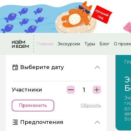
Главная
Экскурсии
Туры
Блог
О прое
Гл
Выберите дату
Э
Б
Участники
Эк
ги
Применить
Сбросить
до
ав
Бо
Предпочтения