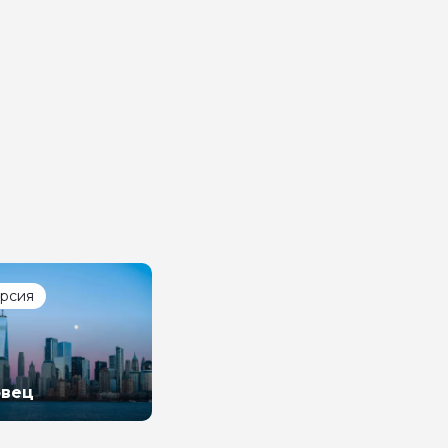
урсия
овец