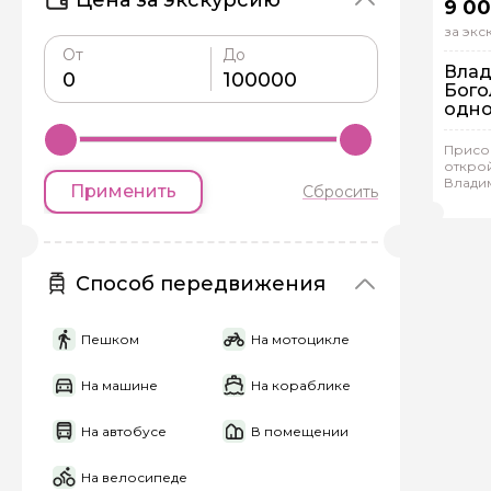
9 00
за эк
От
До
Влад
Бого
одн
На
Присо
Ин
откро
Влади
Применить
Сбросить
Еле
Способ передвижения
Пешком
На мотоцикле
Задайте св
На машине
На кораблике
Как вас зовут
На автобусе
В помещении
На велосипеде