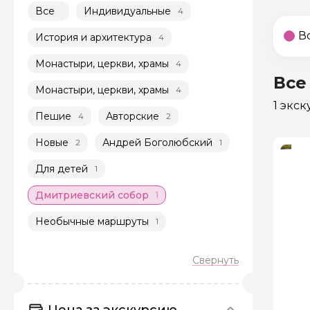
Все
Индивидуальные
4
В
История и архитектура
4
Монастыри, церкви, храмы
4
Все
Монастыри, церкви, храмы
4
1 экс
Пешие
Авторские
4
2
Новые
Андрей Боголюбский
2
1
Для детей
1
Дмитриевский собор
1
Необычные маршруты
1
Цена за экскурсию