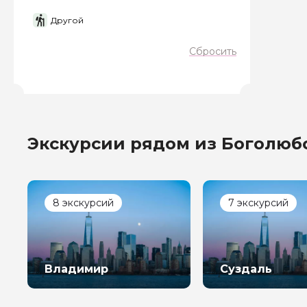
Вопросы и комме
Другой
Если у вас есть инт
Сбросить
Экскурсии рядом из Боголюб
Я даю своё согласие 
персональных данны
Отправить
8 экскурсий
7 экскурсий
Владимир
Суздаль