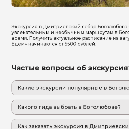
Экскурсия в Дмитриевский собор Боголюбова 
увлекательным и необычным маршрутам в Бого
время. Получить актуальное расписание на авг
Едем» начинаются от 5500 рублей.
Частые вопросы об экскурсия
Какие экскурсии популярные в Богол
1. Боголюбово: княжеская резиденция Андр
Там, где пейзажи достойны кисти художника
Какого гида выбрать в Боголюбове?
2. Владимир и Боголюбово. Два в одном.
1. Елена.Е 913
Присоединяйтесь ко мне и откройте для се
Как заказать экскурсия в Дмитриевск
2. Елена.М 306
3. Боголюбово – священное место великокн