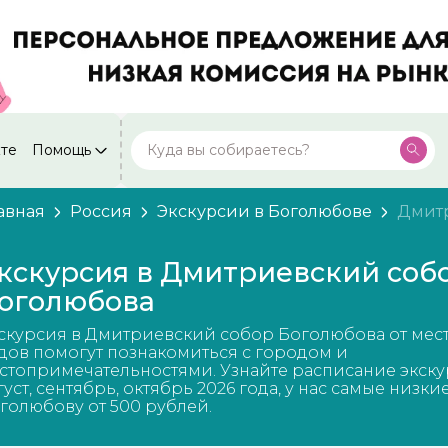
кте
Помощь
Москва
Посмотреть все города
59 экскурсий
Россия
авная
Россия
Экскурсии в Боголюбове
Дмит
Санкт-Петербург
50 экскурсий
Россия
кскурсия в Дмитриевский соб
Нижний Новгород
оголюбова
49 экскурсий
Россия
скурсия в Дмитриевский собор Боголюбова от мес
Калининград
28 экскурсий
дов помогут познакомиться с городом и
Россия
стопримечательностями. Узнайте расписание экску
густ, сентябрь, октябрь 2026 года, у нас самые низки
Кисловодск
20 экскурсий
голюбову от 500 рублей.
Россия
Дербент