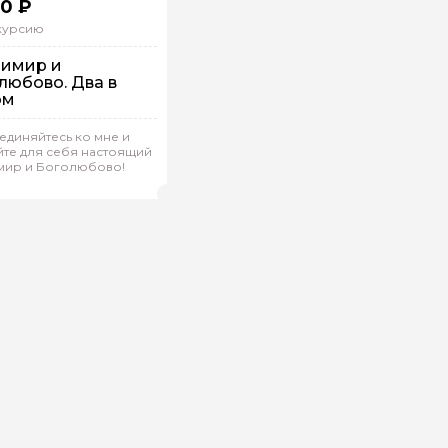
0 ₽
скурсию
имир и
любово. Два в
ом
 машине
единяйтесь ко мне и
дивидуальная
йте для себя настоящий
мир и Боголюбово!
на.М 306
(
0)
Рейтинг гида
ой вопрос гиду
Ваша электронная почта
Ваш ном