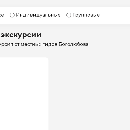
17 экскурсий
Россия
се
Индивидуальные
Групповые
 экскурсии
курсия
от местных гидов Боголюбова