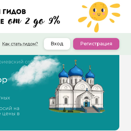
Вход
Регистрация
Как стать гидом?
риевский собор
ор
тных
рсий на
е цены в