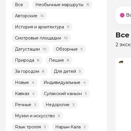
Все
Необычные маршруты
15
В
Авторские
14
История и архитектура
11
Все
Смотровые площадки
10
2 экс
Дегустации
Обзорные
10
9
Природа
Пешие
8
8
За городом
Для детей
8
5
Новые
Индивидуальные
4
4
Кавказ
Сулакский каньон
4
3
Речные
Недорогие
3
3
Музеи и искусство
3
Язык тролля
Нарын-Кала
3
2