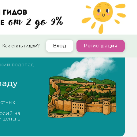
Вход
Регистрация
Как стать гидом?
кий водопад
паду
естных
рсий на
е цены в