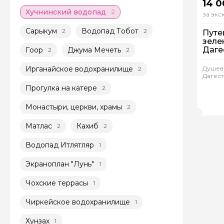
14 0
Хучнинский водопад
2
за эк
Сарыкум
Водопад Тобот
2
2
Путе
зеле
Даге
Гоор
Джума Мечеть
2
2
Ирганайское водохранилище
Душев
2
Дагес
На
Прогулка на катере
2
Ин
Джа
Монастыри, церкви, храмы
2
Матлас
Кахиб
2
2
Водопад Итлятляр
1
Экраноплан "Лунь"
1
Чохские террасы
1
Чиркейское водохранилище
1
Хунзах
1