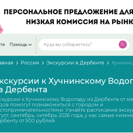
кте
Помощь
Москва
Посмотреть все города
59 экскурсий
Россия
авная
Россия
Экскурсии в Дербенте
Хучнинс
Санкт-Петербург
50 экскурсий
Россия
кскурсии к Хучнинскому Водо
Нижний Новгород
з Дербента
49 экскурсий
Россия
скурсии к Хучнинскому Водопаду из Дербента от м
Калининград
28 экскурсий
дов помогут познакомиться с городом и
Россия
стопримечательностями. Узнайте расписание экску
густ, сентябрь, октябрь 2026 года, у нас самые низки
Кисловодск
20 экскурсий
рбенту от 500 рублей.
Россия
Дербент