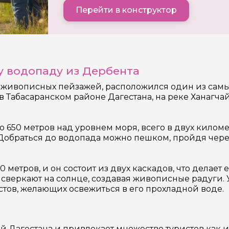
Перейти в конструктор
у водопаду из Дербента
и живописных пейзажей, расположился один из сам
 Табасаранском районе Дагестана, на реке Ханагча
650 метров над уровнем моря, всего в двух километ
Добраться до водопада можно пешком, пройдя чер
0 метров, и он состоит из двух каскадов, что делает
ые сверкают на солнце, создавая живописные радуги
истов, желающих освежиться в его прохладной воде.
Дагестана и привлекает множество туристов как из 