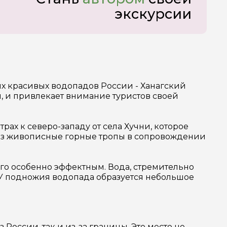
экскурсии
ых красивых водопадов России - Ханагский
й, и привлекает внимание туристов своей
рах к северо-западу от села Хучни, которое
ез живописные горные тропы в сопровождении
 его особенно эффектным. Вода, стремительно
. У подножия водопада образуется небольшое
России, так и из-за границы. Это место не