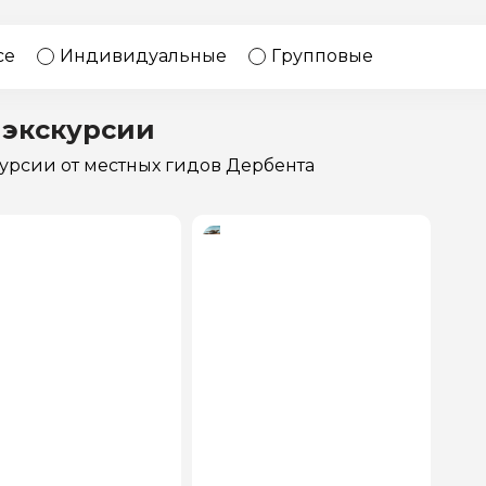
17 экскурсий
Россия
се
Индивидуальные
Групповые
 экскурсии
курсии
от местных гидов Дербента