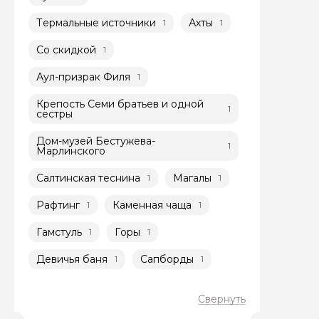
Термальные источники
Ахты
1
1
Со скидкой
1
Аул-призрак Филя
1
Крепость Семи братьев и одной
Задайте св
1
сестры
Дом-музей Бестужева-
Как вас зовут
1
Марлинского
Салтинская теснина
Магалы
1
1
Рафтинг
Каменная чаща
1
1
Вопросы и комме
Если у вас есть инт
Гамстуль
Горы
1
1
Девичья баня
Сапборды
1
1