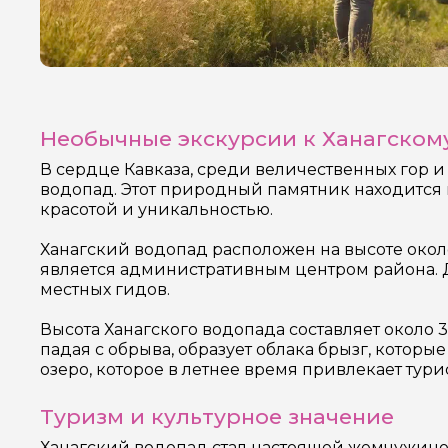
Необычные экскурсии к Ханагском
В сердце Кавказа, среди величественных гор 
водопад. Этот природный памятник находится в
красотой и уникальностью.
Ханагский водопад расположен на высоте около 
является административным центром района. 
местных гидов.
Высота Ханагского водопада составляет около 3
падая с обрыва, образует облака брызг, котор
озеро, которое в летнее время привлекает тур
Туризм и культурное значение
Ханагский водопад стал настоящей жемчужиной 