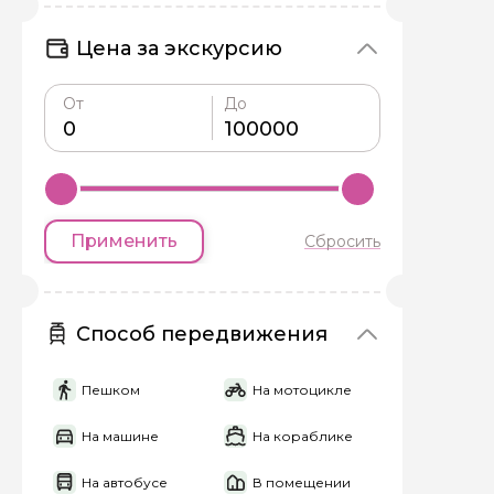
Я даю своё согласие 
Цена за экскурсию
персональных данны
От
До
Отправить
Применить
Сбросить
Способ передвижения
Пешком
На мотоцикле
На машине
На кораблике
На автобусе
В помещении