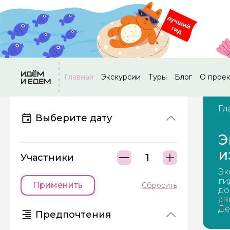
Главная
Экскурсии
Туры
Блог
О прое
Гл
Выберите дату
Э
и
Участники
Эк
ги
Применить
Сбросить
до
ав
Де
Предпочтения