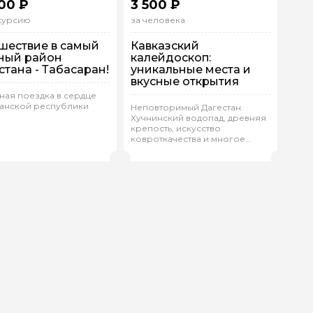
00 ₽
3 500 ₽
скурсию
за человека
шествие в самый
Кавказский
ный район
калейдоскоп:
стана - Табасаран!
уникальные места и
вкусные открытия
ная поездка в сердце
танской республики
 машине
Неповторимый Дагестан:
Хучнинский водопад, древняя
дивидуальная
Групповая
На автобусе
крепость, искусство
ковроткачества и многое
мал.И 413
(
0)
Омар.А 192
(
0)
Рейтинг гида
Рейтинг гида
другое