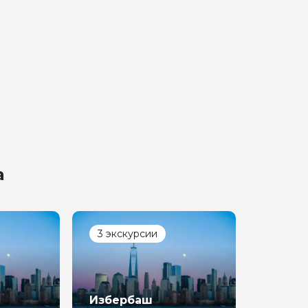
а
3 экскурсии
Избербаш