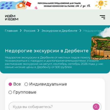
Главная
Россия
Экскурсии в Дербенте
Недорогие
Недорогие экскурсии в Дербенте
Недорогие экскурсии в Дербенте от местных гидов помогут
познакомиться с городом и достопримечательностями. Узнайте
расписание экскурсий на август, сентябрь, октябрь 2026 года, у нас
самые низкие цены в Дербенту от 500 рублей.
Все
Индивидуальные
Групповые