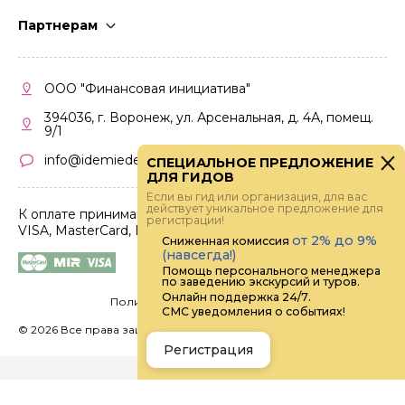
Стать гидом
Партнерам
Частые вопросы
Стать партнером
Правила работы
Кабинет партнера
ООО "Финансовая инициатива"
Правила участия
394036, г. Воронеж, ул. Арсенальная, д. 4А, помещ.
9/1
info@idemiedem.ru
СПЕЦИАЛЬНОЕ ПРЕДЛОЖЕНИЕ
ДЛЯ ГИДОВ
Если вы гид или организация, для вас
действует уникальное предложение для
К оплате принимаются карты
регистрации!
VISA, MasterCard, МИР
от 2% до 9%
Сниженная комиссия
(навсегда!)
Помощь персонального менеджера
по заведению экскурсий и туров.
Онлайн поддержка 24/7.
Политика конфиденциальности
СМС уведомления о событиях!
©
2026 Все права защищены.
Digital
Регистрация