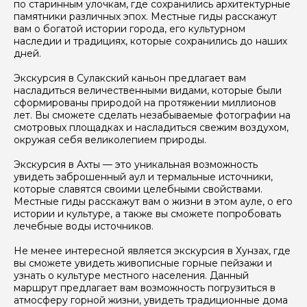
по старинным улочкам, где сохранились архитектурные
Вопросы и комментарии
памятники различных эпох. Местные гиды расскажут
Если у вас есть интересующие вопросы, можете их
вам о богатой истории города, его культурном
задать
наследии и традициях, которые сохранились до наших
дней.
Экскурсия в Сулакский каньон предлагает вам
насладиться величественными видами, которые были
сформированы природой на протяжении миллионов
лет. Вы сможете сделать незабываемые фотографии на
Я даю своё согласие на обработку персональных
смотровых площадках и насладиться свежим воздухом,
данных
окружая себя великолепием природы.
Экскурсия в Ахты — это уникальная возможность
Отправить
увидеть заброшенный аул и термальные источники,
которые славятся своими целебными свойствами.
Местные гиды расскажут вам о жизни в этом ауле, о его
истории и культуре, а также вы сможете попробовать
лечебные воды источников.
Не менее интересной является экскурсия в Хунзах, где
вы сможете увидеть живописные горные пейзажи и
узнать о культуре местного населения. Данный
маршрут предлагает вам возможность погрузиться в
атмосферу горной жизни, увидеть традиционные дома