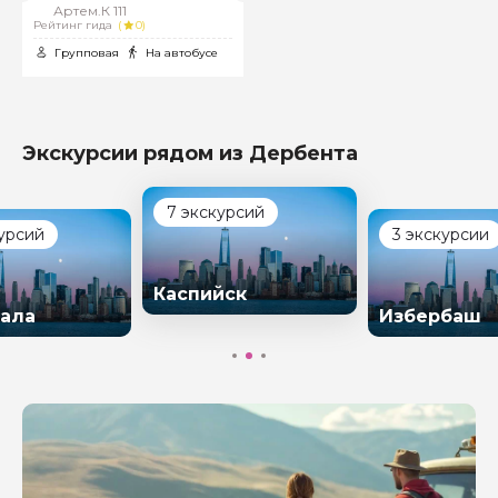
Артем.К 111
Рейтинг гида
(
0)
Групповая
На автобусе
Экскурсии рядом из Дербента
7 экскурсий
курсий
3 экскурсии
Каспийск
ала
Избербаш