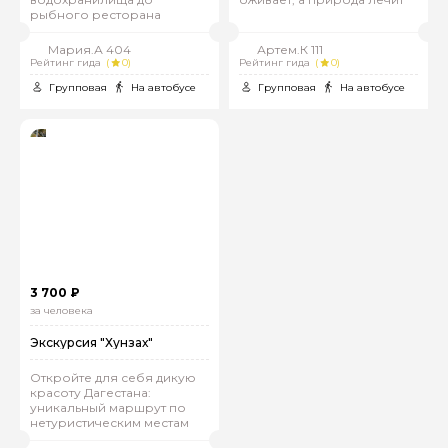
рыбного ресторана
Мария.А 404
Артем.К 111
Рейтинг гида
(
0)
Рейтинг гида
(
0)
Групповая
На автобусе
Групповая
На автобусе
3 700 ₽
за человека
Экскурсия "Хунзах"
Откройте для себя дикую
красоту Дагестана:
уникальный маршрут по
нетуристическим местам