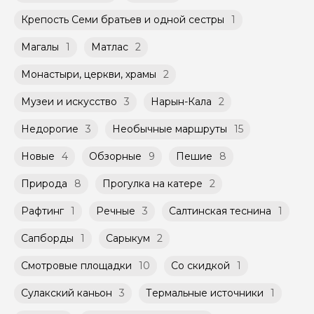
Крепость Семи братьев и одной сестры
1
Магалы
1
Матлас
2
Монастыри, церкви, храмы
2
Музеи и искусство
3
Нарын-Кала
2
Недорогие
3
Необычные маршруты
15
Новые
4
Обзорные
9
Пешие
8
Природа
8
Прогулка на катере
2
Рафтинг
1
Речные
3
Салтинская теснина
1
Сапборды
1
Сарыкум
2
Смотровые площадки
10
Со скидкой
1
Сулакский каньон
3
Термальные источники
1