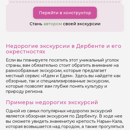
Перейти в конструктор
Стань
автором
своей экскурсии
Недорогие экскурсии в Дербенте и его
окрестностях
Если вы планируете посетить этот уникальный уголок
Задайте свой вопрос гиду
страны, вам обязательно стоит обратить внимание на
разнообразные экскурсии, которые предлагает
Как вас зовут
местный сервис «Идем и Едем». Здесь вы найдете как
обзорные, так и специализированные экскурсии,
которые позволят вам глубже понять культуру и
Ваша электронная почта
природу региона.
Примеры недорогих экскурсий
Ваш номер телефона
Одной из самых популярных недорогих экскурсий
является обзорная экскурсия по Дербенту. В ходе нее
вы сможете увидеть знаменитую крепость Нарын-Кала,
которая возвышается над городом, а также прогуляться