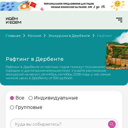
Главная
Россия
Экскурсии в Дербенте
Рафтинг
Рафтинг в Дербенте
Рафтинг в Дербенте от местных гидов помогут познакомиться с
городом и достопримечательностями. Узнайте расписание
экскурсий на август, сентябрь, октябрь 2026 года, у нас самые
низкие цены в Дербенту от 500 рублей.
Все
Индивидуальные
Групповые