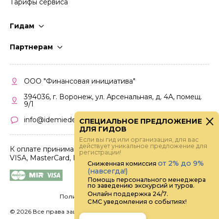
Тарифы сервиса
Гидам
Стать гидом
Партнерам
Частые вопросы
Стать партнером
Правила работы
Кабинет партнера
ООО "Финансовая инициатива"
Правила участия
394036, г. Воронеж, ул. Арсенальная, д. 4А, помещ.
9/1
info@idemiedem.ru
СПЕЦИАЛЬНОЕ ПРЕДЛОЖЕНИЕ
ДЛЯ ГИДОВ
Если вы гид или организация, для вас
действует уникальное предложение для
К оплате принимаются карты
регистрации!
VISA, MasterCard, МИР
от 2% до 9%
Сниженная комиссия
(навсегда!)
Помощь персонального менеджера
по заведению экскурсий и туров.
Онлайн поддержка 24/7.
Политика конфиденциальности
СМС уведомления о событиях!
©
2026 Все права защищены.
Digital