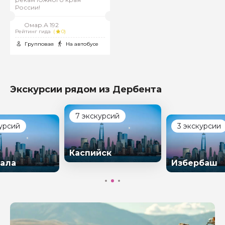
России!
Омар.А 192
Рейтинг гида
(
0)
Групповая
На автобусе
Экскурсии рядом из Дербента
7 экскурсий
курсий
3 экскурсии
Каспийск
ала
Избербаш