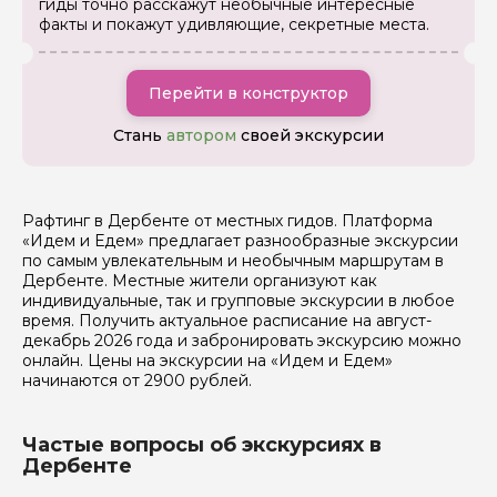
гиды точно расскажут необычные интересные
Задайте свой вопрос гиду
факты и покажут удивляющие, секретные места.
Как вас зовут
Перейти в конструктор
Ваша электронная почта
Стань
автором
своей экскурсии
Ваш номер телефона
Рафтинг в Дербенте от местных гидов. Платформа
«Идем и Едем» предлагает разнообразные экскурсии
по самым увлекательным и необычным маршрутам в
Дербенте. Местные жители организуют как
Вопросы и комментарии
индивидуальные, так и групповые экскурсии в любое
Если у вас есть интересующие вопросы, можете их
время. Получить актуальное расписание на август-
задать
декабрь 2026 года и забронировать экскурсию можно
онлайн. Цены на экскурсии на «Идем и Едем»
начинаются от 2900 рублей.
Частые вопросы об экскурсиях в
Дербенте
Я даю своё согласие на обработку персональных