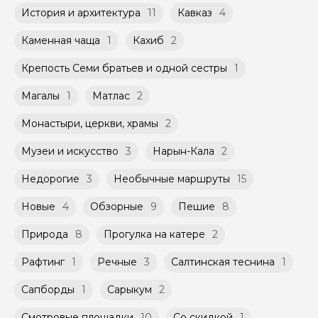
История и архитектура
11
Кавказ
4
Каменная чаща
1
Кахиб
2
Крепость Семи братьев и одной сестры
1
Магалы
1
Матлас
2
Монастыри, церкви, храмы
2
Музеи и искусство
3
Нарын-Кала
2
Недорогие
3
Необычные маршруты
15
Новые
4
Обзорные
9
Пешие
8
Природа
8
Прогулка на катере
2
Рафтинг
1
Речные
3
Салтинская теснина
1
Сапборды
1
Сарыкум
2
Смотровые площадки
10
Со скидкой
1