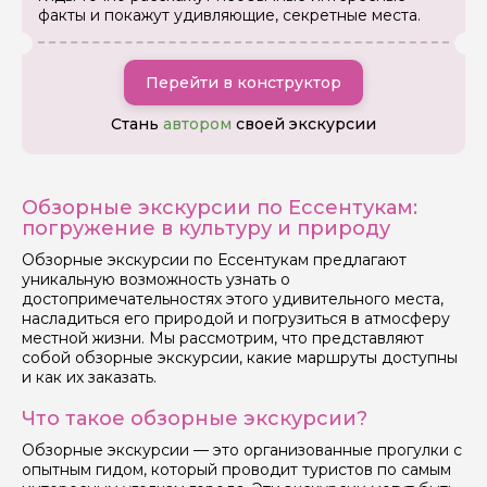
факты и покажут удивляющие, секретные места.
Перейти в конструктор
Стань
автором
своей экскурсии
Задайте свой вопрос гиду
Обзорные экскурсии по Ессентукам:
Как вас зовут
погружение в культуру и природу
Обзорные экскурсии по Ессентукам предлагают
Ваша электронная почта
уникальную возможность узнать о
достопримечательностях этого удивительного места,
насладиться его природой и погрузиться в атмосферу
местной жизни. Мы рассмотрим, что представляют
Ваш номер телефона
собой обзорные экскурсии, какие маршруты доступны
и как их заказать.
Что такое обзорные экскурсии?
Вопросы и комментарии
Обзорные экскурсии — это организованные прогулки с
Если у вас есть интересующие вопросы, можете их
задать
опытным гидом, который проводит туристов по самым