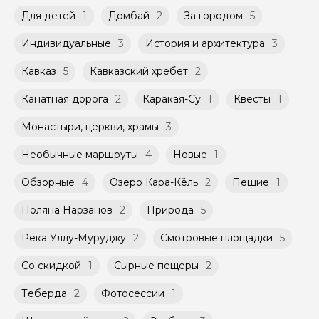
при наличии такой возможности,
указанной на странице самого тура и
Для детей
1
Домбай
2
За городом
5
Мини-группы проводятся на тех же
заключенного между Организатором и
условиях, что и групповые, но с количество
Агрегатором дополнительного соглашения
Индивидуальные
3
История и архитектура
3
участников ограничено (группа может быть
к Оферте Сервиса.
не более 10 человек)
Кавказ
5
Кавказский хребет
2
Способы оплаты на сайте: Картой
российского банка можно оплатить любую
Канатная дорога
2
Каракая-Су
1
Квесты
1
экскурсию.
Монастыри, церкви, храмы
3
Необычные маршруты
4
Новые
1
Обзорные
4
Озеро Кара-Кёль
2
Пешие
1
Поляна Нарзанов
2
Природа
5
Река Уллу-Муруджу
2
Смотровые площадки
5
Со скидкой
1
Сырные пещеры
2
Теберда
2
Фотосессии
1