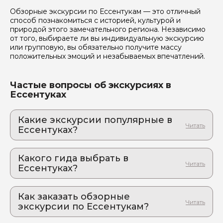
Обзорные экскурсии по Ессентукам — это отличный
способ познакомиться с историей, культурой и
природой этого замечательного региона. Независимо
от того, выбираете ли вы индивидуальную экскурсию
или групповую, вы обязательно получите массу
положительных эмоций и незабываемых впечатлений.
Частые вопросы об экскурсиях в
Ессентуках
Какие экскурсии популярные в
Ессентуках?
1. Инвестиция в эмоции: игровой фотоквест
по Ессентукам с привкусом минералки
Какого гида выбрать в
Захватывающая прогулка для всей семьи: азарт
Ессентуках?
гарантирован! Даже дети забудут про “скучно”!
1. Ирина.К 821
2. Путешествие на Домбай, Сырные пещеры
и Уллу-Муруджу из Ессентуков
Как заказать обзорные
2. Кирилл.З 185
Незабываемое путешествие, которое заставит
экскурсии по Ессентукам?
ваше сердце биться чаще!
Как оформить экскурсию на сайте «Идем и