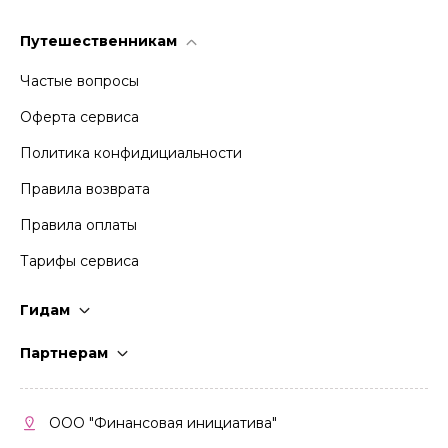
Путешественникам
Частые вопросы
Оферта сервиса
Политика конфидициальности
Правила возврата
Правила оплаты
Тарифы сервиса
Гидам
Стать гидом
Партнерам
Частые вопросы
Стать партнером
Правила работы
Кабинет партнера
ООО "Финансовая инициатива"