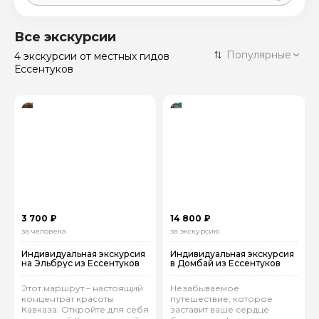
Москва
59 экскурсий
Россия
Все экскурсии
Санкт-Петербург
Популярные
4 экскурсии
от местных гидов
50 экскурсий
Россия
Ессентуков
Нижний Новгород
49 экскурсий
Россия
Калининград
28 экскурсий
Россия
Кисловодск
20 экскурсий
Россия
Дербент
17 экскурсий
Россия
3 700 ₽
14 800 ₽
за человека
за экскурсию
Индивидуальная экскурсия
Индивидуальная экскурсия
на Эльбрус из Ессентуков
в Домбай из Ессентуков
Этот маршрут – настоящий
Незабываемое
концентрат красоты
путешествие, которое
Кавказа. Откройте для себя
заставит ваше сердце