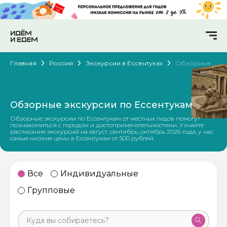
Главная
Россия
Экскурсии в Ессентуках
Обзорные
Обзорные экскурсии по Ессентукам
Обзорные экскурсии по Ессентукам от местных гидов помогут
познакомиться с городом и достопримечательностями. Узнайте
расписание экскурсий на август, сентябрь, октябрь 2026 года, у нас
самые низкие цены в Ессентукам от 500 рублей.
Все
Индивидуальные
Групповые