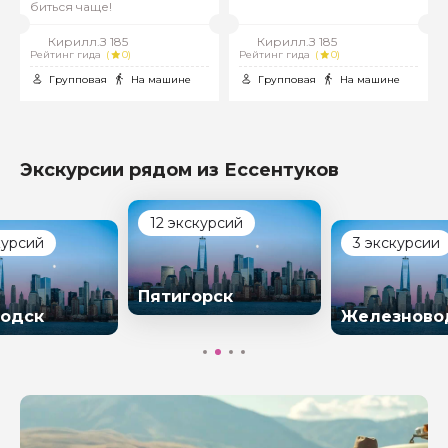
биться чаще!
прекрасный и
незабываемый!
Кирилл.З 185
Кирилл.З 185
Рейтинг гида
(
0)
Рейтинг гида
(
0)
Групповая
На машине
Групповая
На машине
Экскурсии рядом из Ессентуков
12 экскурсий
курсий
3 экскурсии
Пятигорск
одск
Железново