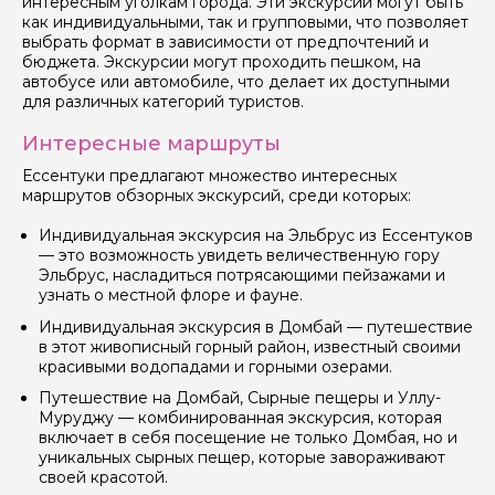
интересным уголкам города. Эти экскурсии могут быть
как индивидуальными, так и групповыми, что позволяет
выбрать формат в зависимости от предпочтений и
бюджета. Экскурсии могут проходить пешком, на
автобусе или автомобиле, что делает их доступными
для различных категорий туристов.
Я даю своё согласие на обработку персональных
Интересные маршруты
данных
Ессентуки предлагают множество интересных
маршрутов обзорных экскурсий, среди которых:
Отправить
Индивидуальная экскурсия на Эльбрус из Ессентуков
— это возможность увидеть величественную гору
Эльбрус, насладиться потрясающими пейзажами и
узнать о местной флоре и фауне.
Индивидуальная экскурсия в Домбай — путешествие
в этот живописный горный район, известный своими
красивыми водопадами и горными озерами.
Путешествие на Домбай, Сырные пещеры и Уллу-
Муруджу — комбинированная экскурсия, которая
включает в себя посещение не только Домбая, но и
уникальных сырных пещер, которые завораживают
своей красотой.