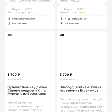
настоящий Кавказ - дикий,
биться чаще!
прекрасный и
незабываемый!
Кирилл.З 185
Кирилл.З 185
Рейтинг гида
(
0)
Рейтинг гида
(
0)
Индивидуальная
Индивидуальная
На машине
На машине
3 700 ₽
3 700 ₽
за человека
за человека
Путешествие на Домбай,
Эльбрус, Гижгит и Поляна
Сырные пещеры и Уллу-
нарзанов из Ессентуков
Муруджу из Ессентуков
Этот маршрут – настоящий
Незабываемое
концентрат красоты
путешествие, которое
Кавказа. Откройте для себя
заставит ваше сердце
настоящий Кавказ - дикий,