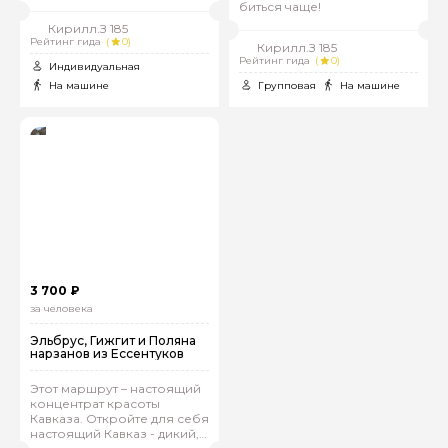
биться чаще!
Кирилл.З 185
Рейтинг гида
(
0)
Кирилл.З 185
Рейтинг гида
(
0)
Индивидуальная
На машине
Групповая
На машине
3 700 ₽
за человека
Эльбрус, Гижгит и Поляна
нарзанов из Ессентуков
Этот маршрут – настоящий
концентрат красоты
Кавказа. Откройте для себя
настоящий Кавказ - дикий,