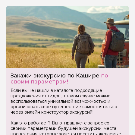
Задайте свой вопрос гиду
Как вас зовут
Закажи экскурсию по Кашире
по
своим параметрам!
Ваша электронная почта
Если вы не нашли в каталоге подходящие
предложения от гидов, в таком случае можно
воспользоваться уникальной возможностью и
организовать своё путешествие самостоятельно
Ваш номер телефона
через онлайн конструктор экскурсий!
Как это работает? Вы отправляете запрос со
своими параметрами будущей экскурсии: места
проведения, которые хочется посетить, желаемые
Вопросы и комментарии