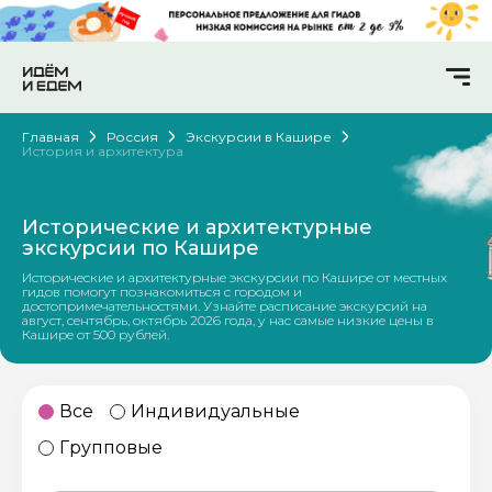
Главная
Россия
Экскурсии в Кашире
История и архитектура
Исторические и архитектурные
экскурсии по Кашире
Исторические и архитектурные экскурсии по Кашире от местных
гидов помогут познакомиться с городом и
достопримечательностями. Узнайте расписание экскурсий на
август, сентябрь, октябрь 2026 года, у нас самые низкие цены в
Кашире от 500 рублей.
Все
Индивидуальные
Групповые