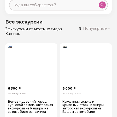
Москва
59 экскурсий
Россия
Все экскурсии
Санкт-Петербург
Популярные
2 экскурсии
от местных гидов
50 экскурсий
Россия
Каширы
Нижний Новгород
49 экскурсий
Россия
Калининград
28 экскурсий
Россия
Кисловодск
20 экскурсий
Россия
Дербент
17 экскурсий
Россия
6 300 ₽
6 000 ₽
за экскурсию
за экскурсию
Венев – древний город
Кукольная сказка и
Тульской земли. Авторская
крылатый страж Каширы:
экскурсия из Каширы на
авторская экскурсия на
автомобиле заказчика
Вашем автомобиле