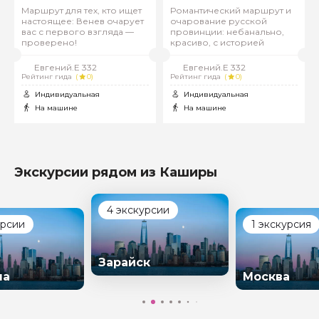
Маршрут для тех, кто ищет
Романтический маршрут и
настоящее: Венев очарует
очарование русской
вас с первого взгляда —
провинции: небанально,
проверено!
красиво, с историей
Евгений.Е 332
Евгений.Е 332
Рейтинг гида
(
0)
Рейтинг гида
(
0)
Индивидуальная
Индивидуальная
На машине
На машине
Экскурсии рядом из Каширы
4 экскурсии
урсии
1 экскурсия
Зарайск
на
Москва