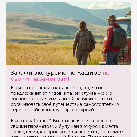
Задайте свой вопрос гиду
Как вас зовут
Закажи экскурсию по Кашире
по
своим параметрам!
Ваша электронная почта
Если вы не нашли в каталоге подходящие
предложения от гидов, в таком случае можно
воспользоваться уникальной возможностью и
Ваш номер телефона
организовать своё путешествие самостоятельно
через онлайн конструктор экскурсий!
Как это работает? Вы отправляете запрос со
Вопросы и комментарии
своими параметрами будущей экскурсии: места
Если у вас есть интересующие вопросы, можете их
проведения, которые хочется посетить, желаемые
задать