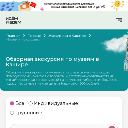
Главная
Россия
Экскурсии в Кашире
Музеи и искусство
Обзорная экскурсия по музеям в
Кашире
Обзорная экскурсия по музеям в Кашире от местных гидов
помогут познакомиться с городом и достопримечательностями.
Узнайте расписание экскурсий на август, сентябрь, октябрь 2026
года, у нас самые низкие цены в Кашире от 500 рублей.
Все
Индивидуальные
Групповые