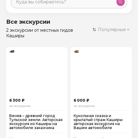
Москва
59 экскурсий
Россия
Все экскурсии
Санкт-Петербург
Популярные
2 экскурсии
от местных гидов
50 экскурсий
Россия
Каширы
Нижний Новгород
49 экскурсий
Россия
Калининград
28 экскурсий
Россия
Кисловодск
20 экскурсий
Россия
Дербент
17 экскурсий
Россия
6 300 ₽
6 000 ₽
за экскурсию
за экскурсию
Венев – древний город
Кукольная сказка и
Тульской земли. Авторская
крылатый страж Каширы:
экскурсия из Каширы на
авторская экскурсия на
автомобиле заказчика
Вашем автомобиле