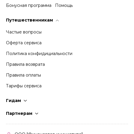
Бонусная программа
Помощь
Путешественникам
Частые вопросы
Оферта сервиса
Политика конфидициальности
Правила возврата
Правила оплаты
Тарифы сервиса
Гидам
Стать гидом
Партнерам
Частые вопросы
Стать партнером
Правила работы
Кабинет партнера