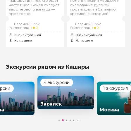
Маршрут для тех, кто ищет
Романтический маршрут и
настоящее: Венев очарует
очарование русской
вас с первого взгляда —
провинции: небанально,
проверено!
красиво, с историей
Евгений.Е 332
Евгений.Е 332
Рейтинг гида
(
0)
Рейтинг гида
(
0)
Индивидуальная
Индивидуальная
На машине
На машине
Экскурсии рядом из Каширы
4 экскурсии
урсии
1 экскурсия
Зарайск
на
Москва