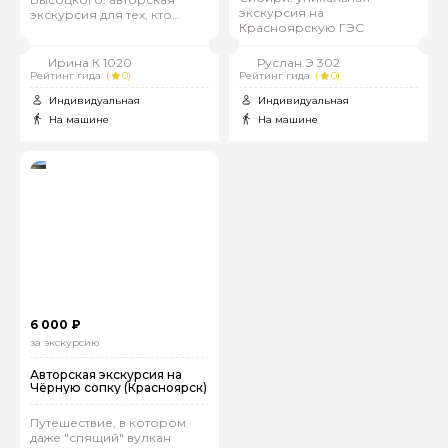
экскурсия на
экскурсия для тех, кто
Красноярскую ГЭС
жаждет впечатлений
Ирина.К 1020
Руслан.Э 302
Рейтинг гида
(
0)
Рейтинг гида
(
0)
Индивидуальная
Индивидуальная
На машине
На машине
6 000 ₽
за экскурсию
Авторская экскурсия на
Чёрную сопку (Красноярск)
Путешествие, в котором
даже "спящий" вулкан