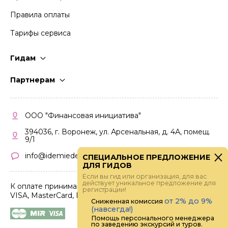
Правила оплаты
Тарифы сервиса
Гидам
Стать гидом
Партнерам
Частые вопросы
Стать партнером
Правила работы
Кабинет партнера
ООО "Финансовая инициатива"
Правила участия
394036, г. Воронеж, ул. Арсенальная, д. 4А, помещ.
9/1
info@idemiedem.ru
СПЕЦИАЛЬНОЕ ПРЕДЛОЖЕНИЕ
ДЛЯ ГИДОВ
Если вы гид или организация, для вас
действует уникальное предложение для
К оплате принимаются карты
регистрации!
VISA, MasterCard, МИР
от 2% до 9%
Сниженная комиссия
(навсегда!)
Помощь персонального менеджера
по заведению экскурсий и туров.