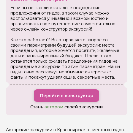
Если вы не нашли в каталоге подходящие
предложения от гидов, в таком случае можно
воспользоваться уникальной возможностью и
Вопросы и комментарии
организовать своё путешествие самостоятельно
Если у вас есть интересующие вопросы, можете их
через онлайн конструктор экскурсий!
задать
Как это работает? Вы отправляете запрос со
своими параметрами будущей экскурсии: места
проведения, которые хочется посетить, желаемые
даты и запланированный бюджет. После этого
останется только ожидать предложения гидов на
проведение экскурсии по этим параметрам. Наши
гиды точно расскажут необычные интересные
Я даю своё согласие на обработку персональных
факты и покажут удивляющие, секретные места.
данных
Отправить
Перейти в конструктор
Стань
автором
своей экскурсии
Авторские экскурсии в Красноярске от местных гидов.