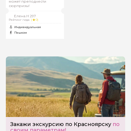
может преподнести
сюрпризы!
Елена.Н 297
Рейтинг гида
(
0)
Индивидуальная
Пешком
Задайте свой вопрос гиду
Как вас зовут
Ваша электронная почта
Закажи экскурсию по Красноярску
по
своим параметрам!
Ваш номер телефона