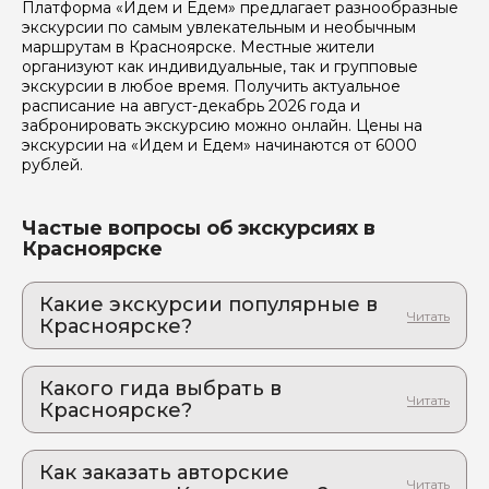
Платформа «Идем и Едем» предлагает разнообразные
экскурсии по самым увлекательным и необычным
маршрутам в Красноярске. Местные жители
организуют как индивидуальные, так и групповые
экскурсии в любое время. Получить актуальное
расписание на август-декабрь 2026 года и
забронировать экскурсию можно онлайн. Цены на
экскурсии на «Идем и Едем» начинаются от 6000
рублей.
Частые вопросы об экскурсиях в
Красноярске
Какие экскурсии популярные в
Красноярске?
1. Авторская экскурсия на Чёрную сопку
(Красноярск)
Какого гида выбрать в
Путешествие, в котором даже "спящий" вулкан
Красноярске?
может преподнести сюрпризы!
1. Ирина.К 1020
2. Тайны комсомольской стройки:
Красноярская ГЭС и Дивногорск
Как заказать авторские
2. Руслан.Э 302
Стеклянный балкон над пропастью и концерт