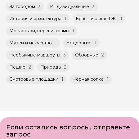
Оплата многодневного тура происходит
Помимо Вас, на групповой экскурсии могут
За городом
3
Индивидуальные
3
заблаговременно до начала путешествия,
быть незнакомые для Вас люди.
при наличии такой возможности,
указанной на странице самого тура и
История и архитектура
1
Красноярская ГЭС
1
Мини-группы проводятся на тех же
заключенного между Организатором и
условиях, что и групповые, но с количество
Агрегатором дополнительного соглашения
Монастыри, церкви, храмы
1
участников ограничено (группа может быть
к Оферте Сервиса.
не более 10 человек)
Музеи и искусство
1
Недорогие
1
Способы оплаты на сайте: Картой
российского банка можно оплатить любую
Необычные маршруты
3
Обзорные
2
экскурсию.
Пешие
2
Природа
2
Смотровые площадки
1
Чёрная сопка
1
Если остались вопросы, отправьте
запрос