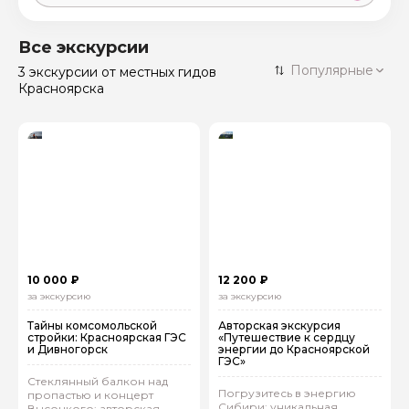
Москва
59 экскурсий
Россия
Все экскурсии
Санкт-Петербург
Популярные
3 экскурсии
от местных гидов
50 экскурсий
Россия
Красноярска
Нижний Новгород
49 экскурсий
Россия
Калининград
28 экскурсий
Россия
Кисловодск
20 экскурсий
Россия
Дербент
17 экскурсий
Россия
10 000 ₽
12 200 ₽
за экскурсию
за экскурсию
Тайны комсомольской
Авторская экскурсия
стройки: Красноярская ГЭС
«Путешествие к сердцу
и Дивногорск
энергии до Красноярской
ГЭС»
Стеклянный балкон над
Погрузитесь в энергию
пропастью и концерт
Сибири: уникальная
Высоцкого: авторская