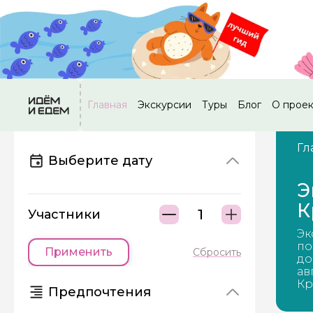
Главная
Экскурсии
Туры
Блог
О прое
Гл
Выберите дату
Э
К
Участники
Эк
по
Применить
Сбросить
до
ав
Кр
Предпочтения