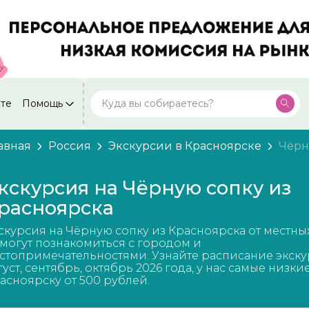
кте
Помощь
Москва
Посмотреть все города
59 экскурсий
Россия
авная
Россия
Экскурсии в Красноярске
Чёрн
Санкт-Петербург
50 экскурсий
Россия
кскурсия на Чёрную сопку из
Нижний Новгород
расноярска
49 экскурсий
Россия
скурсия на Чёрную сопку из Красноярска от местны
Калининград
28 экскурсий
могут познакомиться с городом и
Россия
стопримечательностями. Узнайте расписание экску
густ, сентябрь, октябрь 2026 года, у нас самые низки
Кисловодск
20 экскурсий
асноярску от 500 рублей.
Россия
Дербент