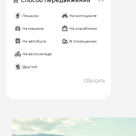
Способ передвижения
Если у вас есть инт
Пешком
На мотоцикле
На машине
На кораблике
На автобусе
В помещении
На велосипеде
Я даю своё согласие 
персональных данны
Другой
Отправить
Сбросить