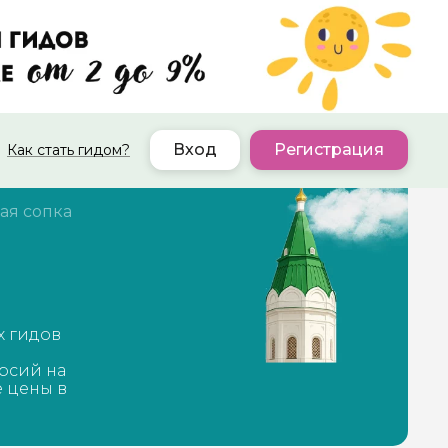
Вход
Регистрация
Как стать гидом?
ая сопка
х гидов
рсий на
е цены в