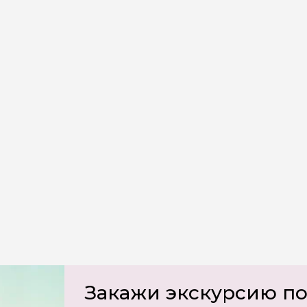
ересующие вопросы, можете их задать
на обработку
х
Закажи экскурсию п