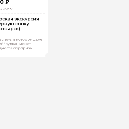
0 ₽
скурсию
рская экскурсия
ёрную сопку
сноярск)
шком
ствие, в котором даже
дивидуальная
й" вулкан может
днести сюрпризы!
на.Н 297
(
0)
Рейтинг гида
ой вопрос гиду
Ваша электронная почта
Ваш ном
нтарии