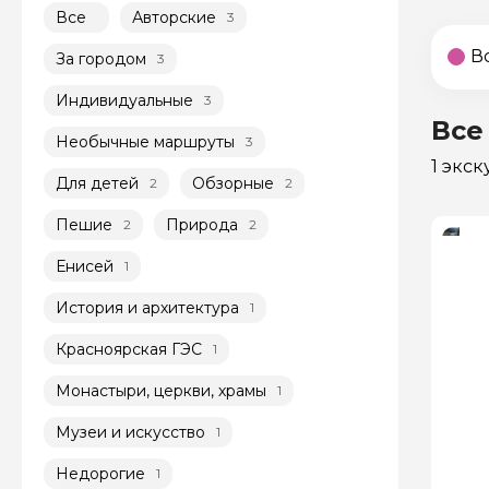
Все
Авторские
3
В
За городом
3
Индивидуальные
3
Все
Необычные маршруты
3
1 экс
Для детей
Обзорные
2
2
Пешие
Природа
2
2
Енисей
1
История и архитектура
1
Красноярская ГЭС
1
Монастыри, церкви, храмы
1
Музеи и искусство
1
Недорогие
1