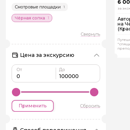
6 00
Смотровые площадки
1
за эк
Чёрная сопка
1
Авто
на Ч
(Кра
Пе
Путеше
Ин
"спящи
препо
Еле
Цена за экскурсию
От
До
Задайте св
Как вас зовут
Применить
Сбросить
Вопросы и комме