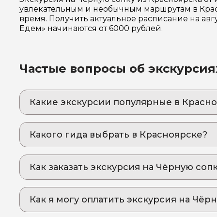
увлекательным и необычным маршрутам в Крас
время. Получить актуальное расписание на авг
Едем» начинаются от 6000 рублей.
Частые вопросы об экскурсия
Какие экскурсии популярные в Красн
1. Авторская экскурсия «Путешествие к серд
Погрузитесь в энергию Сибири: уникальная 
Какого гида выбрать в Красноярске?
2. Авторская экскурсия на Чёрную сопку (Кр
1. Ирина.К 1020
Путешествие, в котором даже "спящий" вул
Как заказать экскурсия на Чёрную соп
2. Руслан.Э 302
3. Тайны комсомольской стройки: Красноярс
Стеклянный балкон над пропастью и концерт 
3. Елена.Н 297
Как оформить экскурсию на сайте «Идем и Е
впечатлений
Как я могу оплатить экскурсия на Чёр
выберите экскурсию, на которую вы хотите
Оплата экскурсии происходит в два этапа: