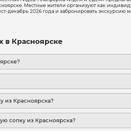
ноярске. Местные жители организуют как индивиду
уст-декабрь 2026 года и забронировать экскурсию 
х в Красноярске
оярске?
цу энергии до Красноярской ГЭС».
экскурсия на Красноярскую ГЭС
асноярск)
кан может преподнести сюрпризы!
ку из Красноярска?
кая ГЭС и Дивногорск
Высоцкого: авторская экскурсия для тех, кто жажде
дем»:
ную сопку из Красноярска?
 пойти или поехать