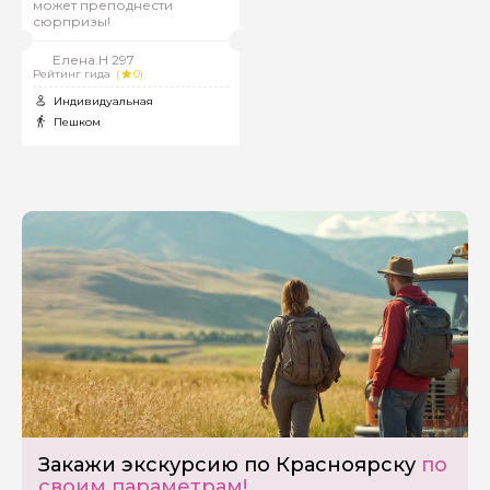
может преподнести
сюрпризы!
Елена.Н 297
Рейтинг гида
(
0)
Индивидуальная
Пешком
Задайте свой вопрос гиду
Как вас зовут
Ваша электронная почта
Закажи экскурсию по Красноярску
по
своим параметрам!
Ваш номер телефона