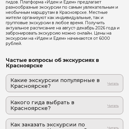
гидов. Платформа «Идем и Едем» предлагает
разнообразные экскурсии по самым увлекательным и
необычным маршрутам в Красноярске. Местные
жители организуют как индивидуальные, так и
групповые экскурсии в любое время. Получить
актуальное расписание на август-декабрь 2026 года и
забронировать экскурсию можно онлайн. Цены на
экскурсии на «Идем и Едем» начинаются от 6000
рублей.
Частые вопросы об экскурсиях в
Красноярске
Какие экскурсии популярные в
Красноярске?
1. Авторская экскурсия «Путешествие к
сердцу энергии до Красноярской ГЭС».
Какого гида выбрать в
Погрузитесь в энергию Сибири: уникальная
Красноярске?
экскурсия на Красноярскую ГЭС
1. Елена.Н 297
2. Тайны комсомольской стройки:
Красноярская ГЭС и Дивногорск
Как заказать экскурсии по
2. Руслан.Э 302
Стеклянный балкон над пропастью и концерт