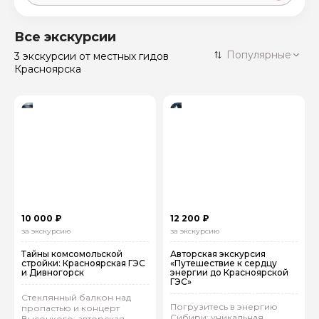
Москва
59 экскурсий
Россия
Все экскурсии
Санкт-Петербург
Популярные
3 экскурсии
от местных гидов
50 экскурсий
Россия
Красноярска
Нижний Новгород
49 экскурсий
Россия
Калининград
28 экскурсий
Россия
Кисловодск
20 экскурсий
Россия
Дербент
17 экскурсий
Россия
10 000 ₽
12 200 ₽
за экскурсию
за экскурсию
Тайны комсомольской
Авторская экскурсия
стройки: Красноярская ГЭС
«Путешествие к сердцу
и Дивногорск
энергии до Красноярской
ГЭС»
Стеклянный балкон над
Погрузитесь в энергию
пропастью и концерт
Сибири: уникальная
Высоцкого: авторская