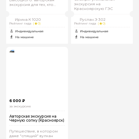
экскурсия на
экскурсия для тех, кто
Красноярскую ГЭС
жаждет впечатлений
Ирина.К 1020
Руслан.Э 302
Рейтинг гида
(
0)
Рейтинг гида
(
0)
Индивидуальная
Индивидуальная
На машине
На машине
6 000 ₽
за экскурсию
Авторская экскурсия на
Чёрную сопку (Красноярск)
Путешествие, в котором
даже "спящий" вулкан