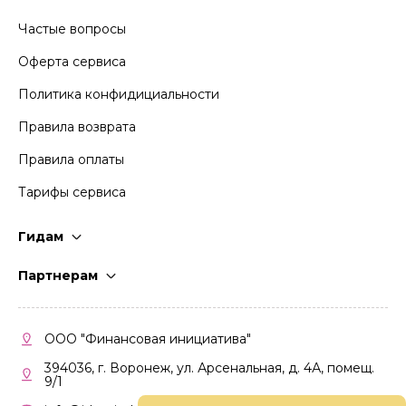
Частые вопросы
Оферта сервиса
Политика конфидициальности
Правила возврата
Правила оплаты
Тарифы сервиса
Гидам
Стать гидом
Партнерам
Частые вопросы
Стать партнером
Правила работы
Кабинет партнера
ООО "Финансовая инициатива"
Правила участия
394036, г. Воронеж, ул. Арсенальная, д. 4А, помещ.
9/1