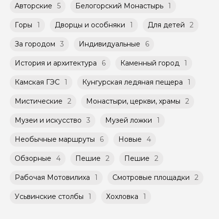
Авторские
5
Белогорский Монастырь
1
Оплата многодневного тура происходит
Групповые экскурсии проходят по
заблаговременно до начала путешествия,
расписанию, составленному гидом.
при наличии такой возможности,
Горы
1
Дворцы и особняки
1
Для детей
2
Помимо Вас, на групповой экскурсии могут
указанной на странице самого тура и
быть незнакомые для Вас люди.
заключенного между Организатором и
За городом
3
Индивидуальные
6
Агрегатором дополнительного соглашения
Мини-группы проводятся на тех же
к Оферте Сервиса.
История и архитектура
6
Каменный город
1
условиях, что и групповые, но с количество
участников ограничено (группа может быть
Способы оплаты на сайте: Картой
Камская ГЭС
1
Кунгурская ледяная пещера
1
не более 10 человек)
российского банка можно оплатить любую
экскурсию.
Мистические
2
Монастыри, церкви, храмы
2
Музеи и искусство
3
Музей ложки
1
Необычные маршруты
6
Новые
4
Обзорные
4
Пешие
2
Пешие
2
Рабочая Мотовилиха
1
Смотровые площадки
2
Усьвинские столбы
1
Хохловка
1