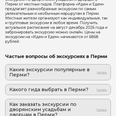
Перми от местных гидов. Платформа «Идем и Едем»
предлагает разнообразные экскурсии по самым
увлекательным и необычным маршрутам в Перми.
Местные жители организуют как индивидуальные, так
и групповые экскурсии в любое время. Получить
Я даю своё согласие на обработку персональных
актуальное расписание на август-декабрь 2026 года и
данных
забронировать экскурсию можно онлайн. Цены на
экскурсии на «Идем и Едем» начинаются от 6868
Отправить
рублей.
Частые вопросы об экскурсиях в Перми
Какие экскурсии популярные в
Перми?
1. Чарующая Парма: в гости к Уральской
сказке!
Какого гида выбрать в Перми?
Хрустальный воздух, каменные великаны и локации
культовых фильмов: для тех, кто ценит настоящее
1. Петр.П 66
2. По следам Ермака
Как заказать экскурсии по
2. Ксения.Б 808
Прикоснитесь к истории освоения Сибири!
дворянским усадьбам и
3. Евгений.П 72
дворцам в Перми?
3. Пермская Хохловка: атмосферный музей