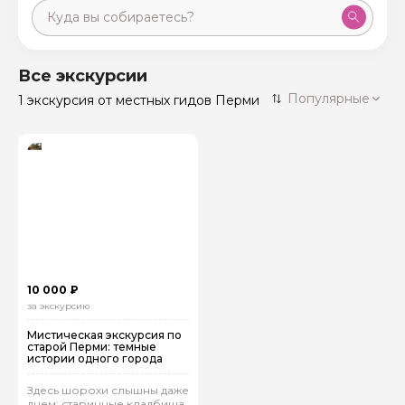
Москва
59 экскурсий
Россия
Все экскурсии
Санкт-Петербург
Популярные
1 экскурсия
от местных гидов Перми
50 экскурсий
Россия
Нижний Новгород
49 экскурсий
Россия
Калининград
28 экскурсий
Россия
Кисловодск
20 экскурсий
Россия
Дербент
17 экскурсий
10 000 ₽
Россия
за экскурсию
Мистическая экскурсия по
старой Перми: темные
истории одного города
Здесь шорохи слышны даже
днем: старинные кладбища,