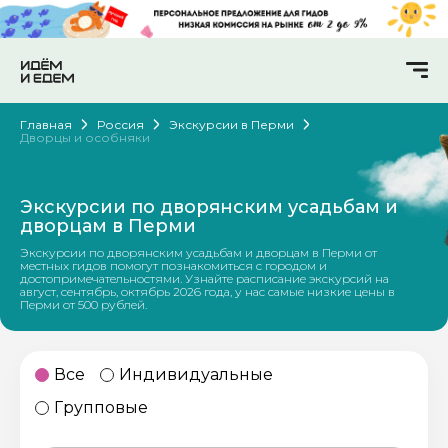
Главная
Россия
Экскурсии в Перми
Дворцы и особняки
Экскурсии по дворянским усадьбам и
дворцам в Перми
Экскурсии по дворянским усадьбам и дворцам в Перми от
местных гидов помогут познакомиться с городом и
достопримечательностями. Узнайте расписание экскурсий на
август, сентябрь, октябрь 2026 года, у нас самые низкие цены в
Перми от 500 рублей.
Все
Индивидуальные
Групповые