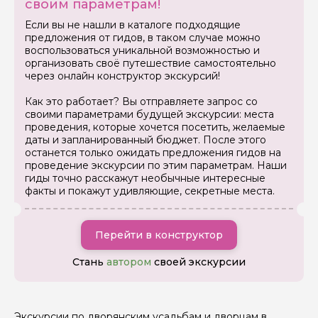
своим параметрам!
Если вы не нашли в каталоге подходящие
предложения от гидов, в таком случае можно
воспользоваться уникальной возможностью и
организовать своё путешествие самостоятельно
через онлайн конструктор экскурсий!
Задайте свой вопрос гиду
Как это работает? Вы отправляете запрос со
своими параметрами будущей экскурсии: места
Как вас зовут
проведения, которые хочется посетить, желаемые
даты и запланированный бюджет. После этого
останется только ожидать предложения гидов на
Ваша электронная почта
проведение экскурсии по этим параметрам. Наши
гиды точно расскажут необычные интересные
факты и покажут удивляющие, секретные места.
Ваш номер телефона
Перейти в конструктор
Стань
автором
своей экскурсии
Вопросы и комментарии
Если у вас есть интересующие вопросы, можете их
задать
Экскурсии по дворянским усадьбам и дворцам в