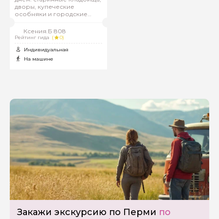
дворы, купеческие
особняки и городские
призраки
Ксения.Б 808
Рейтинг гида
(
0)
Индивидуальная
На машине
Закажи экскурсию по Перми
по