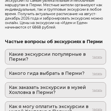
экскурсии по самым увлекательным и необычным
маршрутам в Перми. Местные жители организуют как
индивидуальные, так и групповые экскурсии в любое
Я даю своё согласие на обработку персональных
время. Получить актуальное расписание на август-
данных
декабрь 2026 года и забронировать экскурсию можно
онлайн. Цены на экскурсии на «Идем и Едем»
Отправить
начинаются от 6868 рублей.
Частые вопросы об экскурсиях в Перми
Какие экскурсии популярные в
Перми?
1. Мистическая экскурсия по старой Перми:
темные истории одного города
Какого гида выбрать в Перми?
Здесь шорохи слышны даже днем: старинные
кладбища, дворы, купеческие особняки и
1. Евгений.П 72
городские призраки
Как заказать экскурсии в музей
2. Петр.П 66
2. Пермская Хохловка: атмосферный музей
Хохловка в Перми?
3. Ксения.Б 808
под открытым небом
Как оформить экскурсию на сайте «Идем и
Живое наследие Пермского края: старинные
Едем»:
усадьбы Хохловки, крестьянские избы и не
Как я могу оплатить экскурсии в
только…..