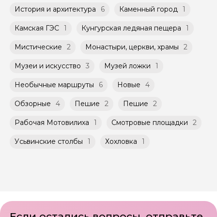
Мини-группы проводятся на тех же
Агрегатором дополнительного соглашения
История и архитектура
6
Каменный город
1
условиях, что и групповые, но с количество
к Оферте Сервиса.
участников ограничено (группа может быть
Камская ГЭС
1
Кунгурская ледяная пещера
1
не более 10 человек)
Способы оплаты на сайте: Картой
российского банка можно оплатить любую
Мистические
2
Монастыри, церкви, храмы
2
экскурсию.
Музеи и искусство
3
Музей ложки
1
Необычные маршруты
6
Новые
4
Обзорные
4
Пешие
2
Пешие
2
Рабочая Мотовилиха
1
Смотровые площадки
2
Усьвинские столбы
1
Хохловка
1
Если остались вопросы, отправьте