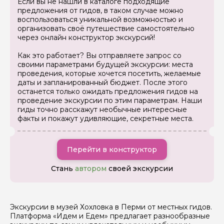
Если вы не нашли в каталоге подходящие
предложения от гидов, в таком случае можно
воспользоваться уникальной возможностью и
организовать своё путешествие самостоятельно
Задайте свой вопрос гиду
через онлайн конструктор экскурсий!
Как вас зовут
Как это работает? Вы отправляете запрос со
своими параметрами будущей экскурсии: места
проведения, которые хочется посетить, желаемые
даты и запланированный бюджет. После этого
Ваша электронная почта
останется только ожидать предложения гидов на
проведение экскурсии по этим параметрам. Наши
гиды точно расскажут необычные интересные
факты и покажут удивляющие, секретные места.
Ваш номер телефона
Перейти в конструктор
Вопросы и комментарии
Если у вас есть интересующие вопросы, можете их
Стань
автором
своей экскурсии
задать
Экскурсии в музей Хохловка в Перми от местных гидов.
Платформа «Идем и Едем» предлагает разнообразные