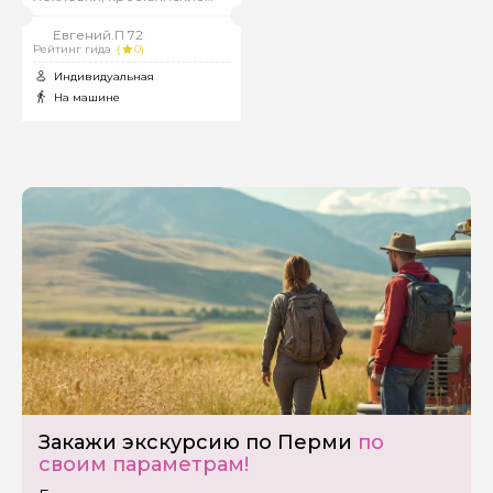
избы и не только…..
Евгений.П 72
Рейтинг гида
(
0)
Индивидуальная
На машине
Закажи экскурсию по Перми
по
своим параметрам!