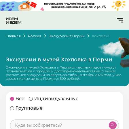
Главная
Россия
Экскурсии в Перми
Хохловка
Экскурсии в музей Хохловка в Перми
Экскурсии в музей Хохловка в Перми от местных гидов помогут
познакомиться с городом и достопримечательностями. Узнайте
расписание экскурсий на август, сентябрь, октябрь 2026 года, у нас
самые низкие цены в Перми от 500 рублей.
Все
Индивидуальные
Групповые