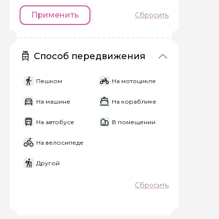
Применить
Сбросить
Вопросы и комме
Если у вас есть инт
Способ передвижения
Пешком
На мотоцикле
На машине
На кораблике
На автобусе
В помещении
Я даю своё согласие 
персональных данны
На велосипеде
Отправить
Другой
Сбросить