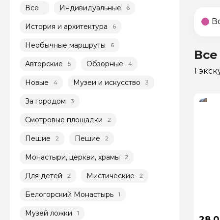
Все
Индивидуальные
6
В
История и архитектура
6
Необычные маршруты
6
Все
Авторские
Обзорные
5
4
1 экс
Новые
Музеи и искусство
4
3
За городом
3
Смотровые площадки
2
Пешие
Пешие
2
2
Монастыри, церкви, храмы
2
Для детей
Мистические
2
2
Белогорский Монастырь
1
Музей ложки
1
28 