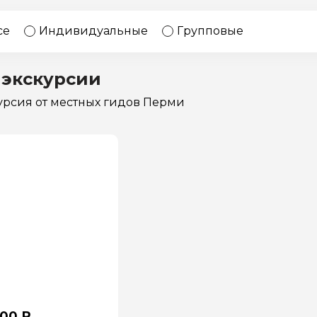
17 экскурсий
Россия
се
Индивидуальные
Групповые
 экскурсии
курсия
от местных гидов Перми
000 ₽