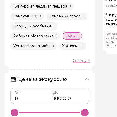
за эк
Кунгурская ледяная пещера
1
Чару
Камская ГЭС
Каменный город
1
1
гост
сказк
Дворцы и особняки
1
На
Хруста
Рабочая Мотовилиха
Горы
1
1
велика
Ин
фильмо
насто
Усьвинские столбы
Хохловка
1
1
Ксе
Цена за экскурсию
От
До
Задайте св
Как вас зовут