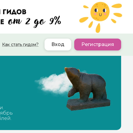
Вход
Регистрация
Как стать гидом?
и.
тябрь
блей.