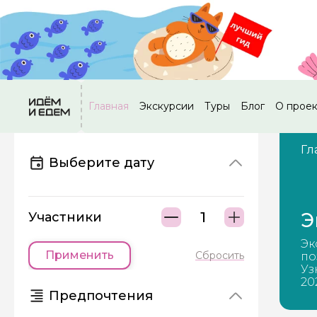
Главная
Экскурсии
Туры
Блог
О прое
Гл
Выберите дату
Э
Участники
Эк
Применить
Сбросить
по
Уз
20
Предпочтения