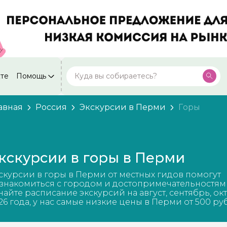
кте
Помощь
Москва
Посмотреть все города
59 экскурсий
Россия
авная
Россия
Экскурсии в Перми
Горы
Санкт-Петербург
50 экскурсий
Россия
Нижний Новгород
49 экскурсий
кскурсии в горы в Перми
Россия
Калининград
скурсии в горы в Перми от местных гидов помогут
28 экскурсий
Россия
знакомиться с городом и достопримечательностям
найте расписание экскурсий на август, сентябрь, ок
Кисловодск
26 года, у нас самые низкие цены в Перми от 500 ру
20 экскурсий
Россия
Дербент