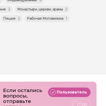
кие
2
Монастыри, церкви, храмы
2
Пешие
2
Рабочая Мотовилиха
1
Если остались
Пользователь
вопросы,
отправьте
Гид