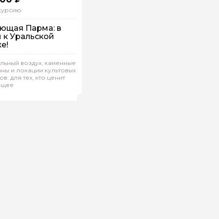
скурсию
ющая Парма: в
и к Уральской
е!
 машине
льный воздух, каменные
ны и локации культовых
дивидуальная
в: для тех, кто ценит
ящее
ния.Б 808
(
0)
Рейтинг гида
ой вопрос гиду
Ваша электронная почта
Ваш ном