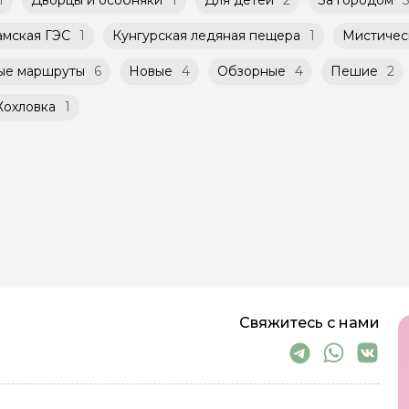
амская ГЭС
1
Кунгурская ледяная пещера
1
Мистичес
ые маршруты
6
Новые
4
Обзорные
4
Пешие
2
Хохловка
1
Свяжитесь с нами