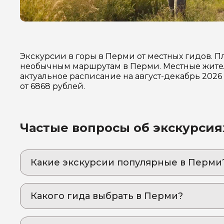
Экскурсии в горы в Перми от местных гидов. 
необычным маршрутам в Перми. Местные жител
актуальное расписание на август-декабрь 202
от 6868 рублей.
Частые вопросы об экскурсия
Какие экскурсии популярные в Перми
1. Путешествие к Ложке. Посещение музея л
Необычная экскурсия в Нытву: ложка и все о
Какого гида выбрать в Перми?
2. По следам Ермака
1. Евгений.П 72
Прикоснитесь к истории освоения Сибири!