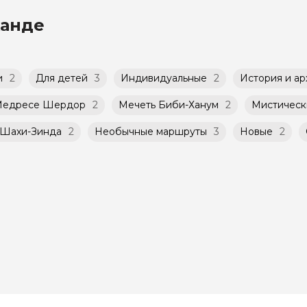
юди.
го банка можно оплатить любую экскурсию.
канде
 что и групповые, но с количество участников огра
и
2
Для детей
3
Индивидуальные
2
История и ар
едресе Шердор
2
Мечеть Биби-Ханум
2
Мистическ
 Шахи-Зинда
2
Необычные маршруты
3
Новые
2