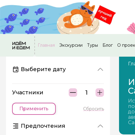
Главная
Экскурсии
Туры
Блог
О прое
Гл
Выберите дату
И
С
Участники
Ис
по
Применить
Сбросить
до
ав
Са
Предпочтения