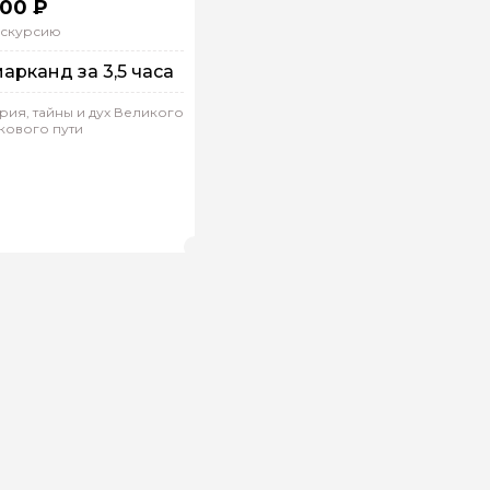
000 ₽
кскурсию
арканд за 3,5 часа
рия, тайны и дух Великого
ового пути
а машине
ндивидуальная
зиз.И 645
(
0)
Рейтинг гида