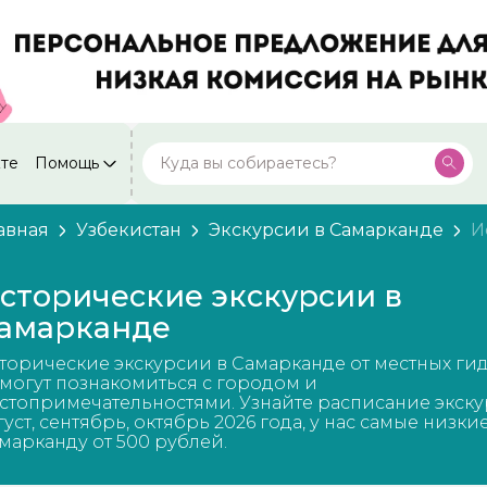
кте
Помощь
Москва
Посмотреть все города
59 экскурсий
Россия
авная
Узбекистан
Экскурсии в Самарканде
И
Санкт-Петербург
50 экскурсий
Россия
сторические экскурсии в
Нижний Новгород
амарканде
49 экскурсий
Россия
торические экскурсии в Самарканде от местных ги
Калининград
28 экскурсий
могут познакомиться с городом и
Россия
стопримечательностями. Узнайте расписание экску
густ, сентябрь, октябрь 2026 года, у нас самые низки
Кисловодск
20 экскурсий
марканду от 500 рублей.
Россия
Дербент