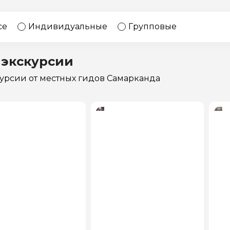
17 экскурсий
Россия
се
Индивидуальные
Групповые
 экскурсии
курсии
от местных гидов Самарканда