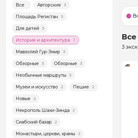
Все
Авторские
3
В
Площадь Регистан
3
Для детей
3
Все
История и архитектура
3
3 экс
Мавзолей Гур-Эмир
3
Обзорные
Обзорные
3
3
Необычные маршруты
3
Музеи и искусство
Пешие
2
2
Новые
2
Некрополь Шахи-Зинда
2
Сиабский базар
2
Монастыри, церкви, храмы
2