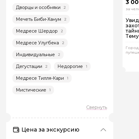
3 00
Дворцы и особняки
2
за чел
Мечеть Биби-Ханум
2
Увид
захо
тайн
Медресе Шердор
2
Тему
впеч
Медресе Улугбека
2
неве
Город,
плов
путеш
Индивидуальные
2
Гр
Аза
Дегустации
Недорогие
2
1
Медресе Тилля-Кари
1
Мистические
1
Цена за экскурсию
Задайте св