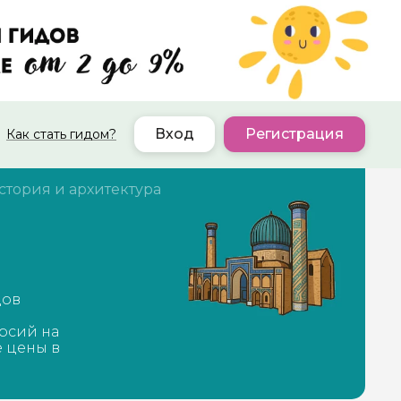
Вход
Регистрация
Как стать гидом?
стория и архитектура
дов
рсий на
е цены в