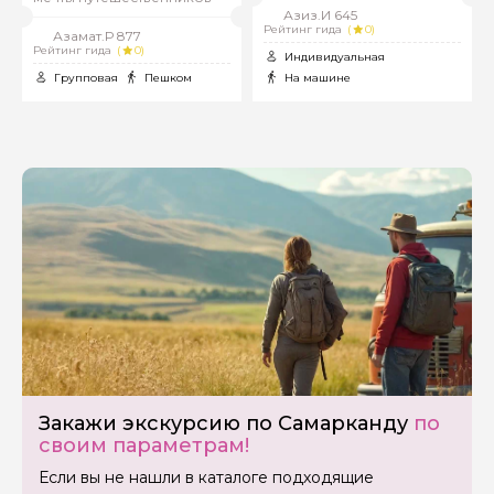
Азиз.И 645
Рейтинг гида
(
0)
Азамат.Р 877
Рейтинг гида
(
0)
Индивидуальная
Групповая
Пешком
На машине
Закажи экскурсию по Самарканду
по
своим параметрам!
Если вы не нашли в каталоге подходящие