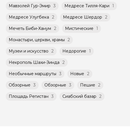
условиях, что и групповые, но с количество
заключенного между Организатором и
Мавзолей Гур-Эмир
3
Медресе Тилля-Кари
1
участников ограничено (группа может быть
Агрегатором дополнительного соглашения
не более 10 человек)
к Оферте Сервиса.
Медресе Улугбека
2
Медресе Шердор
2
Способы оплаты на сайте: Картой
Мечеть Биби-Ханум
2
Мистические
1
российского банка можно оплатить любую
экскурсию.
Монастыри, церкви, храмы
2
Музеи и искусство
2
Недорогие
1
Некрополь Шахи-Зинда
2
Необычные маршруты
3
Новые
2
Обзорные
3
Обзорные
3
Пешие
2
Площадь Регистан
3
Сиабский базар
2