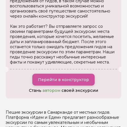
предложения от гидов, в таком случае можно
воспользоваться уникальной возможностью и
организовать своё путешествие самостоятельно
через онлайн конструктор экскурсий!
Задайте свой вопрос гиду
Как это работает? Вы отправляете запрос со
своими параметрами будущей экскурсии: места
проведения, которые хочется посетить, желаемые
Как вас зовут
даты и запланированный бюджет. После этого
останется только ожидать предложения гидов на
проведение экскурсии по этим параметрам. Наши
Ваша электронная почта
гиды точно расскажут необычные интересные
факты и покажут удивляющие, секретные места.
Ваш номер телефона
Перейти в конструктор
Стань
автором
своей экскурсии
Вопросы и комментарии
Если у вас есть интересующие вопросы, можете их
задать
Пешие экскурсии в Самарканде от местных гидов.
Платформа «Идем и Едем» предлагает разнообразные
экскурсии по самым увлекательным и необычным