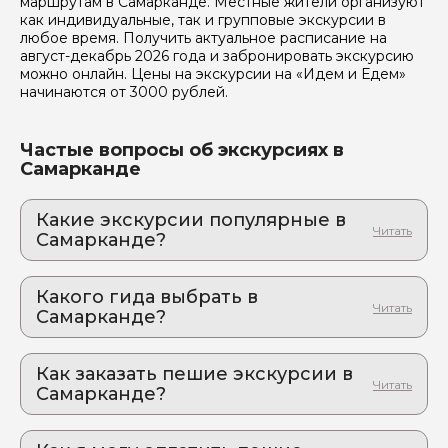
маршрутам в Самарканде. Местные жители организуют
как индивидуальные, так и групповые экскурсии в
любое время. Получить актуальное расписание на
август-декабрь 2026 года и забронировать экскурсию
Я даю своё согласие на обработку персональных
можно онлайн. Цены на экскурсии на «Идем и Едем»
данных
начинаются от 3000 рублей.
Отправить
Частые вопросы об экскурсиях в
Самарканде
Какие экскурсии популярные в
Самарканде?
1. Увидеть Самарканд и захотеть остаться:
тайны империи Темуридов, тысяча
Какого гида выбрать в
впечатлений и невероятно вкусный плов
Самарканде?
Город, где сбываются мечты путешественников
1. Фарход.Ч 876
2. Самарканд – лицо земного шара:
бирюзовые купола и золотые закаты
Как заказать пешие экскурсии в
2. Азамат.Р 877
Тайны мавзолеев, шепот медресе, трагическая
Самарканде?
3. Tokareva.M 932
любовь Биби-Ханум и другие истории власти и
Как оформить экскурсию на сайте «Идем и
предательства
4. Азиз.И 645
Едем»: