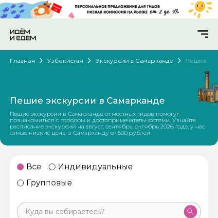
Главная
Узбекистан
Экскурсии в Самарканде
Пешие
Пешие экскурсии в Самарканде
Пешие экскурсии в Самарканде от местных гидов помогут
познакомиться с городом и достопримечательностями. Узнайте
расписание экскурсий на август, сентябрь, октябрь 2026 года, у нас
самые низкие цены в Самарканду от 500 рублей.
Все
Индивидуальные
Групповые