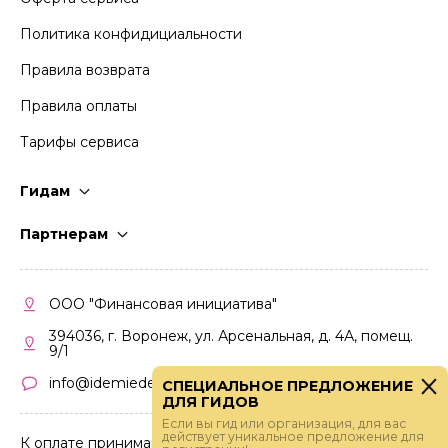
Политика конфидициальности
Правила возврата
Правила оплаты
Тарифы сервиса
Гидам
Стать гидом
Партнерам
Частые вопросы
Стать партнером
Правила работы
Кабинет партнера
ООО "Финансовая инициатива"
Правила участия
394036, г. Воронеж, ул. Арсенальная, д. 4А, помещ.
9/1
info@idemiedem.ru
СПЕЦИАЛЬНОЕ ПРЕДЛОЖЕНИЕ
ДЛЯ ГИДОВ
Если вы гид или организация, для вас
действует уникальное предложение для
К оплате принимаются карты