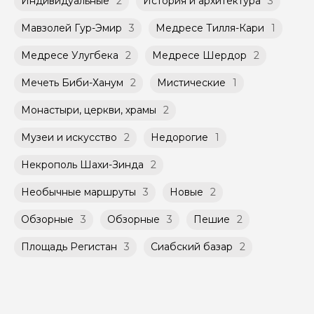
Индивидуальные
2
История и архитектура
3
Мини-группы проводятся на тех же
заключенного между Организатором и
условиях, что и групповые, но с количество
Агрегатором дополнительного соглашения
Мавзолей Гур-Эмир
3
Медресе Тилля-Кари
1
участников ограничено (группа может быть
к Оферте Сервиса.
не более 10 человек)
Медресе Улугбека
2
Медресе Шердор
2
Способы оплаты на сайте: Картой
российского банка можно оплатить любую
Мечеть Биби-Ханум
2
Мистические
1
экскурсию.
Монастыри, церкви, храмы
2
Музеи и искусство
2
Недорогие
1
Некрополь Шахи-Зинда
2
Необычные маршруты
3
Новые
2
Обзорные
3
Обзорные
3
Пешие
2
Площадь Регистан
3
Сиабский базар
2