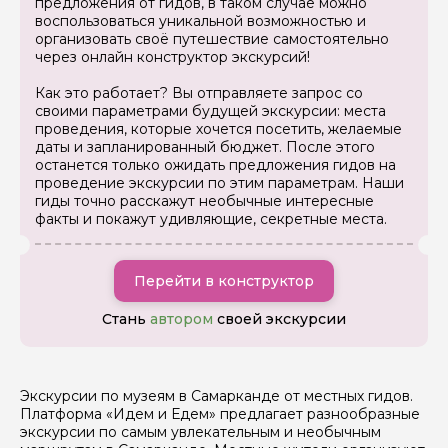
предложения от гидов, в таком случае можно
воспользоваться уникальной возможностью и
организовать своё путешествие самостоятельно
через онлайн конструктор экскурсий!
Как это работает? Вы отправляете запрос со
Задайте свой вопрос гиду
своими параметрами будущей экскурсии: места
проведения, которые хочется посетить, желаемые
Как вас зовут
даты и запланированный бюджет. После этого
останется только ожидать предложения гидов на
проведение экскурсии по этим параметрам. Наши
Ваша электронная почта
гиды точно расскажут необычные интересные
факты и покажут удивляющие, секретные места.
Ваш номер телефона
Перейти в конструктор
Стань
автором
своей экскурсии
Вопросы и комментарии
Если у вас есть интересующие вопросы, можете их
задать
Экскурсии по музеям в Самарканде от местных гидов.
Платформа «Идем и Едем» предлагает разнообразные
экскурсии по самым увлекательным и необычным