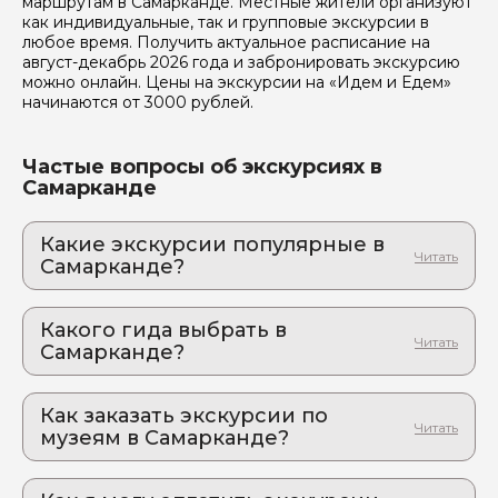
маршрутам в Самарканде. Местные жители организуют
как индивидуальные, так и групповые экскурсии в
любое время. Получить актуальное расписание на
август-декабрь 2026 года и забронировать экскурсию
Я даю своё согласие на обработку персональных
можно онлайн. Цены на экскурсии на «Идем и Едем»
данных
начинаются от 3000 рублей.
Отправить
Частые вопросы об экскурсиях в
Самарканде
Какие экскурсии популярные в
Самарканде?
1. Увидеть Самарканд и захотеть остаться:
тайны империи Темуридов, тысяча
Какого гида выбрать в
впечатлений и невероятно вкусный плов
Самарканде?
Город, где сбываются мечты путешественников
1. Азиз.И 645
2. Самарканд – лицо земного шара:
бирюзовые купола и золотые закаты
Как заказать экскурсии по
2. Tokareva.M 932
Тайны мавзолеев, шепот медресе, трагическая
музеям в Самарканде?
3. Азамат.Р 877
любовь Биби-Ханум и другие истории власти и
Как оформить экскурсию на сайте «Идем и
предательства
4. Фарход.Ч 876
Едем»: