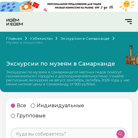
Главная
Узбекистан
Экскурсии в Самарканде
Музеи и искусство
Экскурсии по музеям в Самарканде
Экскурсии по музеям в Самарканде от местных гидов помогут
познакомиться с городом и достопримечательностями. Узнайте
расписание экскурсий на август, сентябрь, октябрь 2026 года, у нас
самые низкие цены в Самарканду от 500 рублей.
Все
Индивидуальные
Групповые