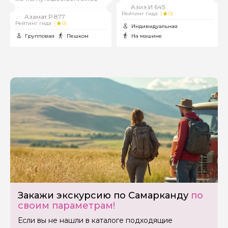
Азиз.И 645
Рейтинг гида
(
0)
Азамат.Р 877
Рейтинг гида
(
0)
Индивидуальная
Групповая
Пешком
На машине
Закажи экскурсию по Самарканду
по
своим параметрам!
Если вы не нашли в каталоге подходящие