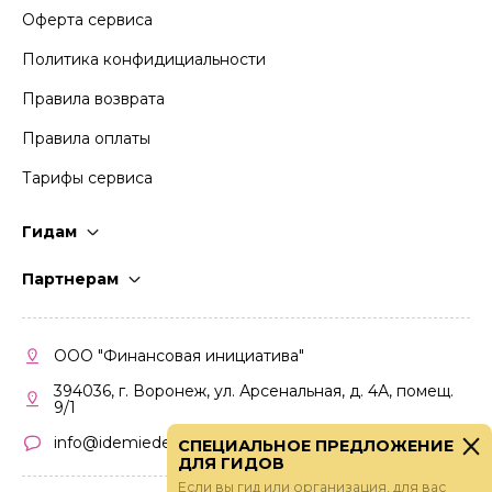
Оферта сервиса
Политика конфидициальности
Правила возврата
Правила оплаты
Тарифы сервиса
Гидам
Стать гидом
Партнерам
Частые вопросы
Стать партнером
Правила работы
Кабинет партнера
ООО "Финансовая инициатива"
Правила участия
394036, г. Воронеж, ул. Арсенальная, д. 4А, помещ.
9/1
info@idemiedem.ru
СПЕЦИАЛЬНОЕ ПРЕДЛОЖЕНИЕ
ДЛЯ ГИДОВ
Если вы гид или организация, для вас