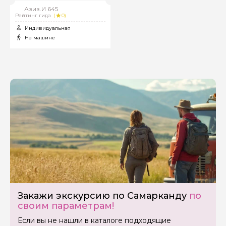
Азиз.И 645
Рейтинг гида
(
0)
Индивидуальная
На машине
Задайте свой вопрос гиду
Закажи экскурсию по Самарканду
по
Как вас зовут
своим параметрам!
Если вы не нашли в каталоге подходящие