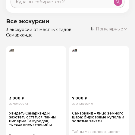
Москва
59 экскурсий
Россия
Все экскурсии
Санкт-Петербург
Популярные
3 экскурсии
от местных гидов
50 экскурсий
Россия
Самарканда
Нижний Новгород
49 экскурсий
Россия
Калининград
28 экскурсий
Россия
Кисловодск
20 экскурсий
Россия
Дербент
17 экскурсий
Россия
3 000 ₽
7 000 ₽
за человека
за экскурсию
Увидеть Самарканд и
Самарканд – лицо земного
захотеть остаться: тайны
шара: бирюзовые купола и
империи Темуридов,
золотые закаты
тысяча впечатлений и
невероятно вкусный плов
Тайны мавзолеев, шепот