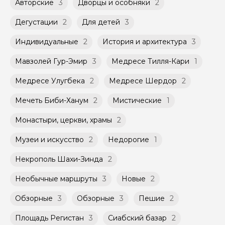
Авторские
3
Дворцы и особняки
2
Оплата многодневного тура происходит
Групповые экскурсии проходят по
заблаговременно до начала путешествия,
расписанию, составленному гидом.
при наличии такой возможности,
Дегустации
2
Для детей
3
Помимо Вас, на групповой экскурсии могут
указанной на странице самого тура и
быть незнакомые для Вас люди.
заключенного между Организатором и
Индивидуальные
2
История и архитектура
3
Агрегатором дополнительного соглашения
Мини-группы проводятся на тех же
к Оферте Сервиса.
Мавзолей Гур-Эмир
3
Медресе Тилля-Кари
1
условиях, что и групповые, но с количество
участников ограничено (группа может быть
Способы оплаты на сайте: Картой
Медресе Улугбека
2
Медресе Шердор
2
не более 10 человек)
российского банка можно оплатить любую
экскурсию.
Мечеть Биби-Ханум
2
Мистические
1
Монастыри, церкви, храмы
2
Музеи и искусство
2
Недорогие
1
Некрополь Шахи-Зинда
2
Необычные маршруты
3
Новые
2
Обзорные
3
Обзорные
3
Пешие
2
Площадь Регистан
3
Сиабский базар
2