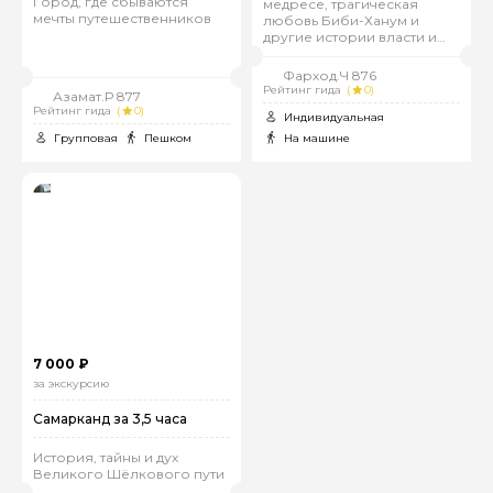
Город, где сбываются
медресе, трагическая
мечты путешественников
любовь Биби-Ханум и
другие истории власти и
предательства
Фарход.Ч 876
Рейтинг гида
(
0)
Азамат.Р 877
Рейтинг гида
(
0)
Индивидуальная
Групповая
Пешком
На машине
7 000 ₽
за экскурсию
Самарканд за 3,5 часа
История, тайны и дух
Великого Шёлкового пути