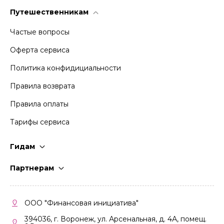
Путешественникам
Частые вопросы
Оферта сервиса
Политика конфидициальности
Правила возврата
Правила оплаты
Тарифы сервиса
Гидам
Стать гидом
Партнерам
Частые вопросы
Стать партнером
Правила работы
Кабинет партнера
ООО "Финансовая инициатива"
Правила участия
394036, г. Воронеж, ул. Арсенальная, д. 4А, помещ.