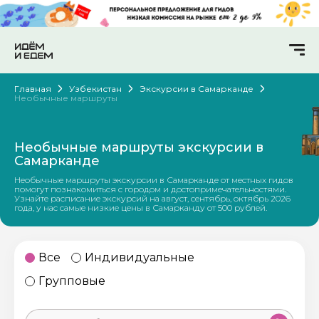
Главная
Узбекистан
Экскурсии в Самарканде
Необычные маршруты
Необычные маршруты экскурсии в
Самарканде
Необычные маршруты экскурсии в Самарканде от местных гидов
помогут познакомиться с городом и достопримечательностями.
Узнайте расписание экскурсий на август, сентябрь, октябрь 2026
года, у нас самые низкие цены в Самарканду от 500 рублей.
Все
Индивидуальные
Групповые