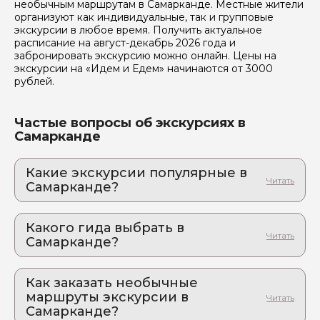
необычным маршрутам в Самарканде. Местные жители
организуют как индивидуальные, так и групповые
экскурсии в любое время. Получить актуальное
расписание на август-декабрь 2026 года и
забронировать экскурсию можно онлайн. Цены на
экскурсии на «Идем и Едем» начинаются от 3000
рублей.
Частые вопросы об экскурсиях в
Самарканде
Какие экскурсии популярные в
Самарканде?
1. Увидеть Самарканд и захотеть остаться:
тайны империи Темуридов, тысяча
Какого гида выбрать в
впечатлений и невероятно вкусный плов
Самарканде?
Город, где сбываются мечты путешественников
1. Фарход.Ч 876
2. Самарканд – лицо земного шара:
бирюзовые купола и золотые закаты
Как заказать необычные
2. Tokareva.M 932
Тайны мавзолеев, шепот медресе, трагическая
маршруты экскурсии в
3. Азиз.И 645
любовь Биби-Ханум и другие истории власти и
Самарканде?
предательства