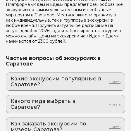
Отправить
Платформа «Идем и Едем» предлагает разнообразные
экскурсии по самым увлекательным и необычным
маршрутам в Саратове. Местные жители организуют
как индивидуальные, так и групповые экскурсии в
любое время. Получить актуальное расписание на
август-декабрь 2026 года и забронировать экскурсию
можно онлайн. Цены на экскурсии на «Идем и Едем»
начинаются от 2300 рублей.
Частые вопросы об экскурсиях в
Саратове
Какие экскурсии популярные в
Саратове?
1. Рыбалка с гидом в окрестностях Саратова:
Волга покажет характер — а вы покажете
Какого гида выбрать в
класс!
Саратове?
Подарите другу впечатление, а не очередную
кружку
1. Максим.К 809
2. Уникальная гастроэкскурсия по Саду
Как заказать экскурсии по
2. Мария.Е 213
Неправильных скульптур Юрия Карамзина
музеям Саратова?