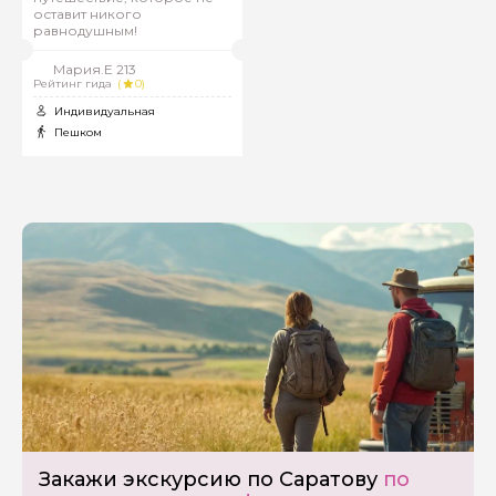
оставит никого
равнодушным!
Мария.Е 213
Рейтинг гида
(
0)
Индивидуальная
Пешком
Задайте свой вопрос гиду
Закажи экскурсию по Саратову
по