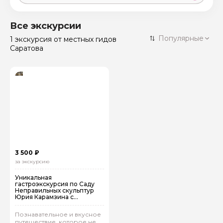
Москва
59 экскурсий
Россия
Все экскурсии
Санкт-Петербург
Популярные
1 экскурсия
от местных гидов
50 экскурсий
Россия
Саратова
Нижний Новгород
49 экскурсий
Россия
Калининград
28 экскурсий
Россия
Кисловодск
20 экскурсий
Россия
Дербент
17 экскурсий
Россия
3 500 ₽
за экскурсию
Уникальная
гастроэкскурсия по Саду
Неправильных скульптур
Юрия Карамзина с
дегустацией сыров!
Познавательное и вкусное
путешествие, которое не