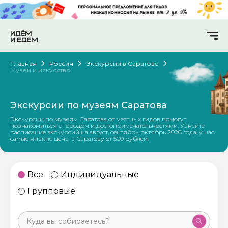
Главная
Россия
Экскурсии в Саратове
Музеи и искусство
Экскурсии по музеям Саратова
Экскурсии по музеям Саратова от местных гидов помогут
познакомиться с городом и достопримечательностями. Узнайте
расписание экскурсий на август, сентябрь, октябрь 2026 года, у нас
самые низкие цены в Саратову от 500 рублей.
Все
Индивидуальные
Групповые