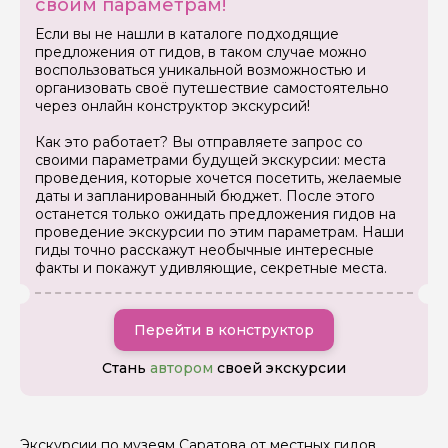
своим параметрам!
Как вас зовут
Если вы не нашли в каталоге подходящие
предложения от гидов, в таком случае можно
воспользоваться уникальной возможностью и
Ваша электронная почта
организовать своё путешествие самостоятельно
через онлайн конструктор экскурсий!
Как это работает? Вы отправляете запрос со
Ваш номер телефона
своими параметрами будущей экскурсии: места
проведения, которые хочется посетить, желаемые
даты и запланированный бюджет. После этого
останется только ожидать предложения гидов на
Вопросы и комментарии
проведение экскурсии по этим параметрам. Наши
Если у вас есть интересующие вопросы, можете их
гиды точно расскажут необычные интересные
задать
факты и покажут удивляющие, секретные места.
Перейти в конструктор
Стань
автором
своей экскурсии
Я даю своё согласие на обработку персональных
данных
Экскурсии по музеям Саратова от местных гидов.