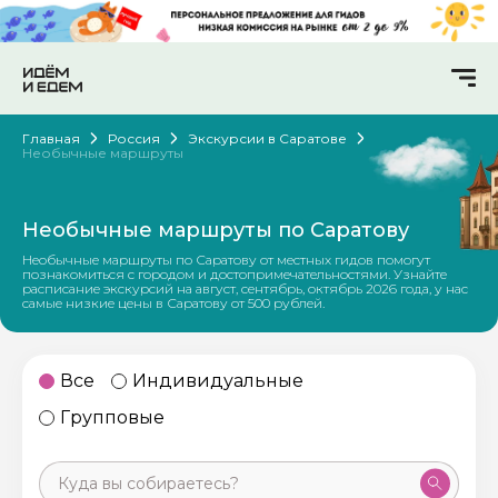
Главная
Россия
Экскурсии в Саратове
Необычные маршруты
Необычные маршруты по Саратову
Необычные маршруты по Саратову от местных гидов помогут
познакомиться с городом и достопримечательностями. Узнайте
расписание экскурсий на август, сентябрь, октябрь 2026 года, у нас
самые низкие цены в Саратову от 500 рублей.
Все
Индивидуальные
Групповые