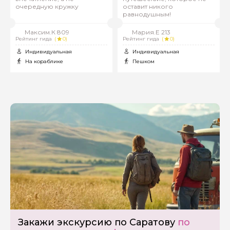
очередную кружку
оставит никого
равнодушным!
Максим.К 809
Мария.Е 213
Рейтинг гида
(
0)
Рейтинг гида
(
0)
Индивидуальная
Индивидуальная
На кораблике
Пешком
Закажи экскурсию по Саратову
по
Задайте свой вопрос гиду