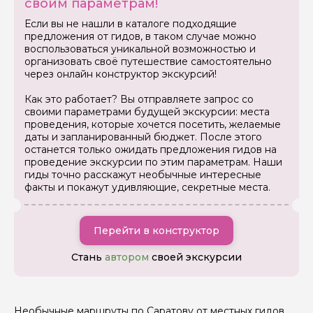
своим параметрам!
Как вас зовут
Если вы не нашли в каталоге подходящие
предложения от гидов, в таком случае можно
воспользоваться уникальной возможностью и
Ваша электронная почта
организовать своё путешествие самостоятельно
через онлайн конструктор экскурсий!
Как это работает? Вы отправляете запрос со
Ваш номер телефона
своими параметрами будущей экскурсии: места
проведения, которые хочется посетить, желаемые
даты и запланированный бюджет. После этого
останется только ожидать предложения гидов на
проведение экскурсии по этим параметрам. Наши
Вопросы и комментарии
гиды точно расскажут необычные интересные
Если у вас есть интересующие вопросы, можете их
задать
факты и покажут удивляющие, секретные места.
Перейти в конструктор
Стань
автором
своей экскурсии
Я даю своё согласие на обработку персональных
данных
Необычные маршруты по Саратову от местных гидов.