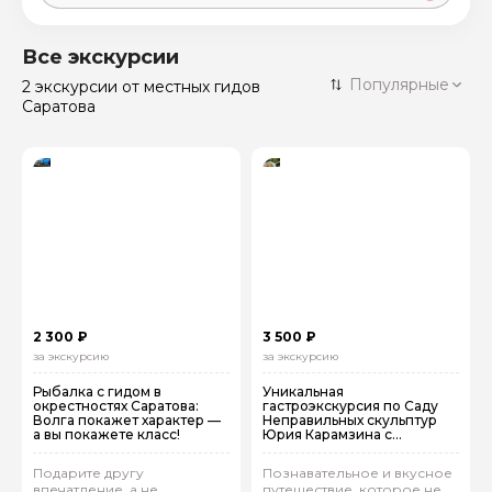
Москва
59 экскурсий
Россия
Все экскурсии
Санкт-Петербург
Популярные
2 экскурсии
от местных гидов
50 экскурсий
Россия
Саратова
Нижний Новгород
49 экскурсий
Россия
Калининград
28 экскурсий
Россия
Кисловодск
20 экскурсий
Россия
Дербент
17 экскурсий
Россия
2 300 ₽
3 500 ₽
за экскурсию
за экскурсию
Рыбалка с гидом в
Уникальная
окрестностях Саратова:
гастроэкскурсия по Саду
Волга покажет характер —
Неправильных скульптур
а вы покажете класс!
Юрия Карамзина с
дегустацией сыров!
Подарите другу
Познавательное и вкусное
впечатление, а не
путешествие, которое не