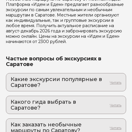
Платформа «Идем и Едем» предлагает разнообразные
Отправить
экскурсии по самым увлекательным и необычным
маршрутам в Саратове. Местные жители организуют
как индивидуальные, так и групповые экскурсии в
любое время. Получить актуальное расписание на
август-декабрь 2026 года и забронировать экскурсию
можно онлайн. Цены на экскурсии на «Идем и Едем»
начинаются от 2300 рублей.
Частые вопросы об экскурсиях в
Саратове
Какие экскурсии популярные в
Саратове?
1. Рыбалка с гидом в окрестностях Саратова:
Волга покажет характер — а вы покажете
Какого гида выбрать в
класс!
Саратове?
Подарите другу впечатление, а не очередную
кружку
1. Мария.Е 213
2. Уникальная гастроэкскурсия по Саду
Как заказать необычные
2. Максим.К 809
Неправильных скульптур Юрия Карамзина
маршруты по Саратову?