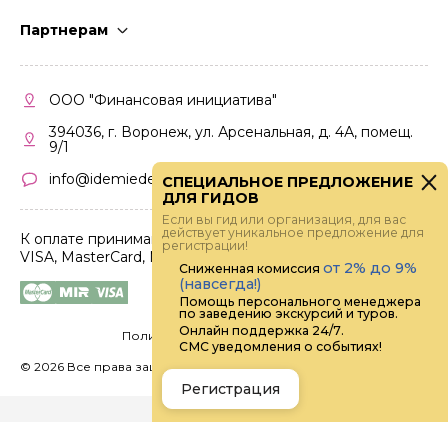
Стать гидом
Партнерам
Частые вопросы
Стать партнером
Правила работы
Кабинет партнера
ООО "Финансовая инициатива"
Правила участия
394036, г. Воронеж, ул. Арсенальная, д. 4А, помещ.
9/1
info@idemiedem.ru
СПЕЦИАЛЬНОЕ ПРЕДЛОЖЕНИЕ
ДЛЯ ГИДОВ
Если вы гид или организация, для вас
действует уникальное предложение для
К оплате принимаются карты
регистрации!
VISA, MasterCard, МИР
от 2% до 9%
Сниженная комиссия
(навсегда!)
Помощь персонального менеджера
по заведению экскурсий и туров.
Онлайн поддержка 24/7.
Политика конфиденциальности
СМС уведомления о событиях!
©
2026 Все права защищены.
Digital
Регистрация