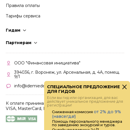
Правила оплаты
Тарифы сервиса
Гидам
Стать гидом
Партнерам
Частые вопросы
Стать партнером
Правила работы
Кабинет партнера
ООО "Финансовая инициатива"
Правила участия
394036, г. Воронеж, ул. Арсенальная, д. 4А, помещ.
9/1
info@idemiedem.ru
СПЕЦИАЛЬНОЕ ПРЕДЛОЖЕНИЕ
ДЛЯ ГИДОВ
Если вы гид или организация, для вас
действует уникальное предложение для
К оплате принимаются карты
регистрации!
VISA, MasterCard, МИР
от 2% до 9%
Сниженная комиссия
(навсегда!)
Помощь персонального менеджера
по заведению экскурсий и туров.
Онлайн поддержка 24/7.