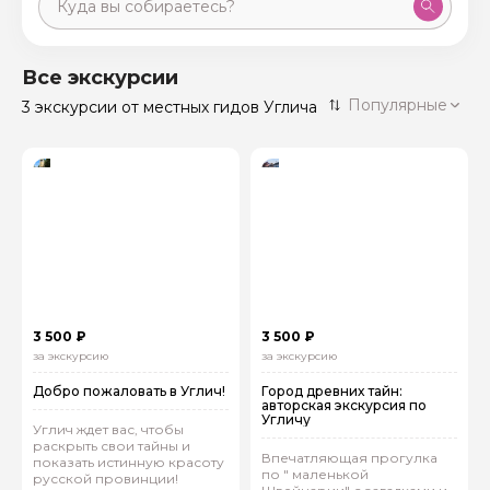
Москва
59 экскурсий
Россия
Все экскурсии
Санкт-Петербург
Популярные
3 экскурсии
от местных гидов Углича
50 экскурсий
Россия
Нижний Новгород
49 экскурсий
Россия
Калининград
28 экскурсий
Россия
Кисловодск
20 экскурсий
Россия
Дербент
17 экскурсий
3 500 ₽
3 500 ₽
Россия
за экскурсию
за экскурсию
Добро пожаловать в Углич!
Город древних тайн:
авторская экскурсия по
Угличу
Углич ждет вас, чтобы
раскрыть свои тайны и
Впечатляющая прогулка
показать истинную красоту
по " маленькой
русской провинции!