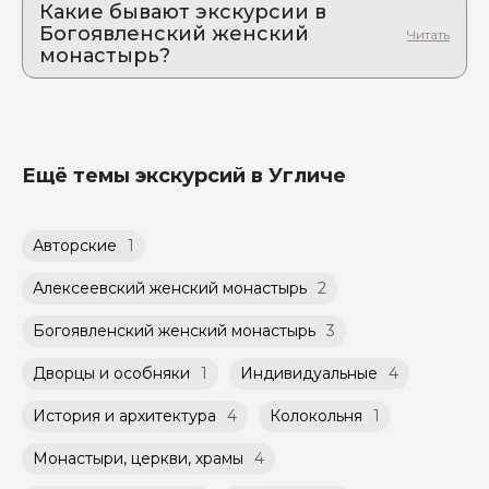
экскурсии. Точное место встречи мы пришлем вам
Какие бывают экскурсии в
на странице тура) и после оплаты за Вами
подтверждения гидом.
сразу после внесения предоплаты. Изменить место
закрепляется бронь на проведение
Богоявленский женский
встречи Вы также можете по согласованию с
После внесения предоплаты в размере 9%
экскурсии/тура в конкретную дату и время.
монастырь?
гидом при заказе индивидуальной экскурсии.
от стоимости экскурсии, за 24 часа до
До внесения Вами предоплаты место могут
Индивидуальные экскурсии в
начала, Вам станет доступен билет в личном
забронировать другие путешественники.
Богоявленский женский монастырь гид
кабинете.
проведет для вас и вашей компании или
Оплата гиду. Оставшуюся часть 81-91% от
семьи. При бронировании
стоимости экскурсии, 97-98% от стоимости
индивидуальной экскурсии Вам
тура Вы оплачиваете при встрече с гидом.
Ещё темы экскурсий в Угличе
предоставляется возможность выбрать
Возможность оплатить картой или
удобное для Вас время и дату проведения
переводом с карты на карту Вы можете
экскурсии из доступных в календаре гида.
обсудить с гидом заранее.
Авторские
1
Оплата многодневного тура происходит
Групповые экскурсии проходят по
заблаговременно до начала путешествия,
расписанию, составленному гидом.
при наличии такой возможности,
Алексеевский женский монастырь
2
Помимо Вас, на групповой экскурсии могут
указанной на странице самого тура и
быть незнакомые для Вас люди.
заключенного между Организатором и
Богоявленский женский монастырь
3
Агрегатором дополнительного соглашения
Мини-группы проводятся на тех же
к Оферте Сервиса.
Дворцы и особняки
1
Индивидуальные
4
условиях, что и групповые, но с количество
участников ограничено (группа может быть
Способы оплаты на сайте: Картой
История и архитектура
4
Колокольня
1
не более 10 человек)
российского банка можно оплатить любую
экскурсию.
Монастыри, церкви, храмы
4