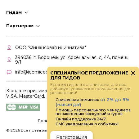
Гидам
Стать гидом
Партнерам
Частые вопросы
Стать партнером
Правила работы
Кабинет партнера
ООО "Финансовая инициатива"
Правила участия
394036, г. Воронеж, ул. Арсенальная, д. 4А, помещ.
9/1
info@idemiedem.ru
СПЕЦИАЛЬНОЕ ПРЕДЛОЖЕНИЕ
ДЛЯ ГИДОВ
Если вы гид или организация, для вас
действует уникальное предложение для
К оплате принимаются карты
регистрации!
VISA, MasterCard, МИР
от 2% до 9%
Сниженная комиссия
(навсегда!)
Помощь персонального менеджера
по заведению экскурсий и туров.
Онлайн поддержка 24/7.
Политика конфиденциальности
СМС уведомления о событиях!
©
2026 Все права защищены.
Digital
Регистрация