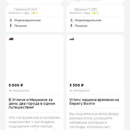
открытиями
Галина.Р 247
Ирина.П 239
Рейтинг гида
(
0)
Рейтинг гида
(
0)
Индивидуальная
Индивидуальная
Пешком
Пешком
5 000 ₽
3 300 ₽
за экскурсию
за экскурсию
В Угличе и Мышкине за
Углич: машина времени на
день: два города в одном
берегу Волги
путешествии!
Вы окунетесь в атмосферу
Это погружение в историю,
разных эпох, услышите
знакомство с легендами,
забавные истории и
ощущение себя частью
легенды, которых нет