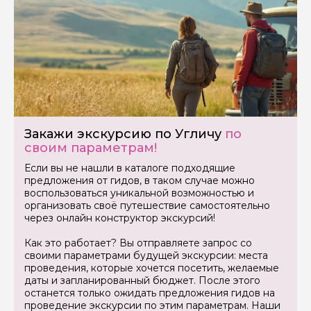
Задайте свой вопрос гиду
Как вас зовут
Ваша электронная почта
Ваш номер телефона
Закажи экскурсию по Угличу
по
своим параметрам!
Если вы не нашли в каталоге подходящие
предложения от гидов, в таком случае можно
Вопросы и комментарии
воспользоваться уникальной возможностью и
Если у вас есть интересующие вопросы, можете их
задать
организовать своё путешествие самостоятельно
через онлайн конструктор экскурсий!
Как это работает? Вы отправляете запрос со
своими параметрами будущей экскурсии: места
проведения, которые хочется посетить, желаемые
даты и запланированный бюджет. После этого
останется только ожидать предложения гидов на
Я даю своё согласие на обработку персональных
проведение экскурсии по этим параметрам. Наши