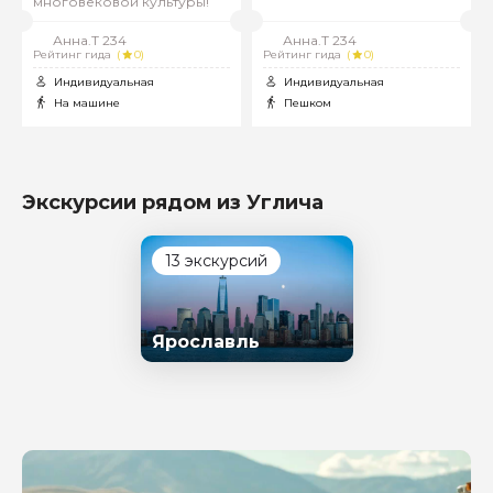
многовековой культуры!
путеводителях
Анна.Т 234
Анна.Т 234
Рейтинг гида
(
0)
Рейтинг гида
(
0)
Индивидуальная
Индивидуальная
На машине
Пешком
Экскурсии рядом из Углича
13 экскурсий
Ярославль