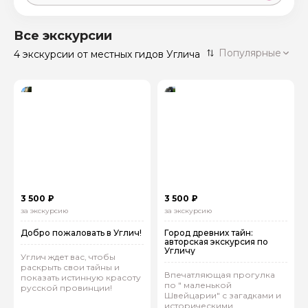
Москва
59 экскурсий
Россия
Все экскурсии
Санкт-Петербург
Популярные
4 экскурсии
от местных гидов Углича
50 экскурсий
Россия
Нижний Новгород
49 экскурсий
Россия
Калининград
28 экскурсий
Россия
Кисловодск
20 экскурсий
Россия
Дербент
17 экскурсий
3 500 ₽
3 500 ₽
Россия
за экскурсию
за экскурсию
Добро пожаловать в Углич!
Город древних тайн:
авторская экскурсия по
Угличу
Углич ждет вас, чтобы
раскрыть свои тайны и
Впечатляющая прогулка
показать истинную красоту
по " маленькой
русской провинции!
Швейцарии" с загадками и
историческими