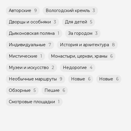
переводом с карты на карту Вы можете
доступных в календаре гида.
обсудить с гидом заранее.
Авторские
9
Вологодский кремль
3
Оплата многодневного тура происходит
Групповые экскурсии проходят по
заблаговременно до начала путешествия,
расписанию, составленному гидом.
при наличии такой возможности,
Дворцы и особняки
3
Для детей
5
Помимо Вас, на групповой экскурсии могут
указанной на странице самого тура и
быть незнакомые для Вас люди.
заключенного между Организатором и
Дьяконовская поляна
1
За городом
3
Агрегатором дополнительного соглашения
Мини-группы проводятся на тех же
к Оферте Сервиса.
Индивидуальные
7
История и архитектура
8
условиях, что и групповые, но с количество
участников ограничено (группа может быть
Способы оплаты на сайте: Картой
Мистические
1
Монастыри, церкви, храмы
6
не более 10 человек)
российского банка можно оплатить любую
экскурсию.
Музеи и искусство
2
Недорогие
4
Необычные маршруты
9
Новые
6
Новые
6
Обзорные
5
Пешие
6
Смотровые площадки
1