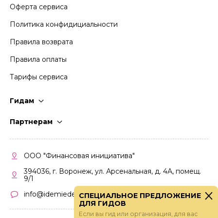
Оферта сервиса
Политика конфидициальности
Правила возврата
Правила оплаты
Тарифы сервиса
Гидам
Стать гидом
Партнерам
Частые вопросы
Стать партнером
Правила работы
Кабинет партнера
ООО "Финансовая инициатива"
Правила участия
394036, г. Воронеж, ул. Арсенальная, д. 4А, помещ.
9/1
info@idemiedem.ru
СПЕЦИАЛЬНОЕ ПРЕДЛОЖЕНИЕ
ДЛЯ ГИДОВ
Если вы гид или организация, для вас