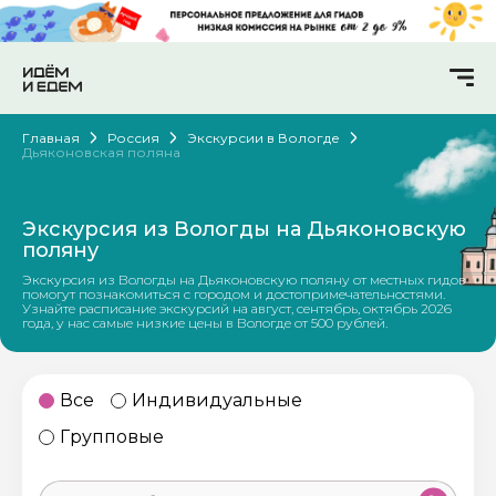
Главная
Россия
Экскурсии в Вологде
Дьяконовская поляна
Экскурсия из Вологды на Дьяконовскую
поляну
Экскурсия из Вологды на Дьяконовскую поляну от местных гидов
помогут познакомиться с городом и достопримечательностями.
Узнайте расписание экскурсий на август, сентябрь, октябрь 2026
года, у нас самые низкие цены в Вологде от 500 рублей.
Все
Индивидуальные
Групповые