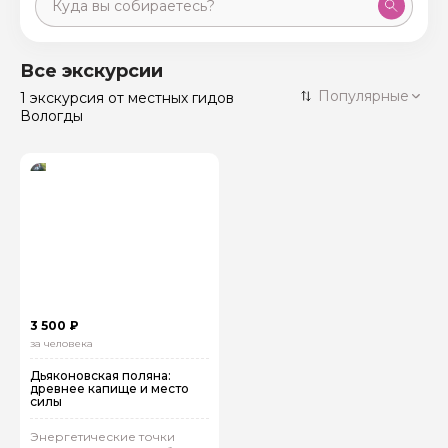
Москва
59 экскурсий
Россия
Все экскурсии
Санкт-Петербург
Популярные
1 экскурсия
от местных гидов
50 экскурсий
Россия
Вологды
Нижний Новгород
49 экскурсий
Россия
Калининград
28 экскурсий
Россия
Кисловодск
20 экскурсий
Россия
Дербент
17 экскурсий
Россия
3 500 ₽
за человека
Дьяконовская поляна:
древнее капище и место
силы
Энергетические точки