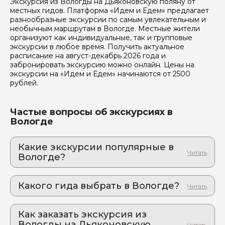
Экскурсия из Вологды на Дьяконовскую поляну от
местных гидов. Платформа «Идем и Едем» предлагает
разнообразные экскурсии по самым увлекательным и
необычным маршрутам в Вологде. Местные жители
Я даю своё согласие на обработку персональных
организуют как индивидуальные, так и групповые
данных
экскурсии в любое время. Получить актуальное
расписание на август-декабрь 2026 года и
забронировать экскурсию можно онлайн. Цены на
Отправить
экскурсии на «Идем и Едем» начинаются от 2500
рублей.
Частые вопросы об экскурсиях в
Вологде
Какие экскурсии популярные в
Вологде?
1. Вологодский детинец: грандиозный
замысел и секретные планы Ивана
Какого гида выбрать в Вологде?
Грозного
Форточка в Европу: как Вологда чуть не стала
1. Елена.У 405
сердцем российской империи
Как заказать экскурсия из
2. Максим.М 622
2. Открывая деревянное царство
Вологды на Дьяконовскую