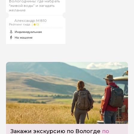
Вологодчины: где набрать
“живой воды” и загадать
желание
Александр.М 810
Рейтинг гида
(
0)
Индивидуальная
На машине
Закажи экскурсию по Вологде
по