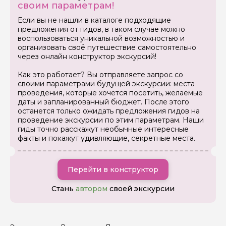
своим параметрам!
Если вы не нашли в каталоге подходящие
предложения от гидов, в таком случае можно
воспользоваться уникальной возможностью и
организовать своё путешествие самостоятельно
Задайте свой вопрос гиду
через онлайн конструктор экскурсий!
Как вас зовут
Как это работает? Вы отправляете запрос со
своими параметрами будущей экскурсии: места
проведения, которые хочется посетить, желаемые
Ваша электронная почта
даты и запланированный бюджет. После этого
останется только ожидать предложения гидов на
проведение экскурсии по этим параметрам. Наши
гиды точно расскажут необычные интересные
Ваш номер телефона
факты и покажут удивляющие, секретные места.
Перейти в конструктор
Вопросы и комментарии
Если у вас есть интересующие вопросы, можете их
Стань
автором
своей экскурсии
задать