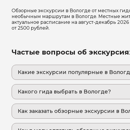
Обзорные экскурсии в Вологде от местных гид
необычным маршрутам в Вологде. Местные жите
актуальное расписание на август-декабрь 202
от 2500 рублей.
Частые вопросы об экскурсия
Какие экскурсии популярные в Вологд
1. Дьяконовская поляна: древнее капище и 
Энергетические точки Вологодчины: где наб
Какого гида выбрать в Вологде?
2. Открывая деревянное царство
1. Александр.М 810
Узнайте уникальный мир Вологды
Как заказать обзорные экскурсии в Во
2. Людмила.Ш 813
3. Кириллов и Ферапонтово - заповедные м
Они шли вместе, но построили порознь: как 
3. Максим.М 622
Как оформить экскурсию на сайте «Идем и Е
4. Вологодский детинец: грандиозный замыс