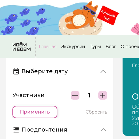
Главная
Экскурсии
Туры
Блог
О прое
Гл
Выберите дату
О
Участники
Об
Применить
Сбросить
по
Уз
20
Предпочтения