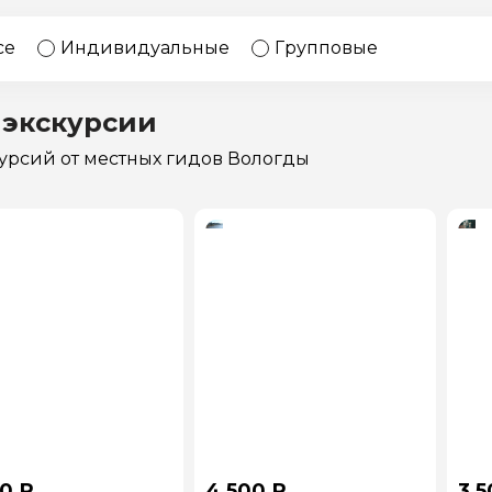
17 экскурсий
Россия
се
Индивидуальные
Групповые
 экскурсии
курсий
от местных гидов Вологды
0 ₽
4 500 ₽
3 5