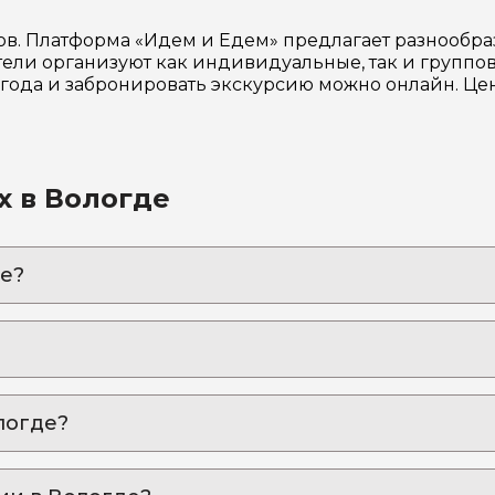
ов. Платформа «Идем и Едем» предлагает разнообр
ли организуют как индивидуальные, так и группов
6 года и забронировать экскурсию можно онлайн. Ц
х в Вологде
е?
место силы
рать “живой воды” и загадать желание
логде?
еста Вологодчины
два монаха не поделили Север (и это прекрасно!)
дем»:
ел и секретные планы Ивана Грозного