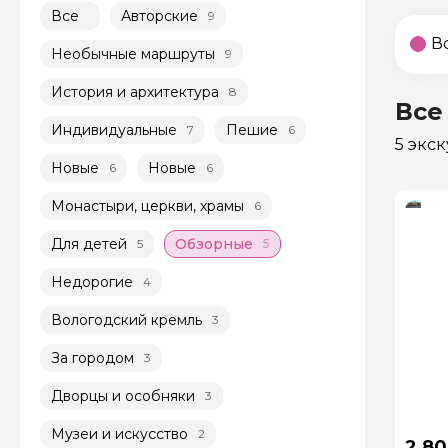
Все
Авторские
9
В
Необычные маршруты
9
История и архитектура
8
Все
Индивидуальные
Пешие
7
6
5 экс
Новые
Новые
6
6
Монастыри, церкви, храмы
6
Для детей
Обзорные
5
5
Недорогие
4
Вологодский кремль
3
За городом
3
Дворцы и особняки
3
Музеи и искусство
2
2 80