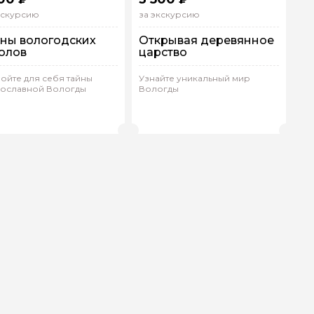
кскурсию
за экскурсию
ны вологодских
Открывая деревянное
олов
царство
ойте для себя тайны
Узнайте уникальный мир
ешком
Пешком
ославной Вологды
Вологды
ндивидуальная
Индивидуальная
аксим.М 622
(
0)
Максим.М 622
(
0)
Рейтинг гида
Рейтинг гида
ер телефона