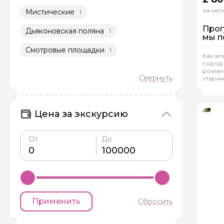
за чел
Мистические
1
Прог
Дьяконовская поляна
1
мы п
Смотровые площадки
Пе
1
Как вл
Ин
город 
роман
стари
Рейтинг
Але
Цена за экскурсию
От
До
Задайте св
Как вас зовут
Применить
Сбросить