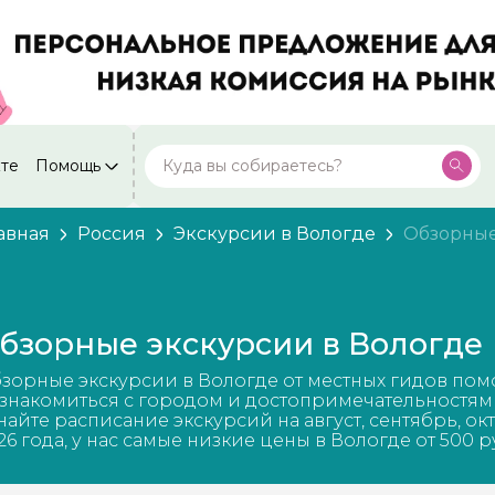
кте
Помощь
Москва
Посмотреть все города
59 экскурсий
Россия
авная
Россия
Экскурсии в Вологде
Обзорны
Санкт-Петербург
50 экскурсий
Россия
Нижний Новгород
49 экскурсий
бзорные экскурсии в Вологде
Россия
Калининград
зорные экскурсии в Вологде от местных гидов пом
28 экскурсий
Россия
знакомиться с городом и достопримечательностям
найте расписание экскурсий на август, сентябрь, ок
Кисловодск
26 года, у нас самые низкие цены в Вологде от 500 р
20 экскурсий
Россия
Дербент