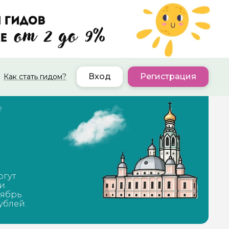
Вход
Регистрация
Как стать гидом?
е
огут
и.
тябрь
ублей.