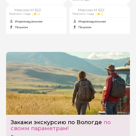
Максим.М 622
Максим.М 622
Рейтинг гида
(
0)
Рейтинг гида
(
0)
Индивидуальная
Индивидуальная
Вопросы и комментарии
Пешком
Пешком
Если у вас есть интересующие вопросы, можете их
задать
Я даю своё согласие на обработку персональных
данных
Отправить
Закажи экскурсию по Вологде
по
своим параметрам!