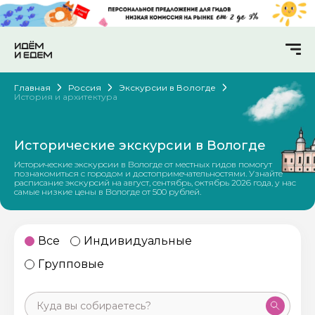
Главная
Россия
Экскурсии в Вологде
История и архитектура
Исторические экскурсии в Вологде
Исторические экскурсии в Вологде от местных гидов помогут
познакомиться с городом и достопримечательностями. Узнайте
расписание экскурсий на август, сентябрь, октябрь 2026 года, у нас
самые низкие цены в Вологде от 500 рублей.
Все
Индивидуальные
Групповые