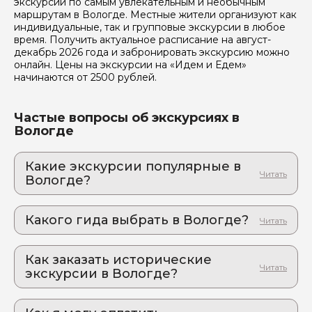
экскурсии по самым увлекательным и необычным
маршрутам в Вологде. Местные жители организуют как
индивидуальные, так и групповые экскурсии в любое
время. Получить актуальное расписание на август-
декабрь 2026 года и забронировать экскурсию можно
онлайн. Цены на экскурсии на «Идем и Едем»
начинаются от 2500 рублей.
Частые вопросы об экскурсиях в
Вологде
Какие экскурсии популярные в
Вологде?
1. Открывая деревянное царство
Узнайте уникальный мир Вологды
Какого гида выбрать в Вологде?
2. Любовь моя, Вологда: город, в который
1. Ирина.О 815
возвращаются
Настоящий Север за 150 минут: неброская красота,
Как заказать исторические
2. Александр.М 810
которая западает в душу.
экскурсии в Вологде?
3. Елена.У 405
3. Прогуляемся, дружок, мы по Вологде
Как оформить экскурсию на сайте «Идем и
4. Людмила.Ш 813
кружок
Едем»: