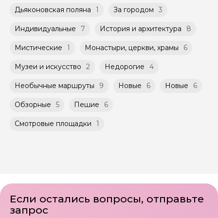
при наличии такой возможности,
указанной на странице самого тура и
Дьяконовская поляна
1
За городом
3
Мини-группы проводятся на тех же
заключенного между Организатором и
условиях, что и групповые, но с количество
Агрегатором дополнительного соглашения
Индивидуальные
7
История и архитектура
8
участников ограничено (группа может быть
к Оферте Сервиса.
не более 10 человек)
Мистические
1
Монастыри, церкви, храмы
6
Способы оплаты на сайте: Картой
российского банка можно оплатить любую
Музеи и искусство
2
Недорогие
4
экскурсию.
Необычные маршруты
9
Новые
6
Новые
6
Обзорные
5
Пешие
6
Смотровые площадки
1
Если остались вопросы, отправьте
запрос