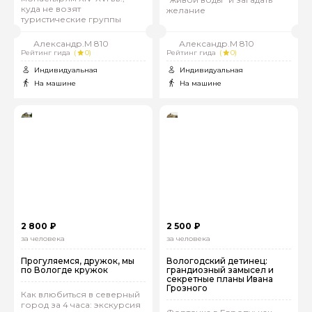
куда не возят
желание
туристические группы
Александр.М 810
Александр.М 810
Рейтинг гида
(
0)
Рейтинг гида
(
0)
Индивидуальная
Индивидуальная
На машине
На машине
2 800 ₽
2 500 ₽
за человека
за человека
Прогуляемся, дружок, мы
Вологодский детинец:
по Вологде кружок
грандиозный замысел и
секретные планы Ивана
Грозного
Как влюбиться в северный
город за 4 часа: экскурсия