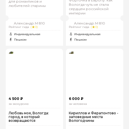
Форточка в Европу: как
для романтиков и
Вологда чуть не стала
любителей старины
сердцем российской
империи
Александр.М 810
Александр.М 810
Рейтинг гида
(
0)
Рейтинг гида
(
0)
Индивидуальная
Индивидуальная
Пешком
Пешком
4 500 ₽
6 000 ₽
за экскурсию
за человека
Любовь моя, Вологда:
Кириллов и Ферапонтово -
город, в который
заповедные места
возвращаются
Вологодчины