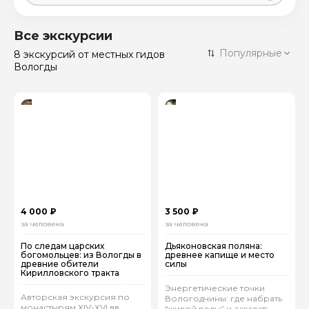
Москва
59 экскурсий
Россия
Все экскурсии
Санкт-Петербург
Популярные
8 экскурсий
от местных гидов
50 экскурсий
Россия
Вологды
Нижний Новгород
49 экскурсий
Россия
Калининград
28 экскурсий
Россия
Кисловодск
20 экскурсий
Россия
Дербент
17 экскурсий
Россия
4 000 ₽
3 500 ₽
за человека
за человека
По следам царских
Дьяконовская поляна:
богомольцев: из Вологды в
древнее капище и место
древние обители
силы
Кирилловского тракта
Энергетические точки
Авторская экскурсия по
Вологодчины: где набрать
монастырям XIV-XVI вв.,
“живой воды” и загадать