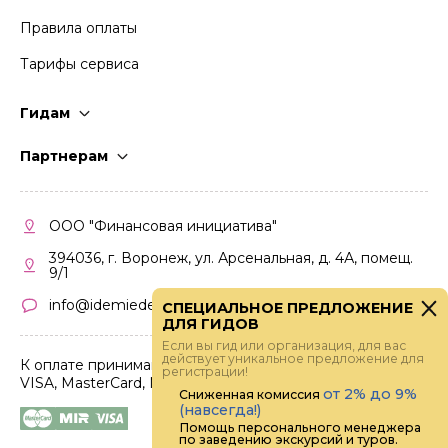
Правила оплаты
Тарифы сервиса
Гидам
Стать гидом
Партнерам
Частые вопросы
Стать партнером
Правила работы
Кабинет партнера
ООО "Финансовая инициатива"
Правила участия
394036, г. Воронеж, ул. Арсенальная, д. 4А, помещ.
9/1
info@idemiedem.ru
СПЕЦИАЛЬНОЕ ПРЕДЛОЖЕНИЕ
ДЛЯ ГИДОВ
Если вы гид или организация, для вас
действует уникальное предложение для
К оплате принимаются карты
регистрации!
VISA, MasterCard, МИР
от 2% до 9%
Сниженная комиссия
(навсегда!)
Помощь персонального менеджера
по заведению экскурсий и туров.