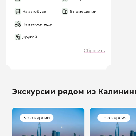
На автобусе
В помещении
На велосипеде
Другой
Сбросить
Экскурсии рядом из Калинин
3 экскурсии
1 экскурсия