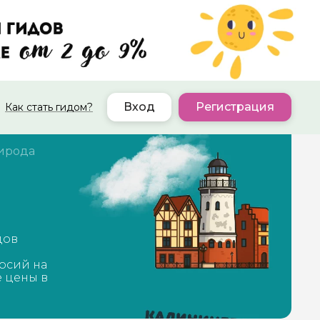
Вход
Регистрация
Как стать гидом?
ирода
дов
рсий на
е цены в