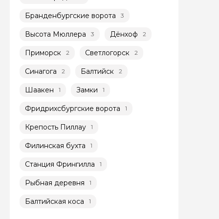
Бранденбургские ворота
3
Высота Мюллера
Дёнхоф
3
2
Приморск
Светлогорск
2
2
Синагога
Балтийск
2
2
Задайте св
Шаакен
Замки
1
1
Как вас зовут
Фридрихсбургские ворота
1
Крепость Пиллау
1
Вопросы и комме
Филинская бухта
1
Если у вас есть инт
Станция Фрингилла
1
Рыбная деревня
1
Балтийская коса
1