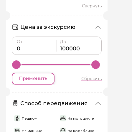
Я даю своё согласие 
персональных данны
Цена за экскурсию
Отправить
От
До
Применить
Сбросить
Способ передвижения
Пешком
На мотоцикле
На машине
На кораблике