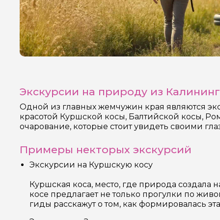
Экскурсии на природу из Калининг
Одной из главных жемчужин края являются эк
красотой Куршской косы, Балтийской косы, Ро
очарование, которые стоит увидеть своими гла
Примеры некторых экскурсий
Экскурсии на Куршскую косу
Куршская коса, место, где природа создала
косе предлагает не только прогулки по жи
гиды расскажут о том, как формировалась эт