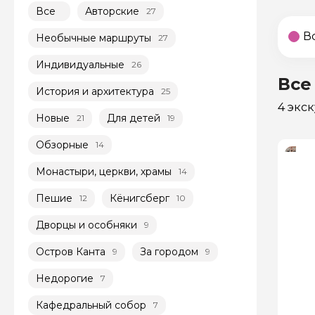
Все
Авторские
27
В
Необычные маршруты
27
Индивидуальные
26
Все
История и архитектура
25
4 экс
Новые
Для детей
21
19
Обзорные
14
Монастыри, церкви, храмы
14
Пешие
Кёнигсберг
12
10
Дворцы и особняки
9
Остров Канта
За городом
9
9
Недорогие
7
Кафедральный собор
7