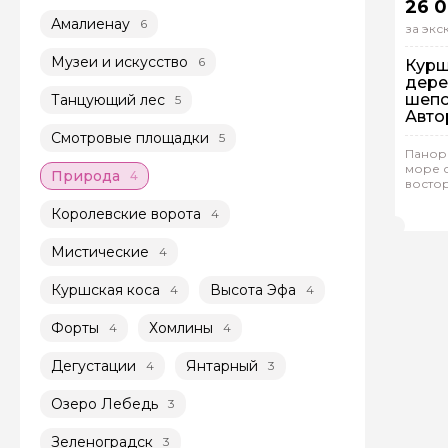
26 
Амалиенау
6
за эк
Музеи и искусство
6
Курш
дере
шепо
Танцующий лес
5
Авто
из К
Смотровые площадки
5
На 
Панор
море с
Природа
4
Ин
востор
Оле
Королевские ворота
4
Мистические
4
Куршская коса
Высота Эфа
4
4
Форты
Хомлины
4
4
Дегустации
Янтарный
4
3
Озеро Лебедь
3
Зеленоградск
3