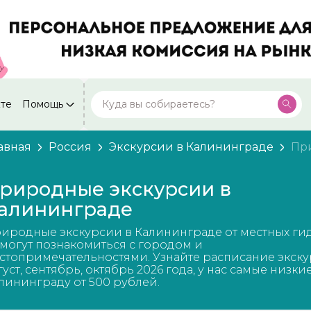
кте
Помощь
Москва
Посмотреть все города
59 экскурсий
Россия
авная
Россия
Экскурсии в Калининграде
Пр
Санкт-Петербург
50 экскурсий
Россия
риродные экскурсии в
Нижний Новгород
алининграде
49 экскурсий
Россия
иродные экскурсии в Калининграде от местных ги
Калининград
28 экскурсий
могут познакомиться с городом и
Россия
стопримечательностями. Узнайте расписание экску
густ, сентябрь, октябрь 2026 года, у нас самые низки
Кисловодск
20 экскурсий
лининграду от 500 рублей.
Россия
Дербент