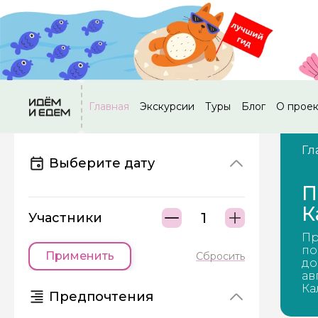
Главная
Экскурсии
Туры
Блог
О прое
Гл
Выберите дату
П
К
Участники
Пр
по
Применить
Сбросить
до
ав
Ка
Предпочтения