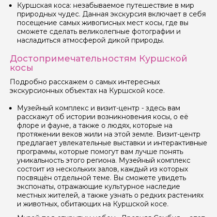
Куршская коса: незабываемое путешествие в мир
природных чудес. Данная экскурсия включает в себя
Ваша электронная почта
посещение самых живописных мест косы, где вы
сможете сделать великолепные фотографии и
насладиться атмосферой дикой природы.
Ваш номер телефона
Достопримечательностям Куршской
косы
Подробно расскажем о самых интересных
экскурсионных объектах на Куршской косе.
Вопросы и комментарии
Если у вас есть интересующие вопросы, можете их
задать
Музейный комплекс и визит-центр - здесь вам
расскажут об истории возникновения косы, о её
флоре и фауне, а также о людях, которые на
протяжении веков жили на этой земле. Визит-центр
предлагает увлекательные выставки и интерактивные
программы, которые помогут вам лучше понять
уникальность этого региона. Музейный комплекс
состоит из нескольких залов, каждый из которых
Я даю своё согласие на обработку персональных
посвящён отдельной теме. Вы сможете увидеть
данных
экспонаты, отражающие культурное наследие
местных жителей, а также узнать о редких растениях
и животных, обитающих на Куршской косе.
Отправить