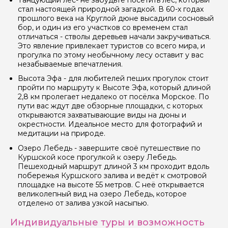
стал настоящей природной загадкой. В 60-х годах
прошлого века на Круглой дюне высадили сосновый
бор, и один из его участков со временем стал
отличаться - стволы деревьев начали закручиваться.
Это явление привлекает туристов со всего мира, и
прогулка по этому необычному лесу оставит у вас
незабываемые впечатления.
Высота Эфа - для любителей пеших прогулок стоит
пройти по маршруту к Высоте Эфа, который длиной
2,8 км пролегает недалеко от посёлка Морское. По
пути вас ждут две обзорные площадки, с которых
открываются захватывающие виды на дюны и
окрестности. Идеальное место для фотографий и
медитации на природе.
Озеро Лебедь - завершите своё путешествие по
Куршской косе прогулкой к озеру Лебедь.
Пешеходный маршрут длиной 3 км проходит вдоль
побережья Куршского залива и ведёт к смотровой
площадке на высоте 55 метров. С неё открывается
великолепный вид на озеро Лебедь, которое
отделено от залива узкой насыпью.
Индивидуальные туры и возможность