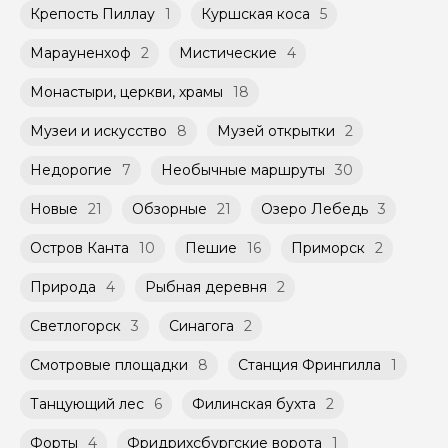
Крепость Пиллау
1
Куршская коса
5
Марауненхоф
2
Мистические
4
Монастыри, церкви, храмы
18
Музеи и искусство
8
Музей открытки
2
Недорогие
7
Необычные маршруты
30
Новые
21
Обзорные
21
Озеро Лебедь
3
Остров Канта
10
Пешие
16
Приморск
2
Природа
4
Рыбная деревня
2
Светлогорск
3
Синагога
2
Смотровые площадки
8
Станция Фрингилла
1
Танцующий лес
6
Филинская бухта
2
Форты
4
Фридрихсбургские ворота
1