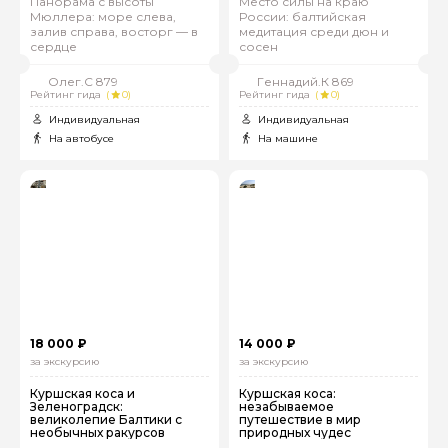
Панорама с высоты
Место силы на краю
Мюллера: море слева,
России: балтийская
залив справа, восторг — в
медитация среди дюн и
сердце
сосен
Олег.С 879
Геннадий.К 869
Рейтинг гида
(
0)
Рейтинг гида
(
0)
Индивидуальная
Индивидуальная
На автобусе
На машине
18 000 ₽
14 000 ₽
за экскурсию
за экскурсию
Куршская коса и
Куршская коса:
Зеленоградск:
незабываемое
великолепие Балтики с
путешествие в мир
необычных ракурсов
природных чудес