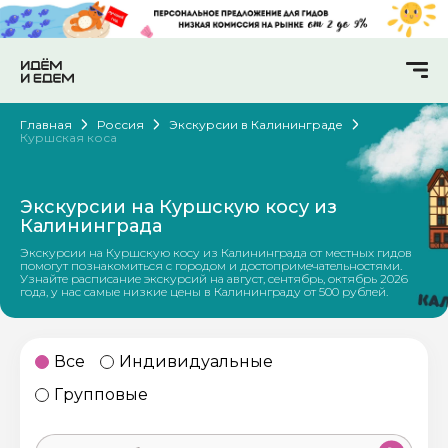
Главная
Россия
Экскурсии в Калининграде
Куршская коса
Экскурсии на Куршскую косу из
Калининграда
Экскурсии на Куршскую косу из Калининграда от местных гидов
помогут познакомиться с городом и достопримечательностями.
Узнайте расписание экскурсий на август, сентябрь, октябрь 2026
года, у нас самые низкие цены в Калининграду от 500 рублей.
Все
Индивидуальные
Групповые