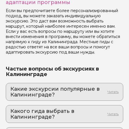
адаптации программы
Если вы предпочитаете более персонализированный
подход, вы можете заказать индивидуальную
экскурсию. Это даст вам возможность выбрать
маршрут, который наиболее интересен именно вам.
Если у вас есть вопросы по маршруту или вы хотите
внести изменения в программу, вы можете обратиться
напрямую к гиду из Калининграда. Местные гиды с
радостью ответят на все ваши вопросы и помогут
адаптировать экскурсию под ваши нужды.
Частые вопросы об экскурсиях в
Калининграде
Какие экскурсии популярные в
Калининграде?
1. От тюрьмы до семейного дела:
необычные судьбы готических замков
Какого гида выбрать в
История с привкусом прусских настоек: авторская
Калининграде?
экскурсия, которую нельзя пропустить
1. Виктория.Б 845
2. Нойроссгартен – великая история в