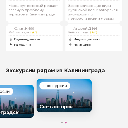
Маршрут, который решает
Завораживающие виды
главную проблему
Куршской косы: авторская
туристов в Калининграде
экскурсия по
нетуристическим местам.
Юлия.К 699
Андрей.Д 146
Рейтинг гида
(
0)
Рейтинг гида
(
0)
Индивидуальная
Индивидуальная
На машине
На машине
Экскурсии рядом из Калининграда
1 экскурсия
урсии
Светлогорск
градск