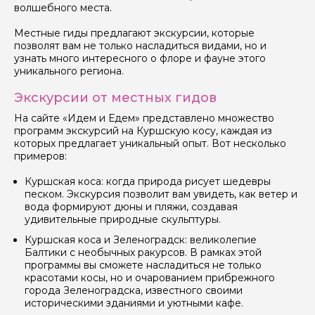
волшебного места.
Местные гиды предлагают экскурсии, которые
позволят вам не только насладиться видами, но и
узнать много интересного о флоре и фауне этого
уникального региона.
Экскурсии от местных гидов
На сайте «Идем и Едем» представлено множество
программ экскурсий на Куршскую косу, каждая из
которых предлагает уникальный опыт. Вот несколько
примеров:
Куршская коса: когда природа рисует шедевры
песком. Экскурсия позволит вам увидеть, как ветер и
вода формируют дюны и пляжи, создавая
удивительные природные скульптуры.
Куршская коса и Зеленоградск: великолепие
Балтики с необычных ракурсов. В рамках этой
программы вы сможете насладиться не только
Задайте свой вопрос гиду
красотами косы, но и очарованием прибрежного
города Зеленоградска, известного своими
Как вас зовут
историческими зданиями и уютными кафе.