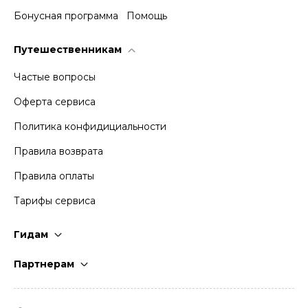
Бонусная программа
Помощь
Путешественникам
Частые вопросы
Оферта сервиса
Политика конфидициальности
Правила возврата
Правила оплаты
Тарифы сервиса
Гидам
Стать гидом
Партнерам
Частые вопросы
Стать партнером
Правила работы
Кабинет партнера