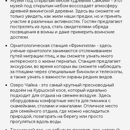
Музей под открытым небом «Древняя Самбия» - этот
музей под открытым небом воссоздаёт атмосферу
древней викингской деревни. Здесь вы сможете не
только увидеть, как жили наши предки, но и принять
участие в различных активностях. Гостям предлагают
пострелять из лука, стать свидетелями обряда
посвящения в воины и даже примерить воинские
доспехи.
Орнитологическая станция «Фрингилла» - здесь
учёные-орнитологи занимаются отслеживанием
путей миграции птиц, и вы сможете узнать много
интересного о жизни пернатых. Станция предлагает
экскурсии, во время которых вы сможете наблюдать
за птицами через специальные бинокли и телескопы,
а также узнать о важности охраны редких видов.
Озеро Чайка - это самый крупный пресноводный
водоём на Куршской косе, который идеально
подходит для отдыха на свежем воздухе. Здесь
оборудованы комфортные места для пикника с
скамейками, столами и мангалами. Отличное место
для семейного отдыха, где можно насладиться
природой, позагорать на берегу или просто
прогуляться вдоль воды.
Танцующий лес- не забудьте посетить лес, который