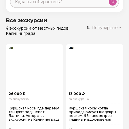
Москва
59 экскурсий
Россия
Все экскурсии
Санкт-Петербург
Популярные
4 экскурсии
от местных гидов
50 экскурсий
Россия
Калининграда
Нижний Новгород
49 экскурсий
Россия
Калининград
28 экскурсий
Россия
Кисловодск
20 экскурсий
Россия
Дербент
17 экскурсий
Россия
26 000 ₽
13 000 ₽
за экскурсию
за экскурсию
Куршская коса: где деревья
Куршская коса: когда
танцуют под шепот
природа рисует шедевры
Балтики. Авторская
песком. 98 километров
экскурсия из Калининграда
тишины и вдохновения