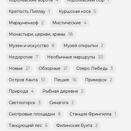
Королевские ворота
4
Королевский бор
1
Крепость Пиллау
1
Куршская коса
5
Марауненхоф
2
Мистические
4
Монастыри, церкви, храмы
18
Музеи и искусство
8
Музей открытки
2
Недорогие
7
Необычные маршруты
30
Новые
21
Обзорные
21
Озеро Лебедь
3
Остров Канта
10
Пешие
16
Приморск
2
Природа
4
Рыбная деревня
2
Светлогорск
3
Синагога
2
Смотровые площадки
8
Станция Фрингилла
1
Танцующий лес
6
Филинская бухта
2