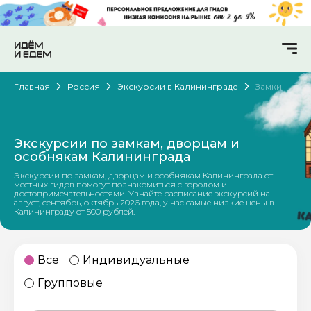
Главная
Россия
Экскурсии в Калининграде
Замки
Экскурсии по замкам, дворцам и
особнякам Калининграда
Экскурсии по замкам, дворцам и особнякам Калининграда от
местных гидов помогут познакомиться с городом и
достопримечательностями. Узнайте расписание экскурсий на
август, сентябрь, октябрь 2026 года, у нас самые низкие цены в
Калининграду от 500 рублей.
Все
Индивидуальные
Групповые