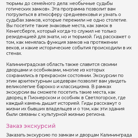
тюрьмы до семейного дела: необычные судьбы
готических замков». Эта программа позволит вам
погрузиться в атмосферу средневековья и узнать о
Ваша электронная почта
судьбах замков, которые пережили не одно столетие.
Вы посетите такие знаковые места, как замок в
Кенигсберге, который когда-то служил не только
резиденцией для знати, но и тюрьмой. Гид расскажет о
Ваш номер телефона
том, как менялась функция замков на протяжении
веков, и какие исторические события происходили в их
стенах.
Вопросы и комментарии
Калининградская область также славится своими
Если у вас есть интересующие вопросы, можете их
дворцами и особняками, многие из которых
задать
сохранились в прекрасном состоянии. Экскурсии по
этим архитектурным шедеврам позволят вам увидеть
великолепие барокко и классицизма. В рамках
экскурсии вы сможете посетить такие места, как
дворец в Пионерском и особняк в Светлогорске, где
каждый камень дышит историей. Гиды расскажут о
жизни их бывших владельцев и о том, как эти здания
были связаны с культурной жизнью региона.
Я даю своё согласие на обработку персональных
данных
Заказ экскурсий
Отправить
Заказать экскурсию по замкам и дворцам Калининграда