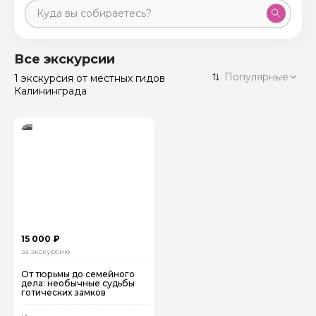
Москва
59 экскурсий
Россия
Все экскурсии
Санкт-Петербург
Популярные
1 экскурсия
от местных гидов
50 экскурсий
Россия
Калининграда
Нижний Новгород
49 экскурсий
Россия
Калининград
28 экскурсий
Россия
Кисловодск
20 экскурсий
Россия
Дербент
17 экскурсий
Россия
15 000 ₽
за экскурсию
От тюрьмы до семейного
дела: необычные судьбы
готических замков