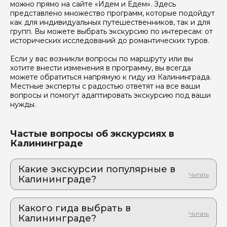
можно прямо на сайте «Идем и Едем». Здесь
представлено множество программ, которые подойдут
как для индивидуальных путешественников, так и для
групп. Вы можете выбрать экскурсию по интересам: от
исторических исследований до романтических туров.
Если у вас возникли вопросы по маршруту или вы
хотите внести изменения в программу, вы всегда
можете обратиться напрямую к гиду из Калининграда.
Местные эксперты с радостью ответят на все ваши
вопросы и помогут адаптировать экскурсию под ваши
нужды.
Частые вопросы об экскурсиях в
Калининграде
Какие экскурсии популярные в
Калининграде?
1. Куршская коса и Зеленоградск:
великолепие Балтики с необычных
Какого гида выбрать в
ракурсов
Калининграде?
Маршрут, который решает главную проблему