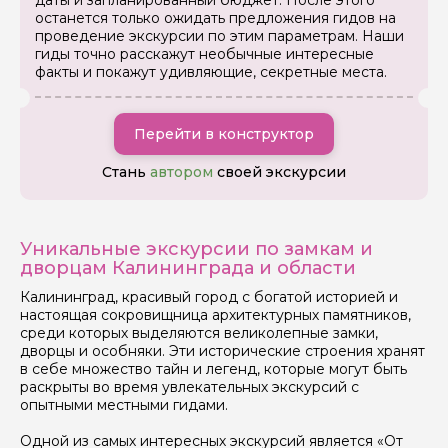
даты и запланированный бюджет. После этого
останется только ожидать предложения гидов на
проведение экскурсии по этим параметрам. Наши
гиды точно расскажут необычные интересные
факты и покажут удивляющие, секретные места.
Перейти в конструктор
Стань
автором
своей экскурсии
Уникальные экскурсии по замкам и
дворцам Калининграда и области
Калининград, красивый город с богатой историей и
настоящая сокровищница архитектурных памятников,
среди которых выделяются великолепные замки,
дворцы и особняки. Эти исторические строения хранят
в себе множество тайн и легенд, которые могут быть
раскрыты во время увлекательных экскурсий с
Задайте свой вопрос гиду
опытными местными гидами.
Одной из самых интересных экскурсий является «От
Как вас зовут