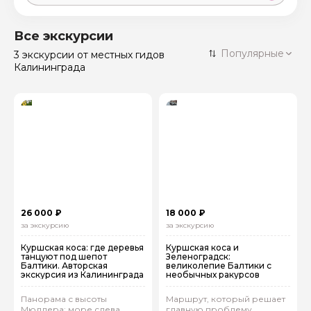
Москва
59 экскурсий
Россия
Все экскурсии
Санкт-Петербург
Популярные
3 экскурсии
от местных гидов
50 экскурсий
Россия
Калининграда
Нижний Новгород
49 экскурсий
Россия
Калининград
28 экскурсий
Россия
Кисловодск
20 экскурсий
Россия
Дербент
17 экскурсий
Россия
26 000 ₽
18 000 ₽
за экскурсию
за экскурсию
Куршская коса: где деревья
Куршская коса и
танцуют под шепот
Зеленоградск:
Балтики. Авторская
великолепие Балтики с
экскурсия из Калининграда
необычных ракурсов
Панорама с высоты
Маршрут, который решает
Мюллера: море слева,
главную проблему