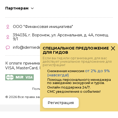
Стать гидом
Партнерам
Частые вопросы
Стать партнером
Правила работы
Кабинет партнера
ООО "Финансовая инициатива"
Правила участия
394036, г. Воронеж, ул. Арсенальная, д. 4А, помещ.
9/1
info@idemiedem.ru
СПЕЦИАЛЬНОЕ ПРЕДЛОЖЕНИЕ
ДЛЯ ГИДОВ
Если вы гид или организация, для вас
действует уникальное предложение для
К оплате принимаются карты
регистрации!
VISA, MasterCard, МИР
от 2% до 9%
Сниженная комиссия
(навсегда!)
Помощь персонального менеджера
по заведению экскурсий и туров.
Онлайн поддержка 24/7.
Политика конфиденциальности
СМС уведомления о событиях!
©
2026 Все права защищены.
Digital
Регистрация