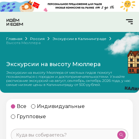
Главная
Россия
Экскурсии в Калининграде
Высота Мюллера
Экскурсии на высоту Мюллера
Экскурсии на высоту Мюллера от местных гидов помогут
познакомиться с городом и достопримечательностями. Узнайте
расписание экскурсий на август, сентябрь, октябрь 2026 года, у нас
самые низкие цены в Калининграду от 500 рублей.
Все
Индивидуальные
Групповые