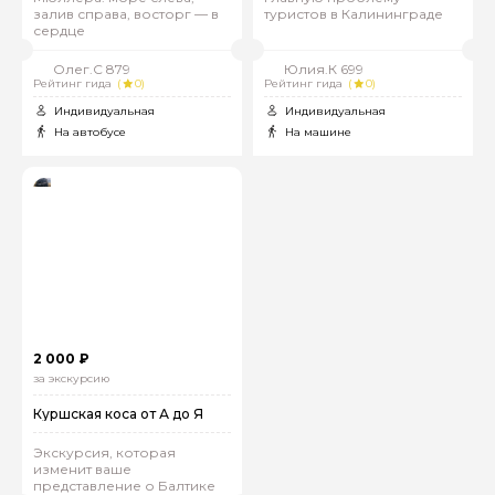
залив справа, восторг — в
туристов в Калининграде
сердце
Олег.С 879
Юлия.К 699
Рейтинг гида
(
0)
Рейтинг гида
(
0)
Индивидуальная
Индивидуальная
На автобусе
На машине
2 000 ₽
за экскурсию
Куршская коса от А до Я
Экскурсия, которая
изменит ваше
представление о Балтике