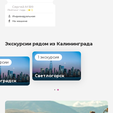
Сергей.М 599
Рейтинг гида
(
0)
Индивидуальная
На машине
Экскурсии рядом из Калининграда
1 экскурсия
урсии
Светлогорск
градск