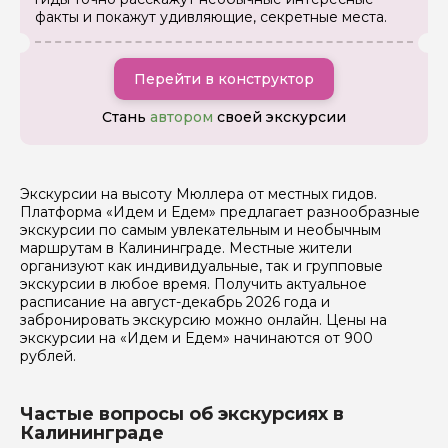
Вопросы и комментарии
факты и покажут удивляющие, секретные места.
Если у вас есть интересующие вопросы, можете их
задать
Перейти в конструктор
Стань
автором
своей экскурсии
Я даю своё согласие на обработку персональных
Экскурсии на высоту Мюллера от местных гидов.
данных
Платформа «Идем и Едем» предлагает разнообразные
экскурсии по самым увлекательным и необычным
Отправить
маршрутам в Калининграде. Местные жители
организуют как индивидуальные, так и групповые
экскурсии в любое время. Получить актуальное
расписание на август-декабрь 2026 года и
забронировать экскурсию можно онлайн. Цены на
экскурсии на «Идем и Едем» начинаются от 900
рублей.
Частые вопросы об экскурсиях в
Калининграде