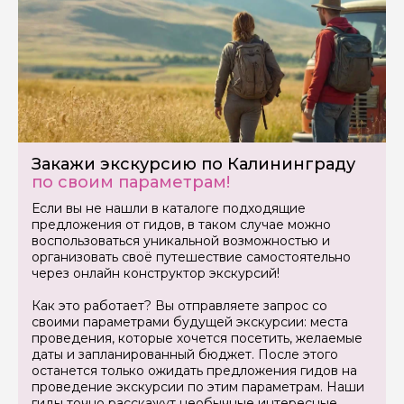
Закажи экскурсию по Калининграду
по своим параметрам!
Задайте свой вопрос гиду
Если вы не нашли в каталоге подходящие
предложения от гидов, в таком случае можно
Как вас зовут
воспользоваться уникальной возможностью и
организовать своё путешествие самостоятельно
через онлайн конструктор экскурсий!
Ваша электронная почта
Как это работает? Вы отправляете запрос со
своими параметрами будущей экскурсии: места
проведения, которые хочется посетить, желаемые
Ваш номер телефона
даты и запланированный бюджет. После этого
останется только ожидать предложения гидов на
проведение экскурсии по этим параметрам. Наши
гиды точно расскажут необычные интересные