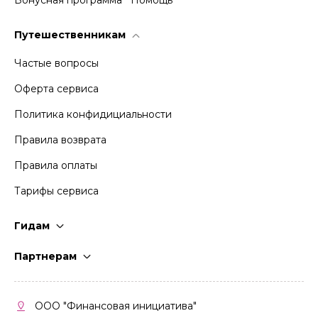
Путешественникам
Частые вопросы
Оферта сервиса
Политика конфидициальности
Правила возврата
Правила оплаты
Тарифы сервиса
Гидам
Стать гидом
Партнерам
Частые вопросы
Стать партнером
Правила работы
Кабинет партнера
ООО "Финансовая инициатива"