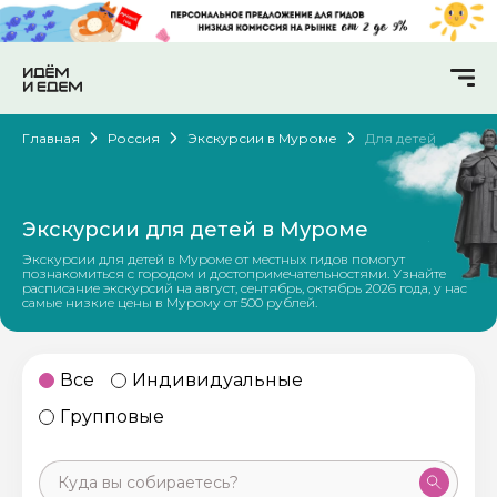
Главная
Россия
Экскурсии в Муроме
Для детей
Экскурсии для детей в Муроме
Экскурсии для детей в Муроме от местных гидов помогут
познакомиться с городом и достопримечательностями. Узнайте
расписание экскурсий на август, сентябрь, октябрь 2026 года, у нас
самые низкие цены в Мурому от 500 рублей.
Все
Индивидуальные
Групповые