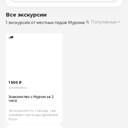
Москва
59 экскурсий
Россия
Все экскурсии
Санкт-Петербург
Популярные
1 экскурсия
от местных гидов Мурома
50 экскурсий
Россия
Нижний Новгород
49 экскурсий
Россия
Калининград
28 экскурсий
Россия
Кисловодск
20 экскурсий
Россия
Дербент
17 экскурсий
1 500 ₽
Россия
за человека
Знакомство с Муром за 2
часа
Экскурсия по городу, где
оживают легенды Древней
Руси