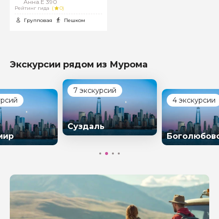
Анна.Е 390
Рейтинг гида
(
0)
Групповая
Пешком
Экскурсии рядом из Мурома
7 экскурсий
урсий
4 экскурсии
Суздаль
мир
Боголюбов