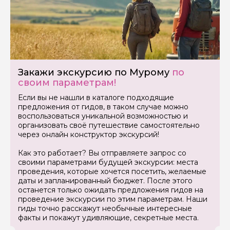
Закажи экскурсию по Мурому
по
Задайте свой вопрос гиду
своим параметрам!
Если вы не нашли в каталоге подходящие
Как вас зовут
предложения от гидов, в таком случае можно
воспользоваться уникальной возможностью и
организовать своё путешествие самостоятельно
Ваша электронная почта
через онлайн конструктор экскурсий!
Как это работает? Вы отправляете запрос со
своими параметрами будущей экскурсии: места
Ваш номер телефона
проведения, которые хочется посетить, желаемые
даты и запланированный бюджет. После этого
останется только ожидать предложения гидов на
проведение экскурсии по этим параметрам. Наши
Вопросы и комментарии
гиды точно расскажут необычные интересные
Если у вас есть интересующие вопросы, можете их
факты и покажут удивляющие, секретные места.
задать