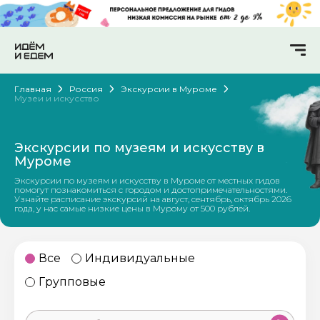
Главная
Россия
Экскурсии в Муроме
Музеи и искусство
Экскурсии по музеям и искусству в
Муроме
Экскурсии по музеям и искусству в Муроме от местных гидов
помогут познакомиться с городом и достопримечательностями.
Узнайте расписание экскурсий на август, сентябрь, октябрь 2026
года, у нас самые низкие цены в Мурому от 500 рублей.
Все
Индивидуальные
Групповые