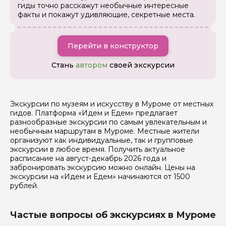
Вопросы и комментарии
гиды точно расскажут необычные интересные
Если у вас есть интересующие вопросы, можете их
факты и покажут удивляющие, секретные места.
задать
Перейти в конструктор
Стань
автором
своей экскурсии
Я даю своё согласие на обработку персональных
данных
Экскурсии по музеям и искусству в Муроме от местных
гидов. Платформа «Идем и Едем» предлагает
разнообразные экскурсии по самым увлекательным и
Отправить
необычным маршрутам в Муроме. Местные жители
организуют как индивидуальные, так и групповые
экскурсии в любое время. Получить актуальное
расписание на август-декабрь 2026 года и
забронировать экскурсию можно онлайн. Цены на
экскурсии на «Идем и Едем» начинаются от 1500
рублей.
Частые вопросы об экскурсиях в Муроме