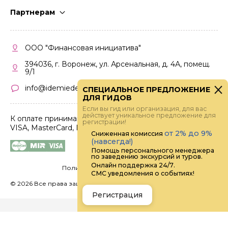
Стать гидом
Партнерам
Частые вопросы
Стать партнером
Правила работы
Кабинет партнера
ООО "Финансовая инициатива"
Правила участия
394036, г. Воронеж, ул. Арсенальная, д. 4А, помещ.
9/1
info@idemiedem.ru
СПЕЦИАЛЬНОЕ ПРЕДЛОЖЕНИЕ
ДЛЯ ГИДОВ
Если вы гид или организация, для вас
действует уникальное предложение для
К оплате принимаются карты
регистрации!
VISA, MasterCard, МИР
от 2% до 9%
Сниженная комиссия
(навсегда!)
Помощь персонального менеджера
по заведению экскурсий и туров.
Онлайн поддержка 24/7.
Политика конфиденциальности
СМС уведомления о событиях!
©
2026 Все права защищены.
Digital
Регистрация